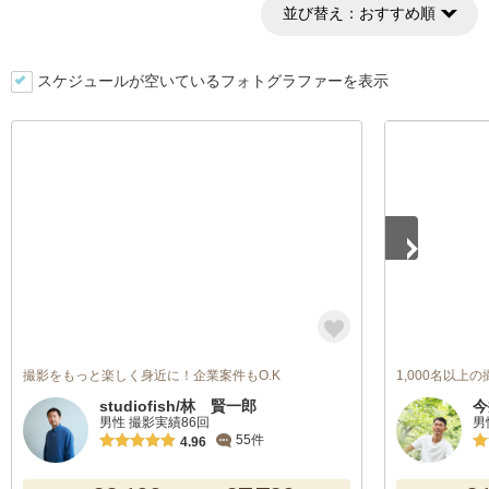
並び替え：
おすすめ順
スケジュールが空いているフォトグラファーを表示
1
/
5
撮影をもっと楽しく身近に！企業案件もO.K
1,000名以上
studiofish/林 賢一郎
今
男性 撮影実績86回
男
55件
4.96