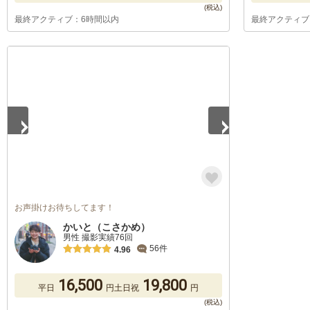
最終アクティブ：6時間以内
最終アクティブ
1
/
5
お声掛けお待ちしてます！
かいと（こさかめ）
男性 撮影実績76回
56件
4.96
16,500
19,800
平日
円
土日祝
円