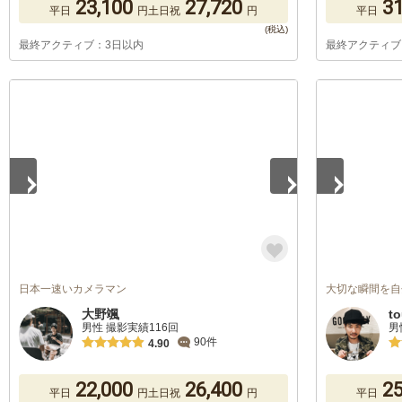
23,100
27,720
31
平日
円
土日祝
円
平日
最終アクティブ：3日以内
最終アクティブ
1
/
5
1
/
2
日本一速いカメラマン
大切な瞬間を自
大野颯
t
男性 撮影実績116回
男
90件
4.90
22,000
26,400
25
平日
円
土日祝
円
平日