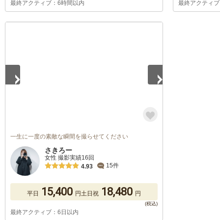
最終アクティブ：6時間以内
最終アクティブ
1
/
5
一生に一度の素敵な瞬間を撮らせてください
さきろー
女性 撮影実績16回
15件
4.93
15,400
18,480
平日
円
土日祝
円
最終アクティブ：6日以内