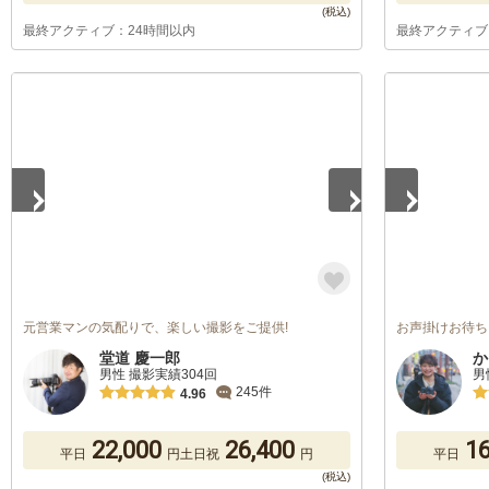
最終アクティブ：24時間以内
最終アクティブ
1
/
5
1
/
5
元営業マンの気配りで、楽しい撮影をご提供!
お声掛けお待ち
堂道 慶一郎
か
男性 撮影実績304回
男
245件
4.96
22,000
26,400
16
平日
円
土日祝
円
平日