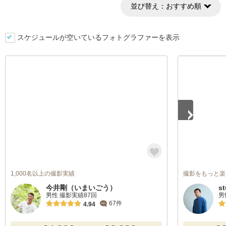
並び替え：
おすすめ順
スケジュールが空いているフォトグラファーを表示
1
/
5
1,000名以上の撮影実績
撮影をもっと楽
今井剛（いまいごう）
s
男性 撮影実績87回
男
67件
4.94