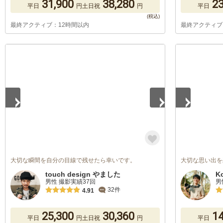
31,900
38,280
23
平日
円
土日祝
円
平日
最終アクティブ：12時間以内
最終アクティブ
1
/
5
1
/
5
大切な瞬間を自分の目線で残せたら幸いです。
大切な思い出を
touch design やました
K
男性 撮影実績37回
男
32件
4.91
25,300
30,360
14
平日
円
土日祝
円
平日