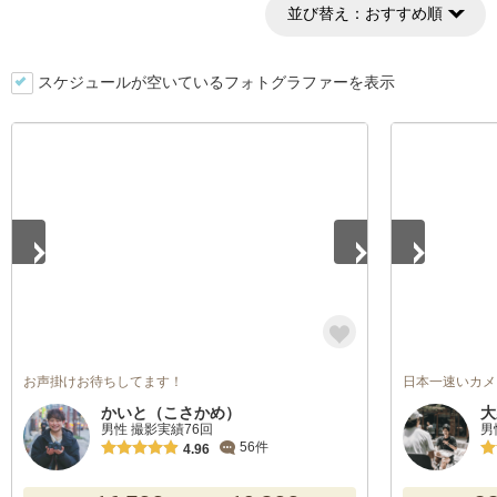
並び替え：
おすすめ順
スケジュールが空いているフォトグラファーを表示
1
/
3
1
/
5
お声掛けお待ちしてます！
日本一速いカメ
かいと（こさかめ）
大
男性 撮影実績76回
男
56件
4.96