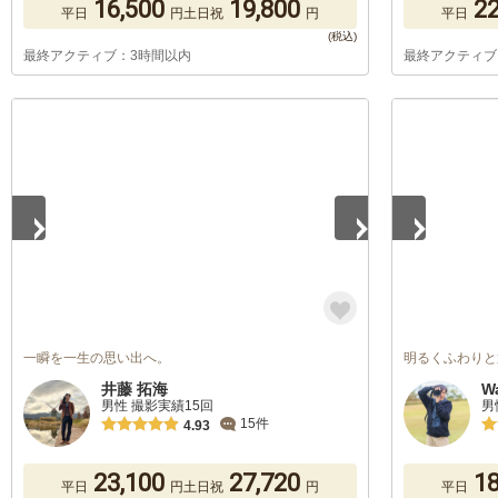
16,500
19,800
22
平日
円
土日祝
円
平日
最終アクティブ：3時間以内
最終アクティブ
1
/
5
1
/
5
一瞬を一生の思い出へ。
明るくふわりと
井藤 拓海
W
男性 撮影実績15回
男
15件
4.93
23,100
27,720
18
平日
円
土日祝
円
平日