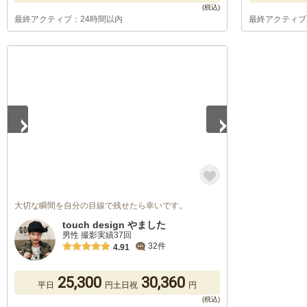
最終アクティブ：24時間以内
最終アクティブ
1
/
5
大切な瞬間を自分の目線で残せたら幸いです。
touch design やました
男性 撮影実績37回
32件
4.91
25,300
30,360
平日
円
土日祝
円