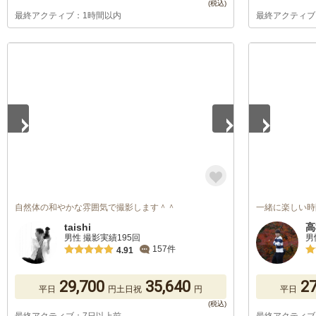
最終アクティブ：1時間以内
最終アクティブ
1
/
5
1
/
5
自然体の和やかな雰囲気で撮影します＾＾
一緒に楽しい時
taishi
高
男性 撮影実績195回
男
157件
4.91
29,700
35,640
27
平日
円
土日祝
円
平日