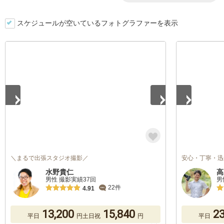
スケジュールが空いているフォトグラファーを表示
1
/
5
1
/
5
＼まるで出張スタジオ撮影／
安心・丁寧・迅
水野貴仁
高
男性 撮影実績37回
男
22件
4.91
13,200
15,840
23
平日
円
土日祝
円
平日