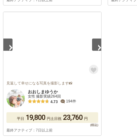
最終アクティブ：7日以上前
最終アクティブ
1
/
5
見返して幸せになる写真を撮影します📸
おおしまゆうか
女性 撮影実績264回
194件
4.73
19,800
23,760
平日
円
土日祝
円
最終アクティブ：7日以上前