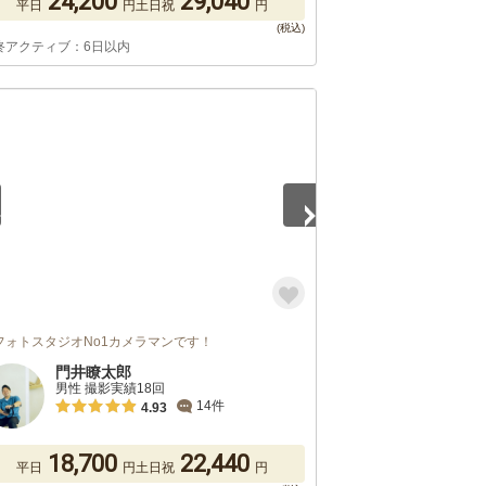
24,200
29,040
平日
円
土日祝
円
終アクティブ：6日以内
4
フォトスタジオNo1カメラマンです！
門井瞭太郎
男性 撮影実績18回
14件
4.93
18,700
22,440
平日
円
土日祝
円