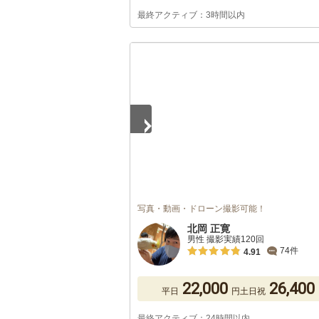
最終アクティブ：3時間以内
1
/
5
写真・動画・ドローン撮影可能！
北岡 正寛
男性 撮影実績120回
74件
4.91
22,000
26,400
平日
円
土日祝
最終アクティブ：24時間以内