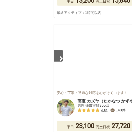
13,200
15,840
平日
円
土日祝
最終アクティブ：1時間以内
1
/
5
安心・丁寧・迅速な対応を心がけています！
高夏 カズヤ（たかなつ かず
男性 撮影実績355回
143件
4.81
23,100
27,720
平日
円
土日祝