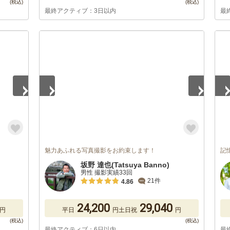
最終アクティブ：3日以内
最
1
/
5
1
/
魅力あふれる写真撮影をお約束します！
記
坂野 達也(Tatsuya Banno)
男性 撮影実績33回
21件
4.86
24,200
29,040
円
平日
円
土日祝
円
最終アクティブ：6日以内
最