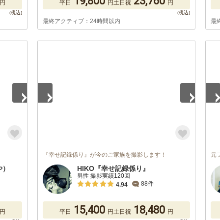
19,800
23,760
円
平日
円
土日祝
円
最終アクティブ：24時間以内
最
1
/
5
1
/
『幸せ記録係り』が今のご家族を撮影します！
元
や）
HIKO『幸せ記録係り』
男性 撮影実績120回
88件
4.94
15,400
18,480
円
平日
円
土日祝
円