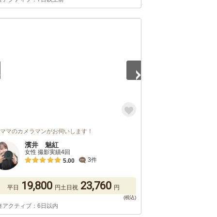
5
児ママのカメラマンがお伺いします！
濱井 魅紅
女性 撮影実績4回
3件
5.00
19,800
23,760
平日
円
土日祝
円
終アクティブ：6日以内