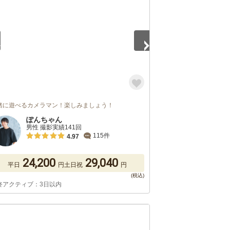
緒に遊べるカメラマン！楽しみましょう！
ぽんちゃん
男性 撮影実績141回
115件
4.97
24,200
29,040
平日
円
土日祝
円
終アクティブ：3日以内
5