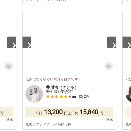
1
/
5
1
/
元気になる明るい写真が好きです！
2
井川悟（さとる）
男性 撮影実績2回
2件
5.00
13,200
15,840
円
平日
円
土日祝
円
最終アクティブ：24時間以内
最