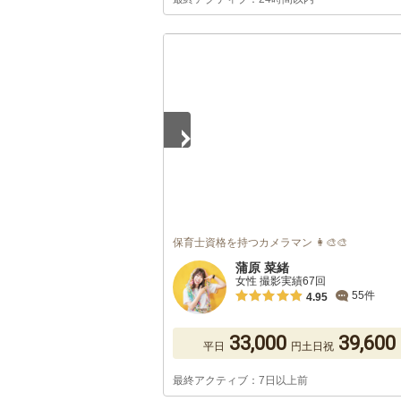
1
/
5
保育士資格を持つカメラマン 👩‍🎨🎨
蒲原 菜緒
女性 撮影実績67回
55件
4.95
33,000
39,600
平日
円
土日祝
最終アクティブ：7日以上前