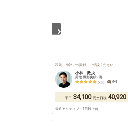
1
/
5
和装、神社での撮影、ご相談ください！
小林 政央
男性 撮影実績9回
6件
5.00
34,100
40,920
平日
円
土日祝
最終アクティブ：7日以上前
1
/
5