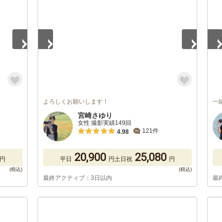
よろしくお願いします！
一
宮崎さゆり
女性 撮影実績149回
121件
4.98
20,900
25,080
円
平日
円
土日祝
円
最終アクティブ：3日以内
最
1
/
5
1
/