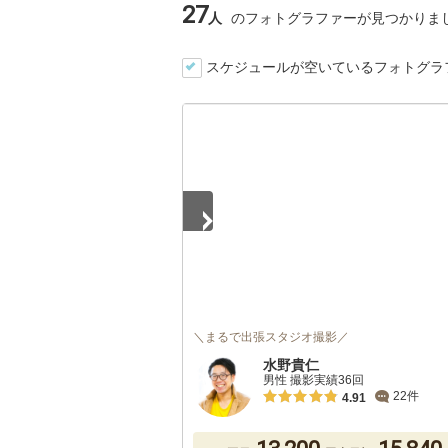
27
人
のフォトグラファーが見つかりま
スケジュールが空いているフォトグラ
1
/
5
＼まるで出張スタジオ撮影／
水野貴仁
男性 撮影実績36回
22件
4.91