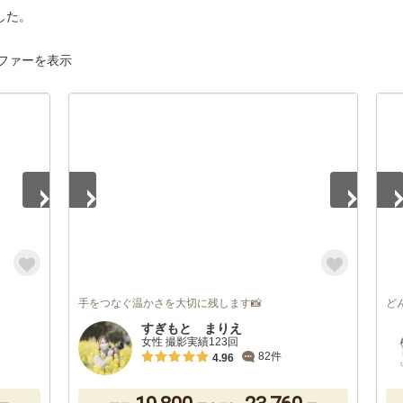
した。
ファーを表示
1
/
5
1
/
手をつなぐ温かさを大切に残します📸
ど
すぎもと まりえ
女性 撮影実績123回
82件
4.96