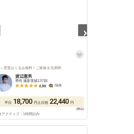
5
枠～背景おくるみ無料！ご家族＆兄弟🆗
渡辺憲男
男性 撮影実績137回
78件
4.99
18,700
22,440
平日
円
土日祝
円
終アクティブ：1時間以内
5