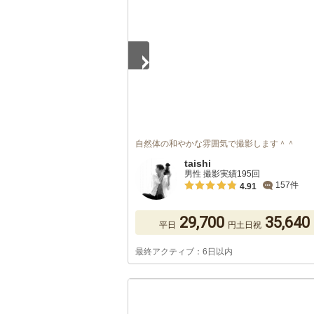
自然体の和やかな雰囲気で撮影します＾＾
taishi
男性 撮影実績195回
157件
4.91
29,700
35,640
平日
円
土日祝
最終アクティブ：6日以内
1
/
5