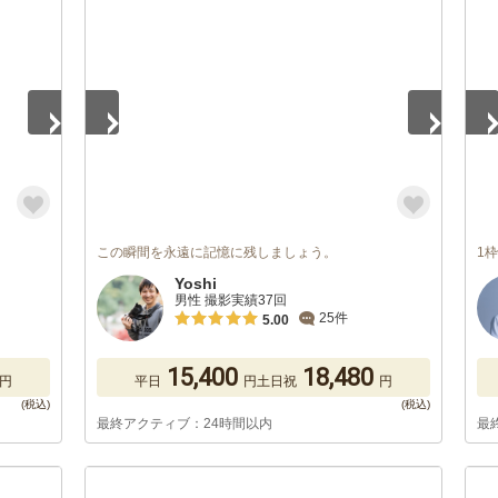
1
/
5
1
/
この瞬間を永遠に記憶に残しましょう。
1
Yoshi
男性 撮影実績37回
25件
5.00
15,400
18,480
円
平日
円
土日祝
円
最終アクティブ：24時間以内
最
1
/
5
1
/