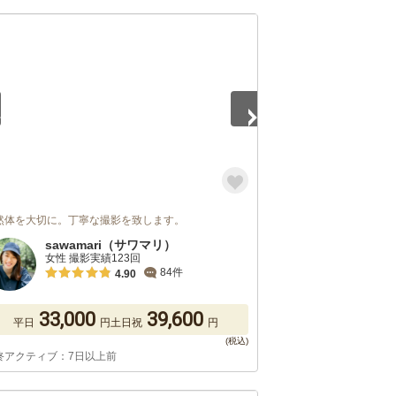
5
然体を大切に。丁寧な撮影を致します。
sawamari（サワマリ）
女性 撮影実績123回
84件
4.90
33,000
39,600
平日
円
土日祝
円
終アクティブ：7日以上前