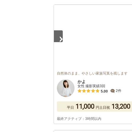
1
/
5
自然体のまま、やさしい家族写真を残します
かよ
女性 撮影実績3回
2件
5.00
11,000
13,200
平日
円
土日祝
最終アクティブ：3時間以内