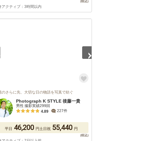
終アクティブ：3時間以内
5
憶のさらに先、大切な日の物語を写真で紡ぐ
Photograph K STYLE 後藤一貴
男性 撮影実績299回
227件
4.89
46,200
55,440
平日
円
土日祝
円
終アクティブ：7日以上前