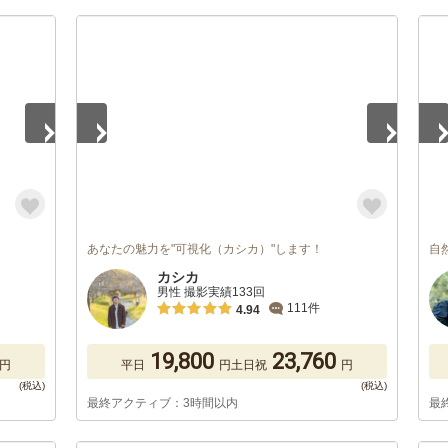
1
/
5
1
/
あなたの魅力を"可視化（カシカ）"します！
自
カシカ
男性 撮影実績133回
111件
4.94
19,800
23,760
円
平日
円
土日祝
円
最終アクティブ：3時間以内
最