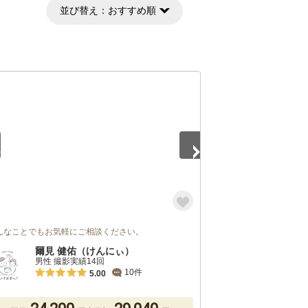
並び替え：
おすすめ順
5
んなことでもお気軽にご相談ください。
爾見 健佑（けんにぃ）
男性 撮影実績14回
10件
5.00