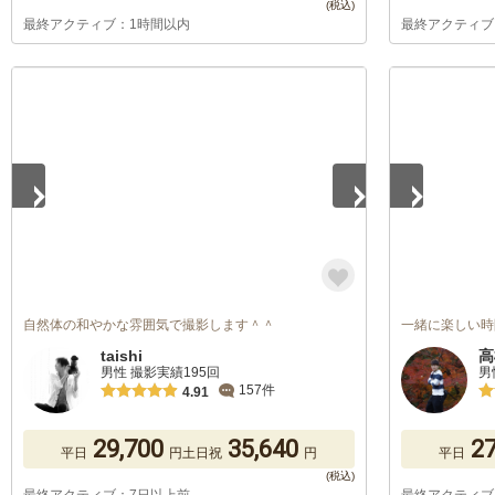
最終アクティブ：1時間以内
最終アクティブ
1
/
5
1
/
5
自然体の和やかな雰囲気で撮影します＾＾
一緒に楽しい時
taishi
高
男性 撮影実績195回
男
157件
4.91
29,700
35,640
27
平日
円
土日祝
円
平日