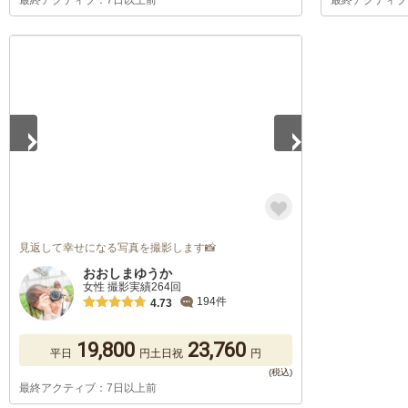
最終アクティブ：7日以上前
最終アクティブ
1
/
5
見返して幸せになる写真を撮影します📸
おおしまゆうか
女性 撮影実績264回
194件
4.73
19,800
23,760
平日
円
土日祝
円
最終アクティブ：7日以上前