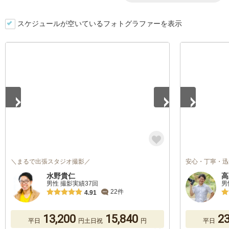
スケジュールが空いているフォトグラファーを表示
1
/
5
1
/
5
＼まるで出張スタジオ撮影／
安心・丁寧・迅
水野貴仁
高
男性 撮影実績37回
男
22件
4.91
13,200
15,840
23
平日
円
土日祝
円
平日