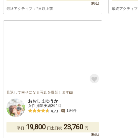
最終アクティブ：7日以上前
最終アクティブ
見返して幸せになる写真を撮影します📸
おおしまゆうか
女性 撮影実績264回
194件
4.73
19,800
23,760
平日
円
土日祝
円