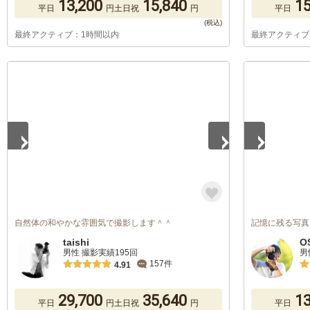
13,200
15,840
15
平日
円
土日祝
円
平日
最終アクティブ：1時間以内
最終アクティブ
1
/
4
1
/
3
自然体の和やかな雰囲気で撮影します＾＾
記憶に残る写真
taishi
O
男性 撮影実績195回
男
157件
4.91
29,700
35,640
13
平日
円
土日祝
円
平日