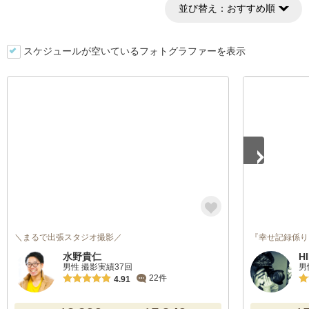
並び替え：
おすすめ順
スケジュールが空いているフォトグラファーを表示
1
/
4
＼まるで出張スタジオ撮影／
『幸せ記録係り
水野貴仁
H
男性 撮影実績37回
男
22件
4.91