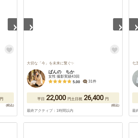
大切な「今」を未来に繋ぐ✨
七
ばんの ちか
女性 撮影実績43回
31件
5.00
22,000
26,400
円
平日
円
土日祝
円
最終アクティブ：1時間以内
最
1
/
5
1
/