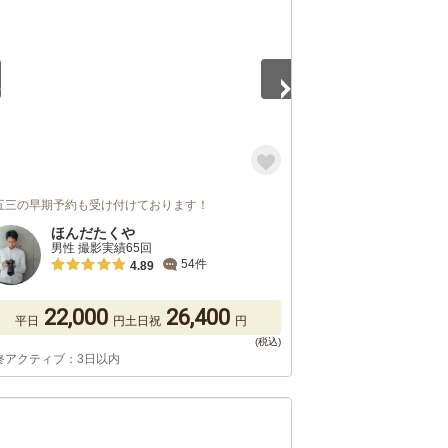
五三の早期予約も受け付けております！
ほんだたくや
男性 撮影実績65回
54件
4.89
22,000
26,400
平日
円
土日祝
円
終アクティブ：3日以内
5