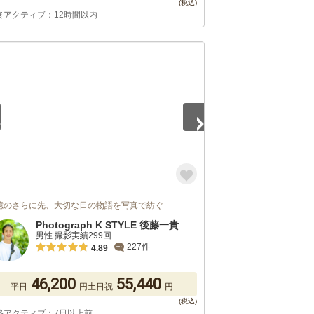
終アクティブ：12時間以内
5
憶のさらに先、大切な日の物語を写真で紡ぐ
Photograph K STYLE 後藤一貴
男性 撮影実績299回
227件
4.89
46,200
55,440
平日
円
土日祝
円
終アクティブ：7日以上前