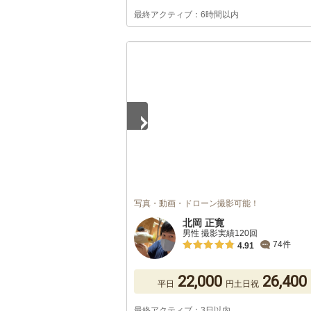
最終アクティブ：6時間以内
1
/
5
写真・動画・ドローン撮影可能！
北岡 正寛
男性 撮影実績120回
74件
4.91
22,000
26,400
平日
円
土日祝
最終アクティブ：3日以内