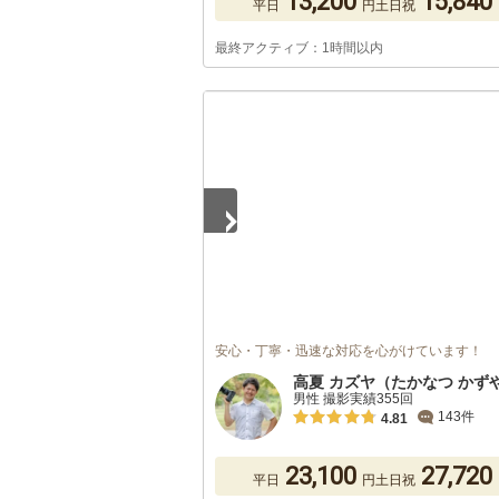
13,200
15,840
平日
円
土日祝
最終アクティブ：1時間以内
1
/
5
安心・丁寧・迅速な対応を心がけています！
高夏 カズヤ（たかなつ かず
男性 撮影実績355回
143件
4.81
23,100
27,720
平日
円
土日祝