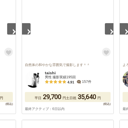
1
/
5
1
/
自然体の和やかな雰囲気で撮影します＾＾
よ
taishi
男性 撮影実績195回
157件
4.91
29,700
35,640
円
平日
円
土日祝
円
最終アクティブ：6日以内
最
1
/
5
1
/