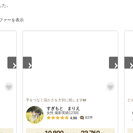
した。
ファーを表示
1
/
5
1
/
手をつなぐ温かさを大切に残します📸
ど
すぎもと まりえ
女性 撮影実績123回
82件
4.96