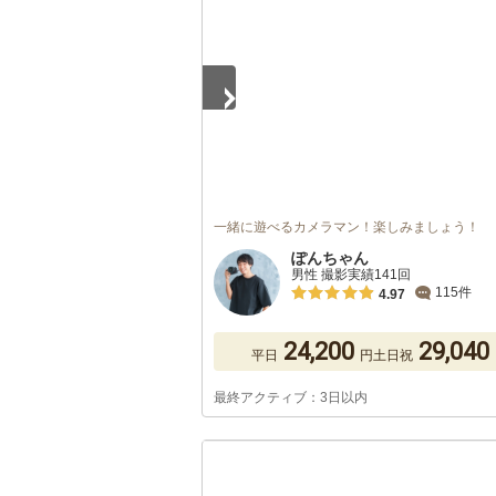
一緒に遊べるカメラマン！楽しみましょう！
ぽんちゃん
男性 撮影実績141回
115件
4.97
24,200
29,040
平日
円
土日祝
最終アクティブ：3日以内
1
/
5