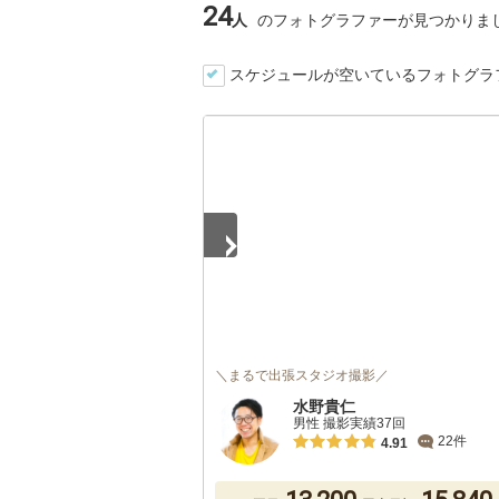
24
人
のフォトグラファーが見つかりま
スケジュールが空いているフォトグラ
1
/
5
＼まるで出張スタジオ撮影／
水野貴仁
男性 撮影実績37回
22件
4.91