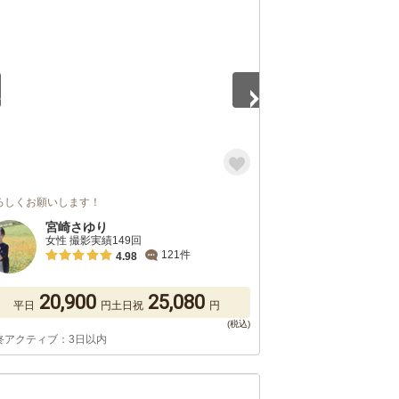
5
ろしくお願いします！
宮崎さゆり
女性 撮影実績149回
121件
4.98
20,900
25,080
平日
円
土日祝
円
終アクティブ：3日以内
5