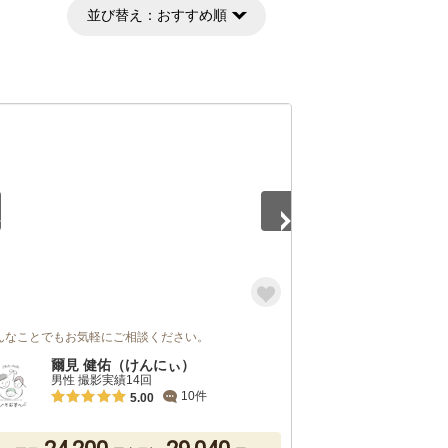
並び替え：
おすすめ順
5
んなことでもお気軽にご相談ください。
爾見 健佑（けんにぃ）
男性 撮影実績14回
10件
5.00