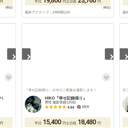
19,800
23,760
円
平日
円
土日祝
円
最終アクティブ：24時間以内
最
1
/
5
1
/
『幸せ記録係り』が今のご家族を撮影します！
元
や）
HIKO『幸せ記録係り』
男性 撮影実績120回
88件
4.94
15,400
18,480
円
平日
円
土日祝
円