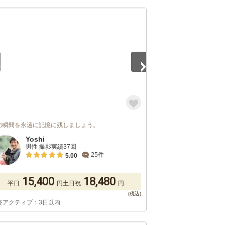
5
の瞬間を永遠に記憶に残しましょう。
Yoshi
男性 撮影実績37回
25件
5.00
15,400
18,480
平日
円
土日祝
円
終アクティブ：3日以内