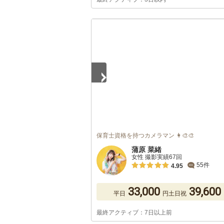
1
/
5
保育士資格を持つカメラマン 👩‍🎨🎨
蒲原 菜緒
女性 撮影実績67回
55件
4.95
33,000
39,600
平日
円
土日祝
最終アクティブ：7日以上前