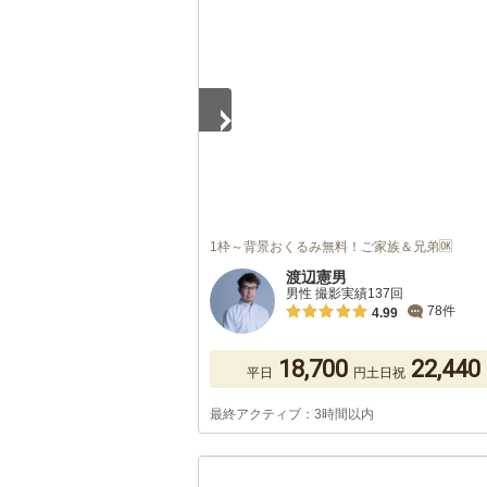
1
/
5
1枠～背景おくるみ無料！ご家族＆兄弟🆗
渡辺憲男
男性 撮影実績137回
78件
4.99
18,700
22,440
平日
円
土日祝
最終アクティブ：3時間以内
1
/
5