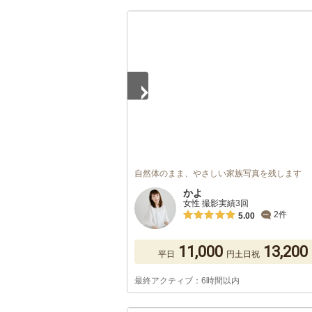
1
/
5
自然体のまま、やさしい家族写真を残します
かよ
女性 撮影実績3回
2件
5.00
11,000
13,200
平日
円
土日祝
最終アクティブ：6時間以内