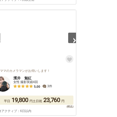
5
児ママのカメラマンがお伺いします！
濱井 魅紅
女性 撮影実績4回
3件
5.00
19,800
23,760
平日
円
土日祝
円
終アクティブ：6日以内