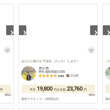
1
/
5
1
/
あなたの魅力を"可視化（カシカ）"します！
こ
カシカ
男性 撮影実績133回
111件
4.94
19,800
23,760
円
平日
円
土日祝
円
最終アクティブ：1時間以内
最