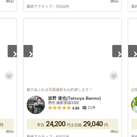
最終アクティブ：3日以内
最
1
/
5
1
/
魅力あふれる写真撮影をお約束します！
記
坂野 達也(Tatsuya Banno)
男性 撮影実績33回
21件
4.86
24,200
29,040
円
平日
円
土日祝
円
最終アクティブ：6日以内
最