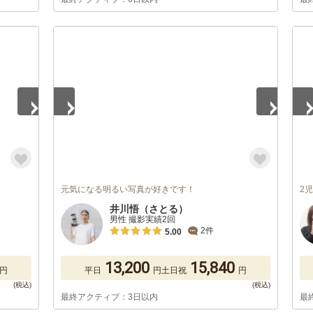
1
/
5
1
/
元気になる明るい写真が好きです！
2
井川悟（さとる）
男性 撮影実績2回
2件
5.00
13,200
15,840
円
平日
円
土日祝
円
最終アクティブ：3日以内
最