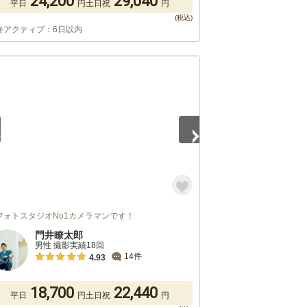
24,200
29,040
平日
円
土日祝
円
終アクティブ：6日以内
4
フォトスタジオNo1カメラマンです！
門井瞭太郎
男性 撮影実績18回
14件
4.93
18,700
22,440
平日
円
土日祝
円