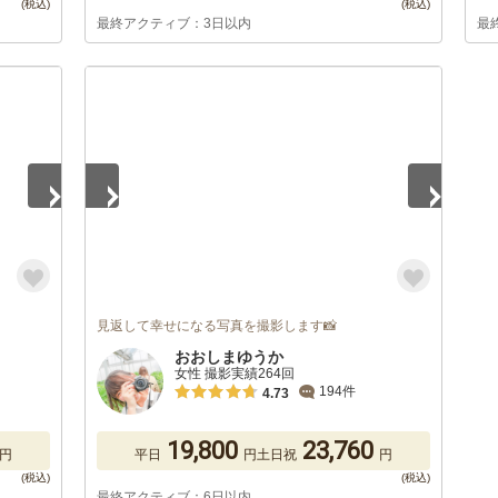
最終アクティブ：3日以内
最
1
/
5
見返して幸せになる写真を撮影します📸
おおしまゆうか
女性 撮影実績264回
194件
4.73
19,800
23,760
円
平日
円
土日祝
円
最終アクティブ：6日以内