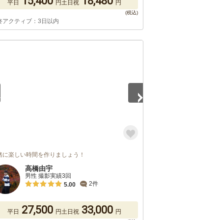
15,400
18,480
平日
円
土日祝
円
終アクティブ：3日以内
5
緒に楽しい時間を作りましょう！
高橋由宇
男性 撮影実績3回
2件
5.00
27,500
33,000
平日
円
土日祝
円