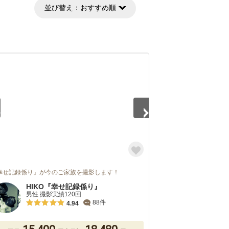
並び替え：
おすすめ順
5
幸せ記録係り』が今のご家族を撮影します！
HIKO『幸せ記録係り』
男性 撮影実績120回
88件
4.94