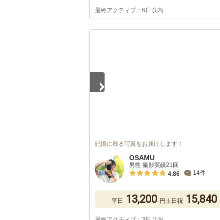
最終アクティブ：6日以内
1
/
5
記憶に残る写真をお届けします！
OSAMU
男性 撮影実績21回
14件
4.86
13,200
15,840
平日
円
土日祝
最終アクティブ：3日以内