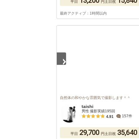
13,200
15,840
平日
円
土日祝
最終アクティブ：1時間以内
1
/
5
自然体の和やかな雰囲気で撮影します＾＾
taishi
男性 撮影実績195回
157件
4.91
29,700
35,640
平日
円
土日祝