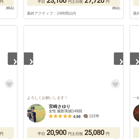
23,100
27,720
円
平日
円
土日祝
円
最終アクティブ：24時間以内
最
1
/
5
1
/
よろしくお願いします！
一
宮崎さゆり
女性 撮影実績149回
122件
4.98
20,900
25,080
円
平日
円
土日祝
円