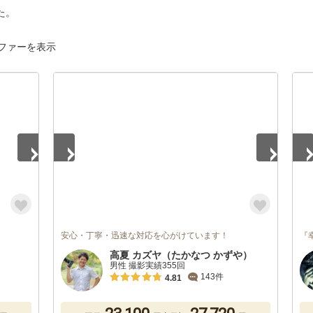
た。
ファーを表示
1
/
5
1
/
安心・丁寧・迅速な対応を心がけています！
『
高夏 カズヤ（たかなつ かずや）
男性 撮影実績355回
143件
4.81