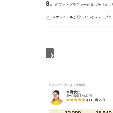
8
人
のフォトグラファーが見つかりまし
スケジュールが空いているフォトグラ
1
/
5
＼まるで出張スタジオ撮影／
水野貴仁
男性 撮影実績37回
22件
4.91