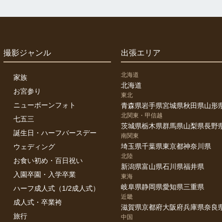
撮影ジャンル
出張エリア
北海道
家族
北海道
お宮参り
東北
ニューボーンフォト
青森県
岩手県
宮城県
秋田県
山形
北関東・甲信越
七五三
茨城県
栃木県
群馬県
山梨県
長野
誕生日・ハーフバースデー
南関東
埼玉県
千葉県
東京都
神奈川県
ウェディング
北陸
お食い初め・百日祝い
新潟県
富山県
石川県
福井県
入園卒園・入学卒業
東海
岐阜県
静岡県
愛知県
三重県
ハーフ成人式（1/2成人式）
近畿
成人式・卒業袴
滋賀県
京都府
大阪府
兵庫県
奈良
旅行
中国