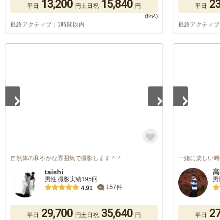
13,200
15,840
23
平日
円
土日祝
円
平日
最終アクティブ：1時間以内
最終アクティブ
1
/
5
1
/
5
自然体の和やかな雰囲気で撮影します＾＾
一緒に楽しい時
taishi
高
男性 撮影実績195回
男
157件
4.91
29,700
35,640
27
平日
円
土日祝
円
平日