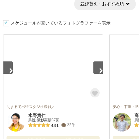
並び替え：
おすすめ順
スケジュールが空いているフォトグラファーを表示
1
/
3
＼まるで出張スタジオ撮影／
安心・丁寧・迅
水野貴仁
高
男性 撮影実績37回
男
22件
4.91