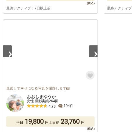
最終アクティブ：7日以上前
最終アクティブ
1
/
5
見返して幸せになる写真を撮影します📸
おおしまゆうか
女性 撮影実績264回
194件
4.73
19,800
23,760
平日
円
土日祝
円