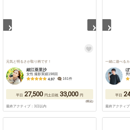
1
/
5
1
/
5
元気と明るさが取り柄です！
一緒に遊べるカ
細江亜里沙
ぽ
女性 撮影実績198回
男
161件
4.97
27,500
33,000
24
平日
円
土日祝
円
平日
最終アクティブ：3日以内
最終アクティブ
1
/
5
1
/
5