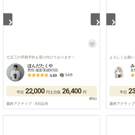
七五三の早期予約も受け付けております！
よろしくお願い
ほんだたくや
み
男性 撮影実績65回
女
54件
4.89
22,000
26,400
23
平日
円
土日祝
円
平日
最終アクティブ：6日以内
最終アクティブ
1
/
5
1
/
5