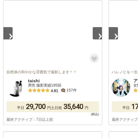
1
/
5
1
/
5
自然体の和やかな雰囲気で撮影します＾＾
ハレノヒを一生
taishi
ア
男性 撮影実績195回
女
157件
4.91
29,700
35,640
17
平日
円
土日祝
円
平日
最終アクティブ：7日以上前
最終アクティブ