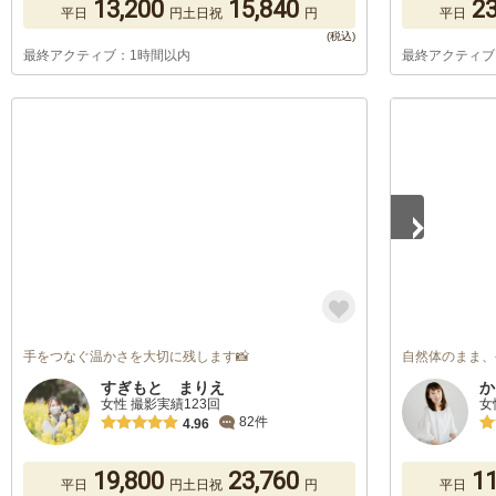
13,200
15,840
23
平日
円
土日祝
円
平日
最終アクティブ：1時間以内
最終アクティブ
1
/
3
手をつなぐ温かさを大切に残します📸
自然体のまま、
すぎもと まりえ
か
女性 撮影実績123回
女
82件
4.96
19,800
23,760
11
平日
円
土日祝
円
平日