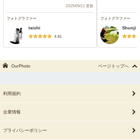
取るのはいかがですか？
引き受けて下さいま
2025/09/11 更新
カメラはこう取るといいんです。
等たくさんの提案、アドバイスをしていた
愛犬の急な体調不良
フォトグラファー
フォトグラファー
だけました。
ルすることになって
taishi
Shunji 
動物の写真撮りもすごく慣れている様子で
ろよく再調整してく
した。
ています。
4.91
写真に関してももちろん大満足です。
また、お願いしたいと思います。
撮影当日は、抱っこ
りも難しい状況だっ
な中でとても自然で
OurPhoto
ページトップへ
撮っていただきまし
愛犬とのかけがえの
素敵に残していただ
います。
利用規約
心からの感謝ととも
ます。本当にありが
企業情報
プライバシーポリシー