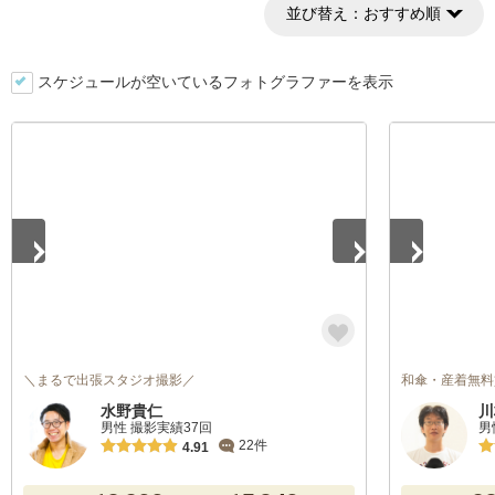
並び替え：
おすすめ順
スケジュールが空いているフォトグラファーを表示
1
/
3
1
/
2
＼まるで出張スタジオ撮影／
和傘・産着無料
水野貴仁
川
男性 撮影実績37回
男
22件
4.91