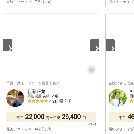
最終アクティブ：7日以上前
最終アクティブ
1
/
5
1
/
5
写真・動画・ドローン撮影可能！
記憶のさらに先
北岡 正寛
P
男性 撮影実績120回
男
74件
4.91
22,000
26,400
46
平日
円
土日祝
円
平日
最終アクティブ：6時間以内
最終アクティブ