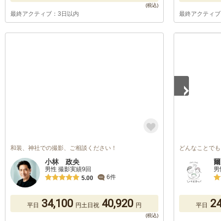
最終アクティブ：3日以内
最終アクティブ
1
/
5
和装、神社での撮影、ご相談ください！
どんなことでも
小林 政央
爾
男性 撮影実績9回
男
6件
5.00
34,100
40,920
24
平日
円
土日祝
円
平日