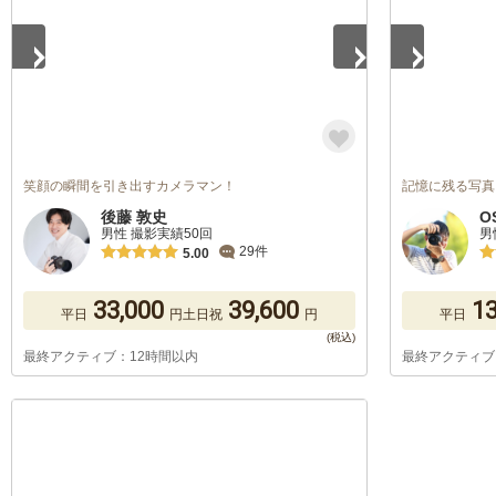
笑顔の瞬間を引き出すカメラマン！
記憶に残る写真
後藤 敦史
O
男性 撮影実績50回
男
29件
5.00
33,000
39,600
13
平日
円
土日祝
円
平日
最終アクティブ：12時間以内
最終アクティブ
1
/
5