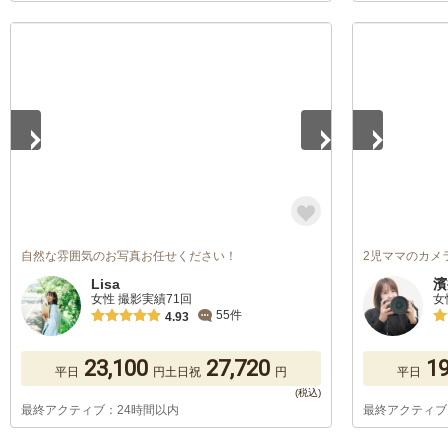
1
/
5
1
/
5
自然な雰囲気のお写真お任せください！
2児ママのカメ
Lisa
濱
女性 撮影実績71回
女
55件
4.93
23,100
27,720
19
平日
円
土日祝
円
平日
最終アクティブ：24時間以内
最終アクティブ