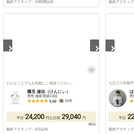
最終アクティブ：24時間以内
最終アクティブ
1
/
5
1
/
2
どんなことでもお気軽にご相談ください。
七五三の早期予
爾見 健佑（けんにぃ）
ほ
男性 撮影実績14回
男
10件
5.00
24,200
29,040
22
平日
円
土日祝
円
平日
最終アクティブ：6日以内
最終アクティブ