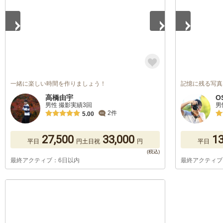
一緒に楽しい時間を作りましょう！
記憶に残る写真
高橋由宇
O
男性 撮影実績3回
男
2件
5.00
27,500
33,000
13
平日
円
土日祝
円
平日
最終アクティブ：6日以内
最終アクティブ
1
/
5