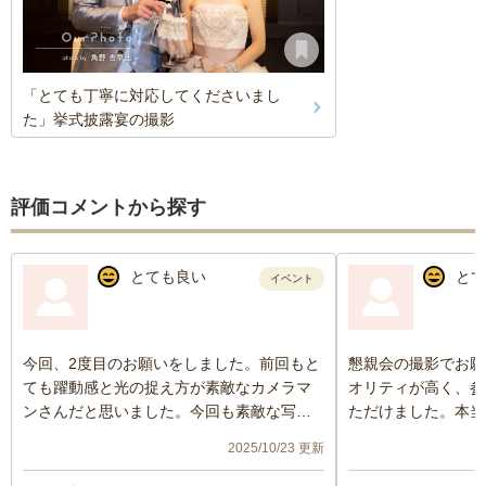
「とても丁寧に対応してくださいまし
た」挙式披露宴の撮影
評価コメントから探す
とても良い
とて
イベント
今回、2度目のお願いをしました。前回もと
懇親会の撮影でお願
ても躍動感と光の捉え方が素敵なカメラマ
オリティが高く、参
ンさんだと思いました。今回も素敵な写真
ただけました。本当
をありがとうございました。また、機会が
した。
2025/10/23 更新
ありましたらよろしくお願いします🙇‍♀️