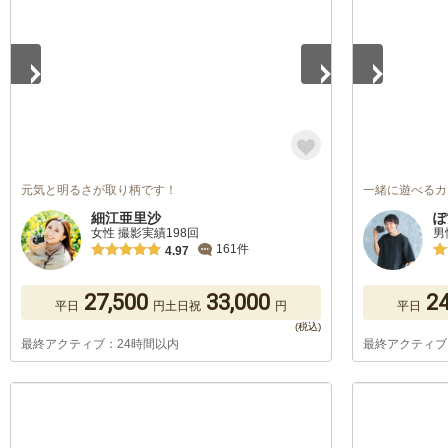
元気と明るさが取り柄です！
一緒に遊べるカ
細江亜里沙
ぽ
女性 撮影実績198回
男
161件
4.97
27,500
33,000
24
平日
円
土日祝
円
平日
最終アクティブ：24時間以内
最終アクティブ
1
/
5
1
/
5