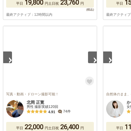
19,800
23,760
15
平日
円
土日祝
円
平日
最終アクティブ：12時間以内
最終アクティブ
1
/
3
1
/
5
写真・動画・ドローン撮影可能！
自然体のまま、
北岡 正寛
か
男性 撮影実績120回
女
74件
4.91
22,000
26,400
11
平日
円
土日祝
円
平日