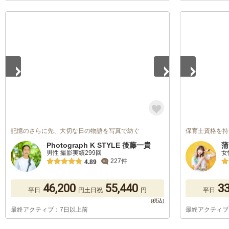
1
/
5
1
/
5
記憶のさらに先、大切な日の物語を写真で紡ぐ
保育士資格を持つカ
Photograph K STYLE 後藤一貴
蒲
男性 撮影実績299回
女
227件
4.89
46,200
55,440
33
平日
円
土日祝
円
平日
最終アクティブ：7日以上前
最終アクティブ