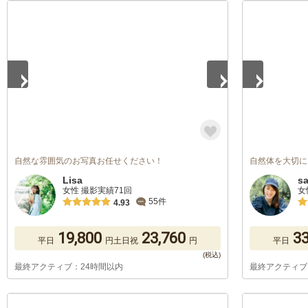
1
/
5
1
/
5
自然な雰囲気のお写真お任せください！
自然体を大切に
Lisa
s
女性 撮影実績71回
女
55件
4.93
19,800
23,760
33
平日
円
土日祝
円
平日
最終アクティブ：24時間以内
最終アクティブ