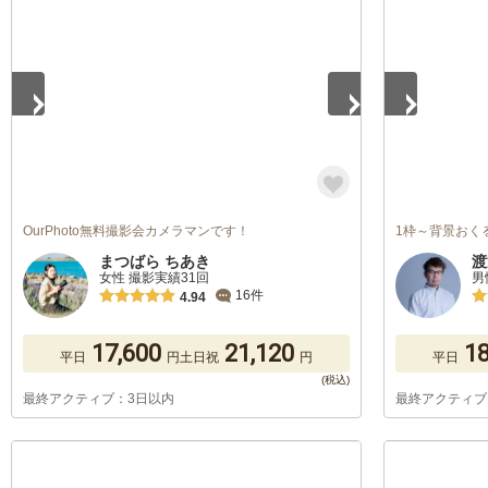
1
/
5
1
/
5
OurPhoto無料撮影会カメラマンです！
1枠～背景おく
まつばら ちあき
渡
女性 撮影実績31回
男
16件
4.94
17,600
21,120
18
平日
円
土日祝
円
平日
最終アクティブ：3日以内
最終アクティブ
1
/
5
1
/
5