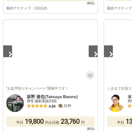
最終アクティブ：3日以内
最終アクティブ
1
/
2
1
/
5
"お盆早割りキャンペーン”開催中です！
＼まるで出張ス
坂野 達也(Tatsuya Banno)
水
男性 撮影実績33回
男
21件
4.86
19,800
23,760
13
平日
円
土日祝
円
平日