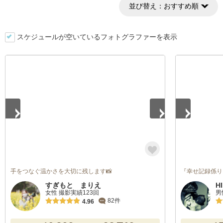
並び替え：
おすすめ順
スケジュールが空いているフォトグラファーを表示
1
/
5
1
/
5
手をつなぐ温かさを大切に残します📸
『幸せ記録係り
すぎもと まりえ
H
女性 撮影実績123回
男
82件
4.96