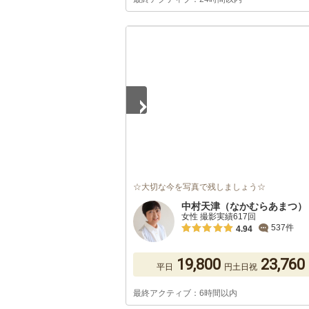
1
/
4
☆大切な今を写真で残しましょう☆
中村天津（なかむらあまつ）
女性 撮影実績617回
537件
4.94
19,800
23,760
平日
円
土日祝
最終アクティブ：6時間以内