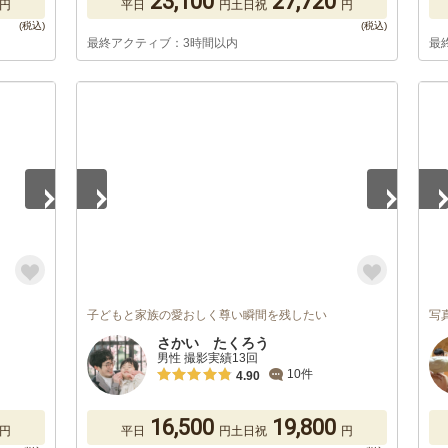
23,100
27,720
円
平日
円
土日祝
円
最終アクティブ：3時間以内
最
1
/
5
1
/
子どもと家族の愛おしく尊い瞬間を残したい
写
さかい たくろう
男性 撮影実績13回
10件
4.90
16,500
19,800
円
平日
円
土日祝
円