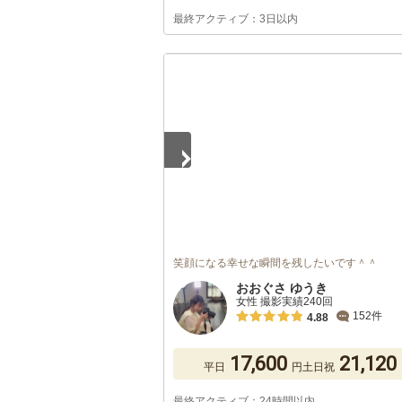
最終アクティブ：3日以内
1
/
5
笑顔になる幸せな瞬間を残したいです＾＾
おおぐさ ゆうき
女性 撮影実績240回
152件
4.88
17,600
21,120
平日
円
土日祝
最終アクティブ：24時間以内