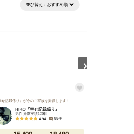
並び替え：
おすすめ順
5
幸せ記録係り』が今のご家族を撮影します！
HIKO『幸せ記録係り』
男性 撮影実績120回
88件
4.94