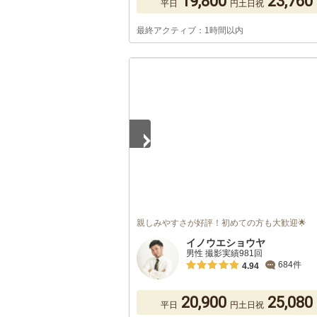
19,800
23,760
平日
円
土日祝
最終アクティブ：1時間以内
1
/
5
親しみやすさが好評！初めての方も大歓迎🌟
イノウエショウヤ
男性 撮影実績981回
684件
4.94
20,900
25,080
平日
円
土日祝