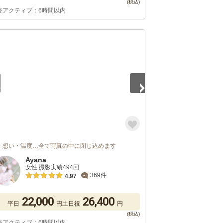
終アクティブ：6時間以内
2
・想い・温度…全て写真の中に閉じ込めます
Ayana
女性 撮影実績494回
369件
4.97
22,000
26,400
平日
円
土日祝
円
終アクティブ：6時間以内