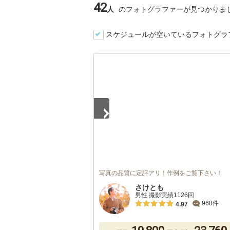
42
人
のフォトグラファーが見つかりま
スケジュールが空いているフォトグラ
1
/
3
写真の品質に定評アリ！作例をご覧下さい！
さけとも
男性 撮影実績1126回
968件
4.97