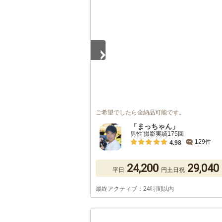
1
/
2
ご希望でしたら全納品可能です。
「まっちゃん」
男性 撮影実績175回
129件
4.98
24,200
29,040
平日
円
土日祝
最終アクティブ：24時間以内
1
/
5