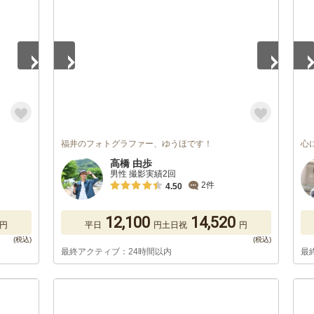
福井のフォトグラファー、ゆうほです！
心
高橋 由歩
男性 撮影実績2回
2件
4.50
12,100
14,520
円
平日
円
土日祝
円
最終アクティブ：24時間以内
最
1
/
5
1
/