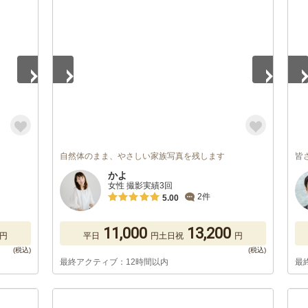
1
/
3
1
/
自然体のまま、やさしい家族写真を残します
皆
かよ
女性 撮影実績3回
2件
5.00
11,000
13,200
円
平日
円
土日祝
円
最終アクティブ：12時間以内
最
1
/
5
1
/