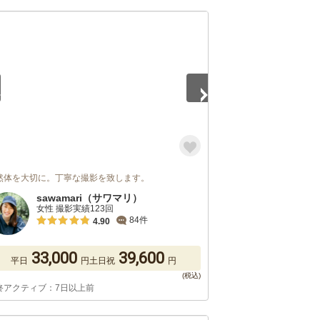
5
然体を大切に。丁寧な撮影を致します。
sawamari（サワマリ）
女性 撮影実績123回
84件
4.90
33,000
39,600
平日
円
土日祝
円
終アクティブ：7日以上前