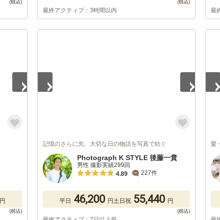
最終アクティブ：3時間以内
最
1
/
5
1
/
記憶のさらに先、大切な日の物語を写真で紡ぐ
愛
Photograph K STYLE 後藤一貴
男性 撮影実績299回
227件
4.89
46,200
55,440
円
平日
円
土日祝
円
最終アクティブ：7日以上前
最