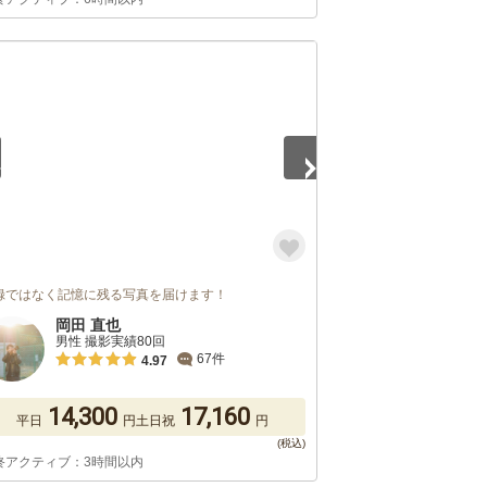
5
録ではなく記憶に残る写真を届けます！
岡田 直也
男性 撮影実績80回
67件
4.97
14,300
17,160
平日
円
土日祝
円
終アクティブ：3時間以内