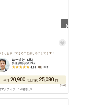
5
さまとお会いできること楽しみにしてます！
ゆーすけ（林）
男性 撮影実績23回
18件
4.89
20,900
25,080
平日
円
土日祝
円
終アクティブ：12時間以内
5