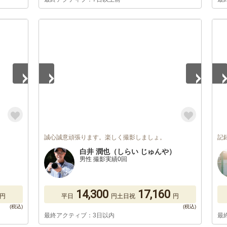
1
/
4
1
/
誠心誠意頑張ります。楽しく撮影しましょ。
記
白井 潤也（しらい じゅんや）
男性 撮影実績0回
14,300
17,160
円
平日
円
土日祝
円
最終アクティブ：3日以内
最