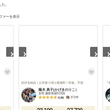
した。
ファーを表示
1
/
5
1
/
好評全納品！お宮参り掛け着無料！和傘、手毬
『
蔭木 典子(かげきのりこ）
女性 撮影実績515回
372件
4.96