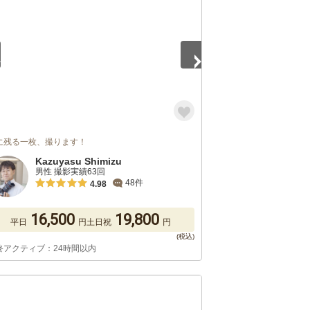
に残る一枚、撮ります！
Kazuyasu Shimizu
男性 撮影実績63回
48件
4.98
16,500
19,800
平日
円
土日祝
円
終アクティブ：24時間以内
5