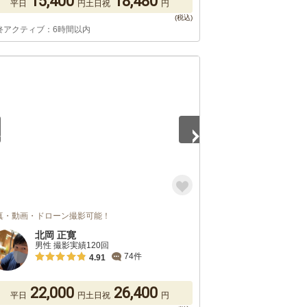
15,400
18,480
平日
円
土日祝
円
終アクティブ：6時間以内
4
真・動画・ドローン撮影可能！
北岡 正寛
男性 撮影実績120回
74件
4.91
22,000
26,400
平日
円
土日祝
円