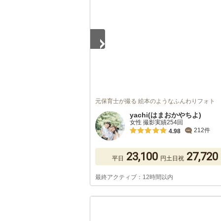
元保育士が撮る 絵本のようなふんわりフォト
yachi(はまおかやちよ)
女性 撮影実績254回
212件
4.98
23,100
27,720
平日
円
土日祝
最終アクティブ：12時間以内
1
/
3