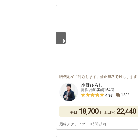
1
/
4
臨機応変に対応します。修正無料で対応します
小野ひろし
男性 撮影実績164回
122件
4.97
18,700
22,440
平日
円
土日祝
最終アクティブ：1時間以内