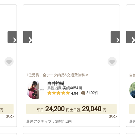
1
/
3
1
/
1位受賞、全データ納品&交通費無料☺︎
自
白井裕樹
男性 撮影実績4654回
3402件
4.94
24,200
29,040
円
平日
円
土日祝
円
最終アクティブ：3時間以内
最