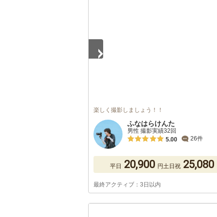
1
/
5
楽しく撮影しましょう！！
ふなはらけんた
男性 撮影実績32回
26件
5.00
20,900
25,080
平日
円
土日祝
最終アクティブ：3日以内
1
/
5