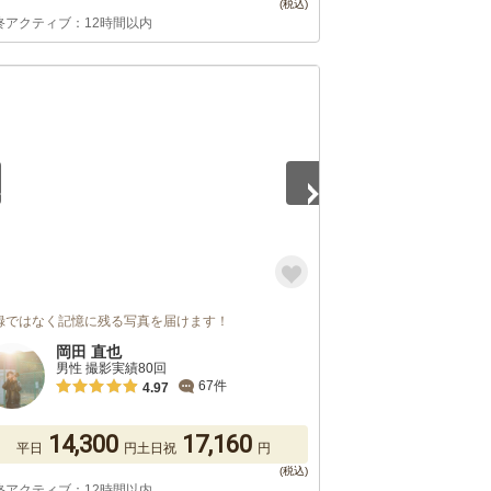
終アクティブ：12時間以内
5
録ではなく記憶に残る写真を届けます！
岡田 直也
男性 撮影実績80回
67件
4.97
14,300
17,160
平日
円
土日祝
円
終アクティブ：12時間以内