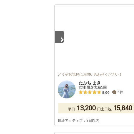
1
/
5
どうぞお気軽にお問い合わせください！
たぶち まき
女性 撮影実績5回
5件
5.00
13,200
15,840
平日
円
土日祝
最終アクティブ：3日以内