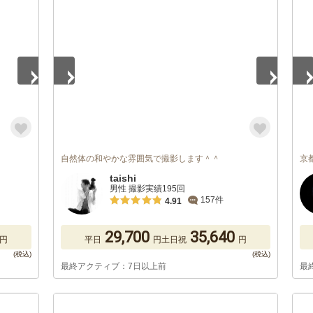
1
/
2
1
/
自然体の和やかな雰囲気で撮影します＾＾
京
taishi
男性 撮影実績195回
157件
4.91
29,700
35,640
円
平日
円
土日祝
円
最終アクティブ：7日以上前
最
1
/
2
1
/