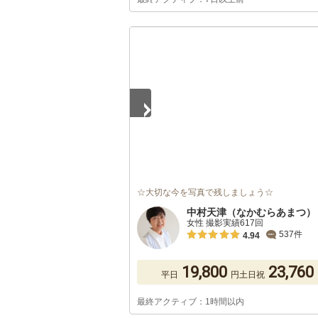
1
/
2
☆大切な今を写真で残しましょう☆
中村天津（なかむらあまつ）
女性 撮影実績617回
537件
4.94
19,800
23,760
平日
円
土日祝
最終アクティブ：1時間以内