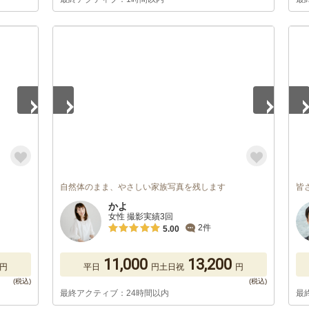
1
/
4
1
/
自然体のまま、やさしい家族写真を残します
皆
かよ
女性 撮影実績3回
2件
5.00
11,000
13,200
円
平日
円
土日祝
円
最終アクティブ：24時間以内
最