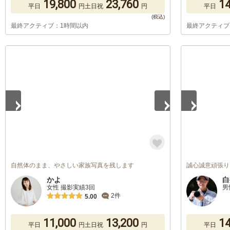
19,800
23,760
14
平日
円
土日祝
円
平日
最終アクティブ：1時間以内
最終アクティブ
1
/
5
1
/
5
自然体のまま、やさしい家族写真を残します
誠心誠意頑張り
かよ
白
女性 撮影実績3回
男
2件
5.00
11,000
13,200
14
平日
円
土日祝
円
平日