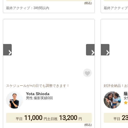
最終アクティブ：3時間以内
最終アクティブ
1
/
5
1
/
5
スケジュールが×の日でも調整できます！
好評全納品！お
Yota Shioda
蔭
男性 撮影実績0回
女
11,000
13,200
23
平日
円
土日祝
円
平日