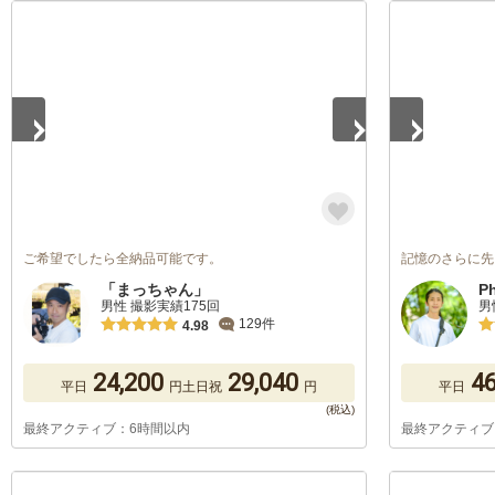
1
/
5
1
/
5
ご希望でしたら全納品可能です。
記憶のさらに先
「まっちゃん」
P
男性 撮影実績175回
男
129件
4.98
24,200
29,040
46
平日
円
土日祝
円
平日
最終アクティブ：6時間以内
最終アクティブ