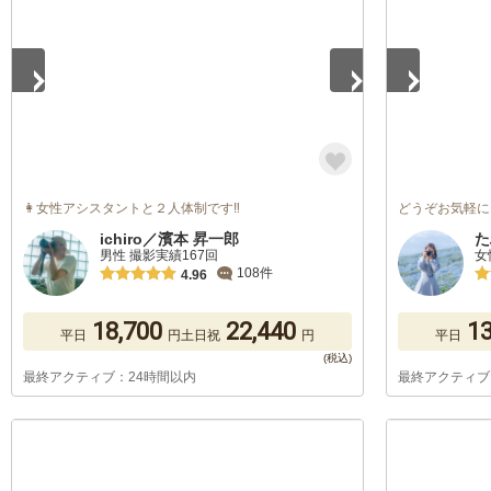
👩‍女性アシスタントと２人体制です‼️
どうぞお気軽に
ichiro／濱本 昇一郎
た
男性 撮影実績167回
女
108件
4.96
18,700
22,440
13
平日
円
土日祝
円
平日
最終アクティブ：24時間以内
最終アクティブ
1
/
5
1
/
5