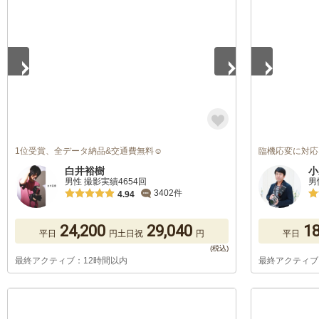
1
/
5
1
/
5
1位受賞、全データ納品&交通費無料☺︎
臨機応変に対応
白井裕樹
小
男性 撮影実績4654回
男
3402件
4.94
24,200
29,040
18
平日
円
土日祝
円
平日
最終アクティブ：12時間以内
最終アクティブ
1
/
5
1
/
5