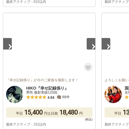
最終アクティブ：6日以内
最終アクティブ
1
/
5
1
/
5
『幸せ記録係り』が今のご家族を撮影します！
よろしくお願い
HIKO『幸せ記録係り』
国
男性 撮影実績120回
女
88件
4.94
15,400
18,480
13
平日
円
土日祝
円
平日
最終アクティブ：3日以内
最終アクティブ