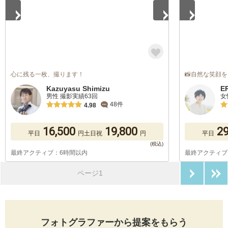
心に残る一枚、撮ります！
📸自然な笑顔を
Kazuyasu Shimizu
E
男性 撮影実績63回
女
48件
4.98
16,500
19,800
29
平日
円
土日祝
円
平日
最終アクティブ：6時間以内
最終アクティブ
次のペ
ページ1
フォトグラファーから提案をもらう