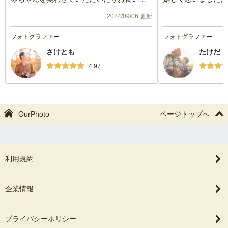
めの進行に配慮いただきまして大変助かり
も細かく要望を聞い
2024/09/06 更新
ました。また優しい人柄で和やかな雰囲気
安心して撮影に望む
の方で安心できました。
日も楽しく和やかな
フォトグラファー
フォトグラファー
明るい写真を多く撮影いただきました。
を撮って頂きました(
さけとも
たけだ 
マンさんで、娘も愛
ました♡また機会が
4.97
します(*ᴗˬᴗ)⁾お
❤
OurPhoto
ページトップへ
利用規約
企業情報
プライバシーポリシー