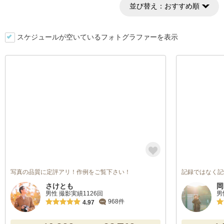
並び替え：
おすすめ順
スケジュールが空いているフォトグラファーを表示
写真の品質に定評アリ！作例をご覧下さい！
記録ではなく記
さけとも
岡
男性 撮影実績1126回
男
968件
4.97