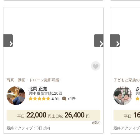
1
/
5
1
/
5
写真・動画・ドローン撮影可能！
子どもと家族の
北岡 正寛
さ
男性 撮影実績120回
男
74件
4.91
22,000
26,400
16
平日
円
土日祝
円
平日
最終アクティブ：3日以内
最終アクティブ