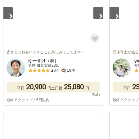
皆さまとお会いできること楽しみにしてます！
元保育士が撮る
ゆーすけ（林）
y
男性 撮影実績23回
女
18件
4.89
20,900
25,080
23
平日
円
土日祝
円
平日
最終アクティブ：6日以内
最終アクティブ
1
/
5
1
/
5