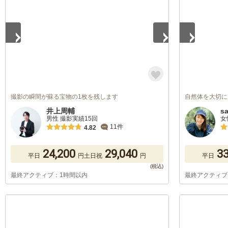
撮影の瞬間が蘇る宝物の1枚を残します
自然体を大切に
井上周輔
s
男性 撮影実績15回
女
11件
4.82
24,200
29,040
33
平日
円
土日祝
円
平日
最終アクティブ：1時間以内
最終アクティブ
1
/
5
1
/
5