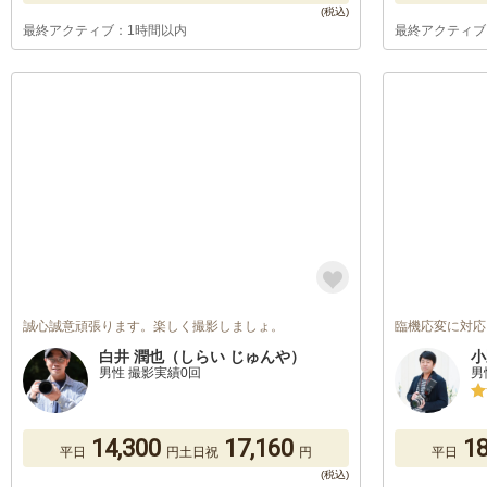
最終アクティブ：1時間以内
最終アクティブ
誠心誠意頑張ります。楽しく撮影しましょ。
臨機応変に対応
白井 潤也（しらい じゅんや）
小
男性 撮影実績0回
男
14,300
17,160
18
平日
円
土日祝
円
平日