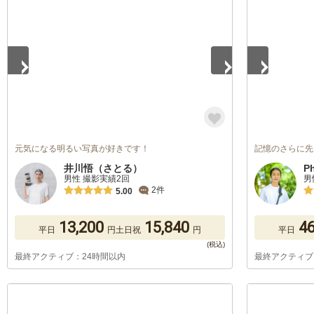
1
/
5
1
/
5
元気になる明るい写真が好きです！
記憶のさらに先
井川悟（さとる）
P
男性 撮影実績2回
男
2件
5.00
13,200
15,840
46
平日
円
土日祝
円
平日
最終アクティブ：24時間以内
最終アクティブ
1
/
5
1
/
5