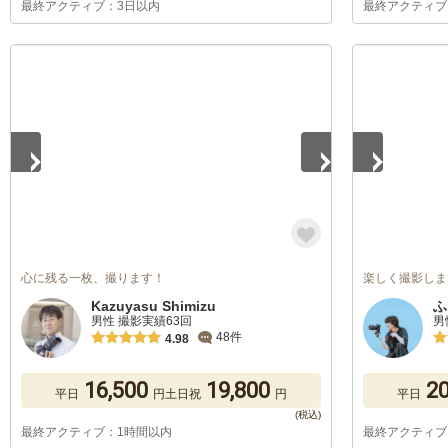
最終アクティブ：3日以内
最終アクティブ
1
/
4
1
/
5
心に残る一枚、撮ります！
楽しく撮影しま
Kazuyasu Shimizu
ふ
男性 撮影実績63回
男
48件
4.98
16,500
19,800
20
平日
円
土日祝
円
平日
最終アクティブ：1時間以内
最終アクティブ