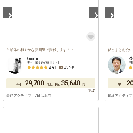
自然体の和やかな雰囲気で撮影します＾＾
皆さまとお会い
taishi
ゆ
男性 撮影実績195回
男
157件
4.91
29,700
35,640
20
平日
円
土日祝
円
平日
最終アクティブ：7日以上前
最終アクティブ
1
/
5
1
/
5