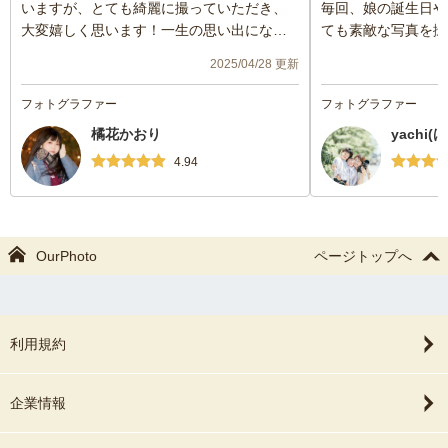
いますが、とても綺麗に撮っていただき、
毎回、娘の誕生日や
大変嬉しく思います！一生の思い出になり
ても素敵な写真を撮
ました！また機会があれば、お願いしたい
こんかいは新居完成
2025/04/28 更新
です。
真をお願いしました
かったので、天候次
フォトグラファー
フォトグラファー
変更など丁寧に対応
橘花かおり
yachi
すが娘の今好きなも
備して工夫してくだ
4.94
うな気遣いがとても
撮影してもらってい
撮影後は、編集での
していただき、更に
OurPhoto
ページトップへ
だいた素敵な写真を
ていただけました。
も楽しく、写真も本
敵なので、次回もお
利用規約
ます☺️
今回もありがとうご
企業情報