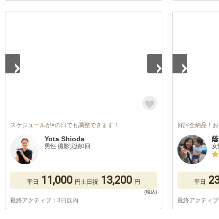
1
/
5
1
/
5
スケジュールが×の日でも調整できます！
好評全納品！お
Yota Shioda
蔭
男性 撮影実績0回
女
11,000
13,200
23
平日
円
土日祝
円
平日
最終アクティブ：3日以内
最終アクティブ