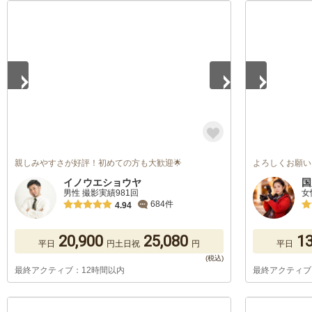
1
/
5
1
/
5
親しみやすさが好評！初めての方も大歓迎🌟
よろしくお願い
イノウエショウヤ
国
男性 撮影実績981回
女
684件
4.94
20,900
25,080
13
平日
円
土日祝
円
平日
最終アクティブ：12時間以内
最終アクティブ