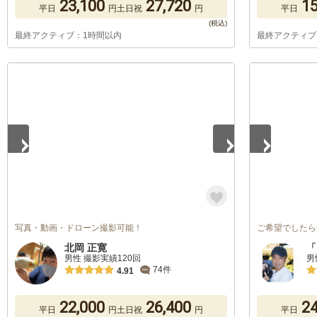
23,100
27,720
15
平日
円
土日祝
円
平日
最終アクティブ：1時間以内
最終アクティブ
1
/
3
1
/
5
写真・動画・ドローン撮影可能！
ご希望でしたら
北岡 正寛
「
男性 撮影実績120回
男
74件
4.91
22,000
26,400
24
平日
円
土日祝
円
平日