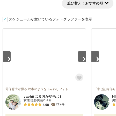
並び替え：
おすすめ順
スケジュールが空いているフォトグラファーを表示
1
/
2
1
/
5
元保育士が撮る 絵本のようなふんわりフォト
『幸せ記録係り
yachi(はまおかやちよ)
H
女性 撮影実績254回
男
212件
4.98