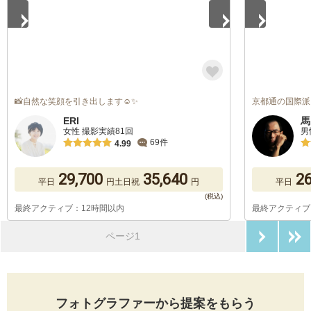
📸自然な笑顔を引き出します☺️✨
京都通の国際派
ERI
馬
女性 撮影実績81回
男
69件
4.99
29,700
35,640
26
平日
円
土日祝
円
平日
最終アクティブ：12時間以内
最終アクティブ
次のペ
ページ1
フォトグラファーから提案をもらう