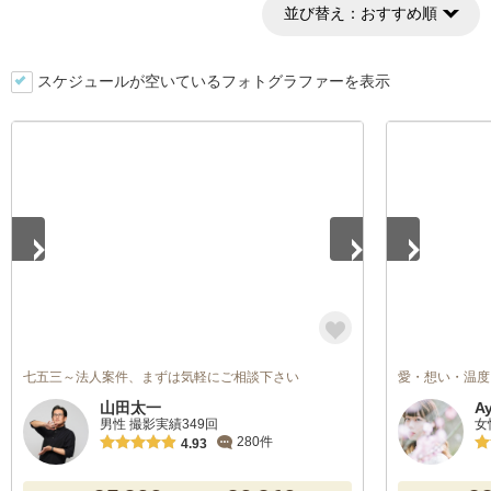
並び替え：
おすすめ順
スケジュールが空いているフォトグラファーを表示
1
/
2
1
/
4
七五三～法人案件、まずは気軽にご相談下さい
愛・想い・温度
山田太一
A
男性 撮影実績349回
女
280件
4.93