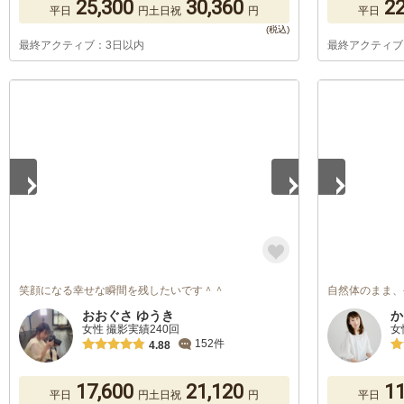
25,300
30,360
22
平日
円
土日祝
円
平日
最終アクティブ：3日以内
最終アクティブ
1
/
2
1
/
3
笑顔になる幸せな瞬間を残したいです＾＾
自然体のまま、
おおぐさ ゆうき
か
女性 撮影実績240回
女
152件
4.88
17,600
21,120
11
平日
円
土日祝
円
平日