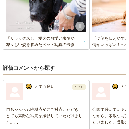
「リラックスし」愛犬の可愛い表情や
「要望を伝えやすか
凛々しい姿を収めたペット写真の撮影
情がいっぱい！ペッ
評価コメントから探す
とても良い
とて
ペット
猫ちゃんへも臨機応変にご対応いただき、
公園で咲いているお
とても素敵な写真を撮影していただけまし
ながら、素敵な写真
た。
だけました。撮影の
当日までのやり取りも迅速・丁寧で、安心
解きほぐすような会