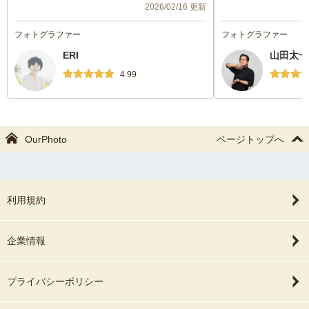
2026/02/16 更新
してお任せできました。
ラックスして過ごす
本当にありがとうございました。
また、次回は違う場
フォトグラファー
フォトグラファー
また機会がありましたらぜひよろしくお願
お願いいたします。
ERI
山田太一
いいたします。
4.99
OurPhoto
ページトップへ
利用規約
企業情報
プライバシーポリシー