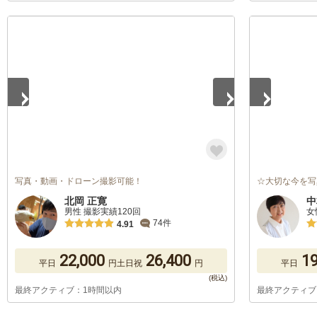
1
/
5
1
/
5
写真・動画・ドローン撮影可能！
☆大切な今を写
北岡 正寛
中
男性 撮影実績120回
女
74件
4.91
22,000
26,400
19
平日
円
土日祝
円
平日
最終アクティブ：1時間以内
最終アクティブ