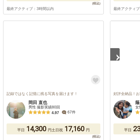
最終アクティブ：3時間以内
最終アクティブ
1
/
5
記録ではなく記憶に残る写真を届けます！
好評全納品！お
岡田 直也
蔭
男性 撮影実績80回
女
67件
4.97
14,300
17,160
23
平日
円
土日祝
円
平日