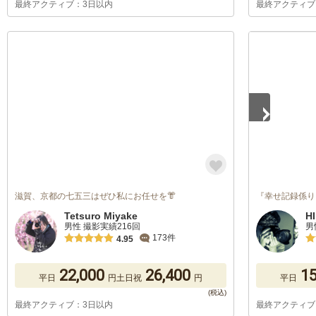
最終アクティブ：3日以内
最終アクティブ
1
/
5
滋賀、京都の七五三はぜひ私にお任せを👘
『幸せ記録係り
Tetsuro Miyake
H
男性 撮影実績216回
男
173件
4.95
22,000
26,400
15
平日
円
土日祝
円
平日
最終アクティブ：3日以内
最終アクティブ