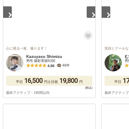
心に残る一枚、撮ります！
笑顔とクールな
Kazuyasu Shimizu
む
男性 撮影実績63回
男
48件
4.98
16,500
19,800
17
平日
円
土日祝
円
平日
最終アクティブ：1時間以内
最終アクティブ
1
/
5
1
/
5