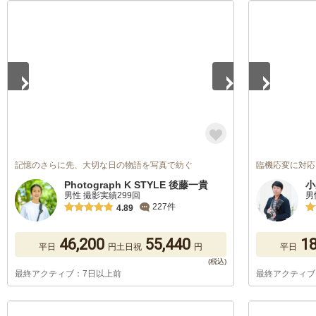
1
/
5
1
/
5
記憶のさらに先、大切な日の物語を写真で紡ぐ
臨機応変に対応
Photograph K STYLE 後藤一貴
小
男性 撮影実績299回
男
227件
4.89
46,200
55,440
18
平日
円
土日祝
円
平日
最終アクティブ：7日以上前
最終アクティブ