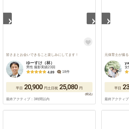
皆さまとお会いできること楽しみにしてます！
元保育士が撮る
ゆーすけ（林）
y
男性 撮影実績23回
女
18件
4.89
20,900
25,080
23
平日
円
土日祝
円
平日
最終アクティブ：3時間以内
最終アクティブ
1
/
5
1
/
5