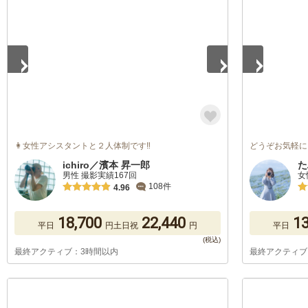
1
/
5
1
/
5
👩‍女性アシスタントと２人体制です‼️
どうぞお気軽に
ichiro／濱本 昇一郎
た
男性 撮影実績167回
女
108件
4.96
18,700
22,440
13
平日
円
土日祝
円
平日
最終アクティブ：3時間以内
最終アクティブ
1
/
5
1
/
5