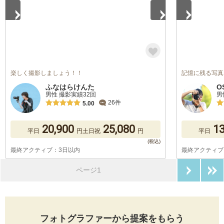
楽しく撮影しましょう！！
記憶に残る写真
ふなはらけんた
O
男性 撮影実績32回
男
26件
5.00
20,900
25,080
13
平日
円
土日祝
円
平日
最終アクティブ：3日以内
最終アクティブ
次のペ
ページ1
フォトグラファーから提案をもらう