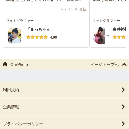
魅力が最大限に引き出されていました。表
^
2025/05/18 更新
情の機微や一瞬の仕草まで丁寧に捉えられ
ており、ただ映すだけでなく、その人物の
フォトグラファー
フォトグラファー
内面や雰囲気までも落とし込んでいる点が
「まっちゃん」
白井裕樹
印象的でした。機転が効いた心に残るカッ
トの数々に、確かな経験とセンスを感じさ
4.98
せられました。
OurPhoto
ページトップへ
利用規約
企業情報
プライバシーポリシー