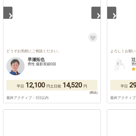
どうぞお気軽にご相談ください。
よろしくお願い
早瀬拓也
辻
男性 撮影実績0回
男
12,100
14,520
29
平日
円
土日祝
円
平日
最終アクティブ：3日以内
最終アクティブ
1
/
5
1
/
5