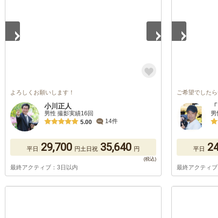
よろしくお願いします！
ご希望でしたら
小川正人
「
男性 撮影実績16回
男
14件
5.00
29,700
35,640
24
平日
円
土日祝
円
平日
最終アクティブ：3日以内
最終アクティブ
1
/
5
1
/
5