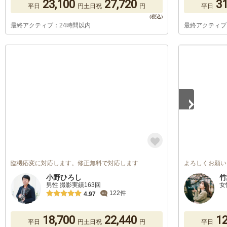
23,100
27,720
31
平日
円
土日祝
円
平日
最終アクティブ：24時間以内
最終アクティブ
1
/
5
臨機応変に対応します。修正無料で対応します
よろしくお願い
小野ひろし
竹
男性 撮影実績163回
女
122件
4.97
18,700
22,440
12
平日
円
土日祝
円
平日