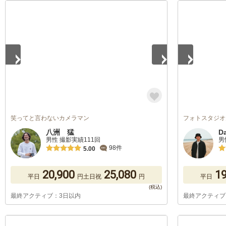
1
/
5
1
/
5
笑ってと言わないカメラマン
フォトスタジオ
八洲 猛
D
男性 撮影実績111回
男
98件
5.00
20,900
25,080
19
平日
円
土日祝
円
平日
最終アクティブ：3日以内
最終アクティブ