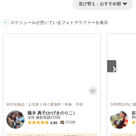
並び替え：
おすすめ順
スケジュールが空いているフォトグラファーを表示
1
/
4
好評全納品！お宮参り掛け着無料！和傘、手毬
24時間以内に
蔭木 典子(かげきのりこ）
吉
女性 撮影実績515回
男
372件
4.96