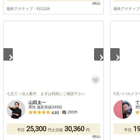
最終アクティブ：6日以内
最終アクティブ
1
/
3
1
/
5
七五三～法人案件、まずは気軽にご相談下さい
3児パパカメラ
山田太一
て
男性 撮影実績349回
男
280件
4.93
25,300
30,360
19
平日
円
土日祝
円
平日