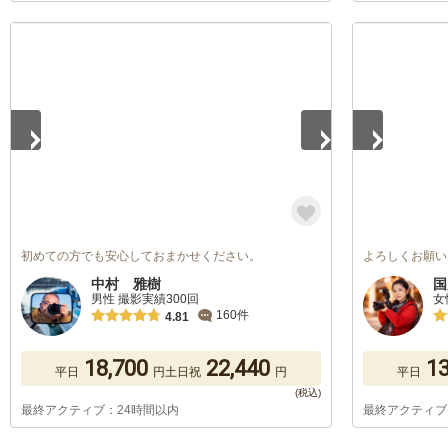
1
/
5
1
/
5
初めての方でも安心しておまかせください。
よろしくお願い
中村 雅樹
国
男性 撮影実績300回
女
160件
4.81
18,700
22,440
13
平日
円
土日祝
円
平日
最終アクティブ：24時間以内
最終アクティブ