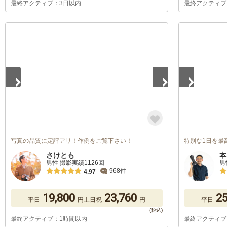
最終アクティブ：3日以内
最終アクティブ
1
/
5
1
/
5
写真の品質に定評アリ！作例をご覧下さい！
特別な1日を最
さけとも
本
男性 撮影実績1126回
男
968件
4.97
19,800
23,760
25
平日
円
土日祝
円
平日
最終アクティブ：1時間以内
最終アクティブ