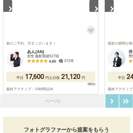
春のご予約、空きございます！
撮影の瞬間が蘇
あん(AN)
井
女性 撮影実績527回
男
372件
4.85
17,600
21,120
24
平日
円
土日祝
円
平日
最終アクティブ：24時間以内
最終アクティブ
次のペ
ページ1
フォトグラファーから提案をもらう