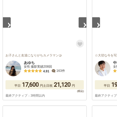
1
/
5
1
/
5
お子さんと友達になりがちカメラマン🤝
☆大切な今を写
あゆち
中
女性 撮影実績208回
女
163件
4.91
17,600
21,120
19
平日
円
土日祝
円
平日
最終アクティブ：3時間以内
最終アクティブ
1
/
5
1
/
5