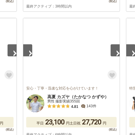
最終アクティブ：3時間以内
最
1
/
2
1
/
安心・丁寧・迅速な対応を心がけています！
特
高夏 カズヤ（たかなつ かずや）
男性 撮影実績355回
143件
4.81
23,100
27,720
円
平日
円
土日祝
円
最終アクティブ：6時間以内
最