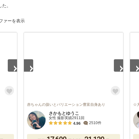
した。
ファーを表示
1
/
5
1
/
赤ちゃんの扱いとバリエーション豊富自身あり
☆
さかもとゆうこ
女性 撮影実績2911回
2510件
4.96