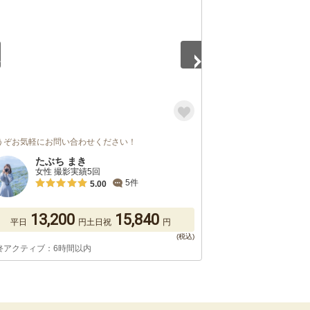
うぞお気軽にお問い合わせください！
たぶち まき
女性 撮影実績5回
5件
5.00
13,200
15,840
平日
円
土日祝
円
終アクティブ：6時間以内