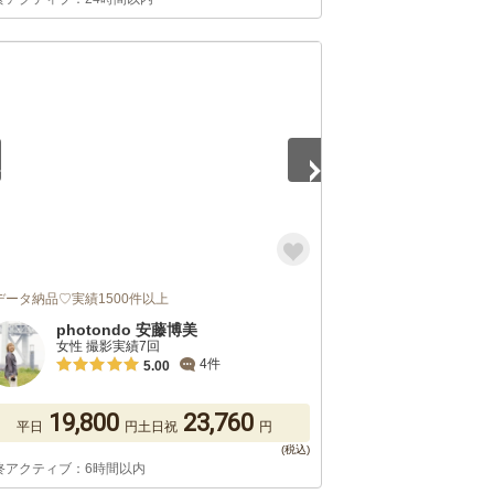
5
データ納品♡実績1500件以上
photondo 安藤博美
女性 撮影実績7回
4件
5.00
19,800
23,760
平日
円
土日祝
円
終アクティブ：6時間以内