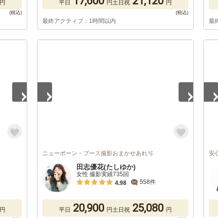
17,600
21,120
円
平日
円
土日祝
円
最終アクティブ：1時間以内
最
1
/
5
1
/
ニューボーン・ブース撮影おまかせあれ🫧
安
田志優花(たしゆか)
女性 撮影実績735回
558件
4.98
20,900
25,080
円
平日
円
土日祝
円