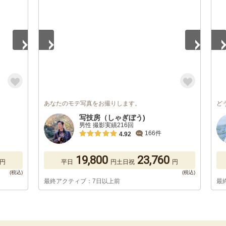
あなたのモテ写真をお撮りします。
ど
写技房（しゃぎぼう)
男性 撮影実績216回
166件
4.92
19,800
23,760
円
平日
円
土日祝
円
最終アクティブ：7日以上前
最