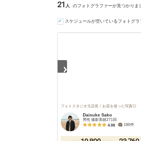
21
人
のフォトグラファーが見つかりま
スケジュールが空いているフォトグラ
1
/
5
フォトスタジオ元店長！お花を使った写真◎
Daisuke Sako
男性 撮影実績271回
180件
4.98