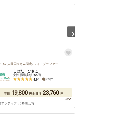
5
なりの人間国宝さん認定♪フォトグラファー
しばた ひさこ
女性 撮影実績155回
85件
4.94
19,800
23,760
平日
円
土日祝
円
終アクティブ：6時間以内