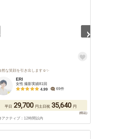
5
自然な笑顔を引き出します☺️✨
ERI
女性 撮影実績81回
69件
4.99
29,700
35,640
平日
円
土日祝
円
終アクティブ：12時間以内
5