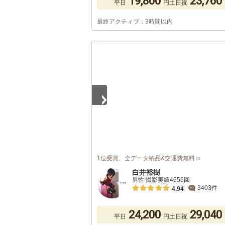
19,800
23,760
平日
円
土日祝
最終アクティブ：3時間以内
1
/
5
1位受賞、全データ納品&交通費無料☺︎
白井裕樹
男性 撮影実績4656回
3403件
4.94
24,200
29,040
平日
円
土日祝