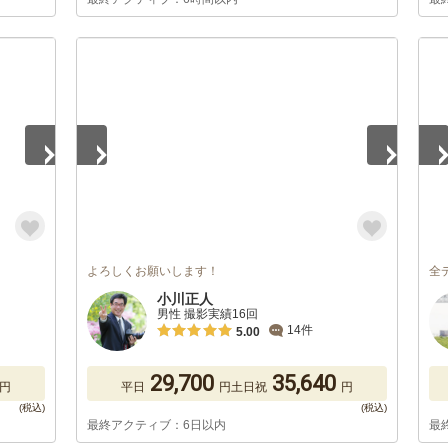
1
/
5
1
/
よろしくお願いします！
全
小川正人
男性 撮影実績16回
14件
5.00
29,700
35,640
円
平日
円
土日祝
円
最終アクティブ：6日以内
最