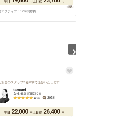
19,800
23,760
平日
円
土日祝
円
終アクティブ：12時間以内
5
心安全のスタッフ2名体制で撮影いたします
tamami
女性 撮影実績276回
203件
4.96
22,000
26,400
平日
円
土日祝
円