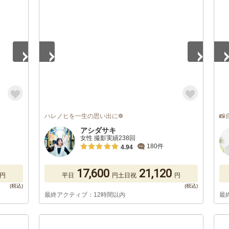
1
/
5
1
/
ハレノヒを一生の思い出に❁

アシダサキ
女性 撮影実績238回
180件
4.94
17,600
21,120
円
平日
円
土日祝
円
最終アクティブ：12時間以内
最
1
/
4
1
/