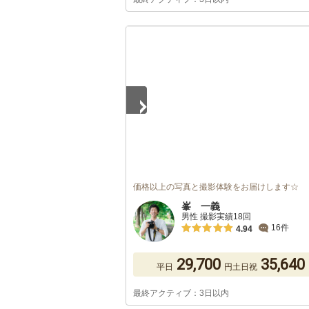
1
/
3
価格以上の写真と撮影体験をお届けします☆
峯 一義
男性 撮影実績18回
16件
4.94
29,700
35,640
平日
円
土日祝
最終アクティブ：3日以内