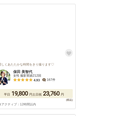
愛しくあたたかな時間をきり撮ります♡
保田 美智代
女性 撮影実績212回
167件
4.93
19,800
23,760
平日
円
土日祝
円
終アクティブ：12時間以内