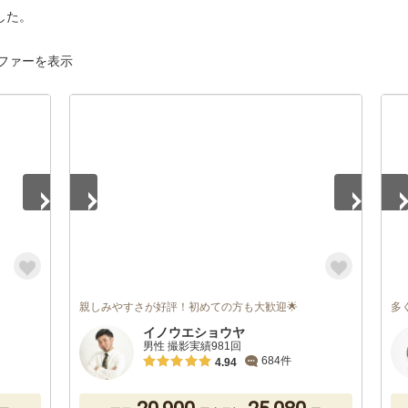
した。
ファーを表示
1
/
5
1
/
親しみやすさが好評！初めての方も大歓迎🌟
多
イノウエショウヤ
男性 撮影実績981回
684件
4.94