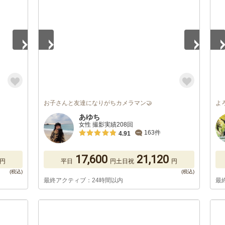
お子さんと友達になりがちカメラマン🤝
よ
あゆち
女性 撮影実績208回
163件
4.91
17,600
21,120
円
平日
円
土日祝
円
最終アクティブ：24時間以内
最
1
/
5
1
/