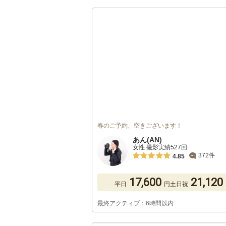
春のご予約、空きございます！
あん(AN)
女性 撮影実績527回
372件
4.85
17,600
21,120
平日
円
土日祝
最終アクティブ：6時間以内