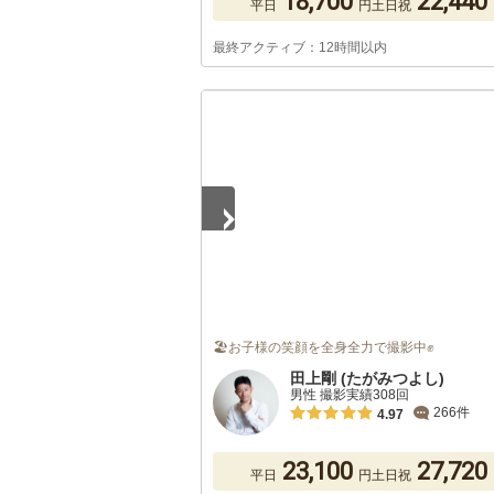
18,700
22,440
平日
円
土日祝
最終アクティブ：12時間以内
1
/
5
🏖お子様の笑顔を全身全力で撮影中✊
田上剛 (たがみつよし)
男性 撮影実績308回
266件
4.97
23,100
27,720
平日
円
土日祝