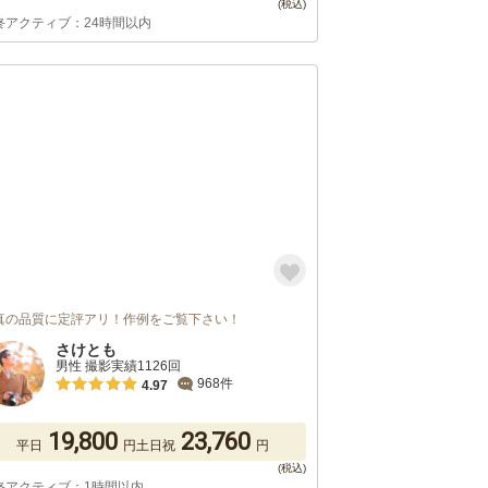
終アクティブ：24時間以内
真の品質に定評アリ！作例をご覧下さい！
さけとも
男性 撮影実績1126回
968件
4.97
19,800
23,760
平日
円
土日祝
円
終アクティブ：1時間以内