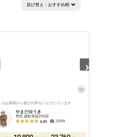
並び替え：
おすすめ順
5
くのお客様から喜びの声をいただいています
やまだゆうき
男性 撮影実績295回
250件
4.95