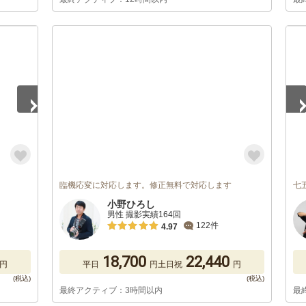
1
/
臨機応変に対応します。修正無料で対応します
七
小野ひろし
男性 撮影実績164回
122件
4.97
18,700
22,440
円
平日
円
土日祝
円
最終アクティブ：3時間以内
最