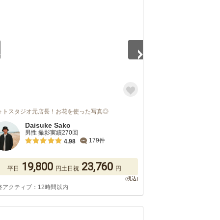
5
ォトスタジオ元店長！お花を使った写真◎
Daisuke Sako
男性 撮影実績270回
179件
4.98
19,800
23,760
平日
円
土日祝
円
終アクティブ：12時間以内
5