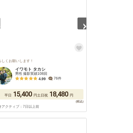
ろしくお願いします！
イワモト タカシ
男性 撮影実績108回
76件
4.99
15,400
18,480
平日
円
土日祝
円
終アクティブ：7日以上前
5