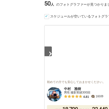
50
人
のフォトグラファーが見つかりま
スケジュールが空いているフォトグラ
1
/
5
初めての方でも安心しておまかせください。
中村 雅樹
男性 撮影実績300回
160件
4.81