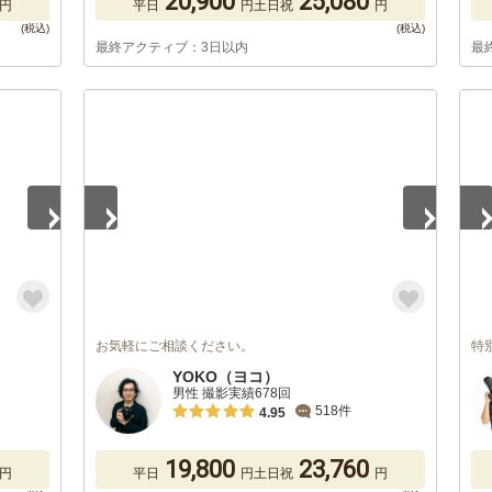
20,900
25,080
円
平日
円
土日祝
円
最終アクティブ：3日以内
最
1
/
5
1
/
お気軽にご相談ください。
特
YOKO（ヨコ）
男性 撮影実績678回
518件
4.95
19,800
23,760
円
平日
円
土日祝
円