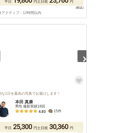
19,800
23,760
平日
円
土日祝
円
終アクティブ：12時間以内
5
別な1日を最高の写真でお届けします！
本田 真康
男性 撮影実績18回
15件
4.93
25,300
30,360
平日
円
土日祝
円