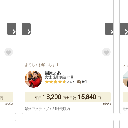
1
/
5
1
/
よろしくお願いします！
フ
国原よあ
女性 撮影実績12回
9件
4.67
13,200
15,840
円
平日
円
土日祝
円
最終アクティブ：24時間以内
最
1
/
5
1
/