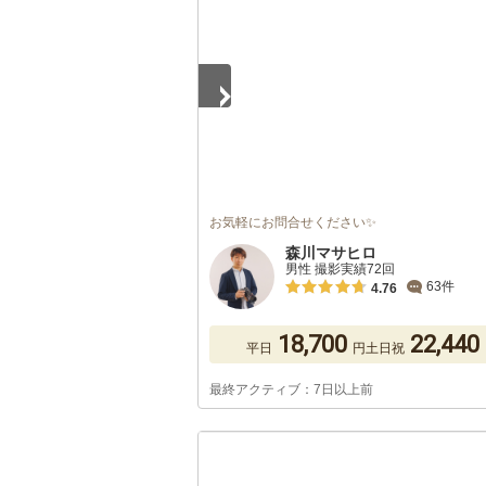
お気軽にお問合せください✨
森川マサヒロ
男性 撮影実績72回
63件
4.76
18,700
22,440
平日
円
土日祝
最終アクティブ：7日以上前
1
/
5