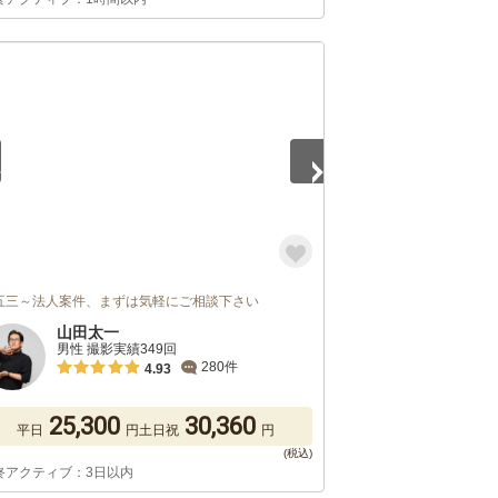
5
五三～法人案件、まずは気軽にご相談下さい
山田太一
男性 撮影実績349回
280件
4.93
25,300
30,360
平日
円
土日祝
円
終アクティブ：3日以内