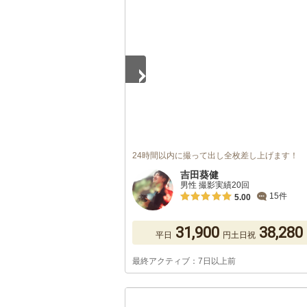
1
/
4
24時間以内に撮って出し全枚差し上げます！
吉田葵健
男性 撮影実績20回
15件
5.00
31,900
38,280
平日
円
土日祝
最終アクティブ：7日以上前
1
/
5