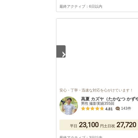
最終アクティブ：6日以内
1
/
3
安心・丁寧・迅速な対応を心がけています！
高夏 カズヤ（たかなつ かず
男性 撮影実績355回
143件
4.81
23,100
27,720
平日
円
土日祝
最終アクティブ：3日以内