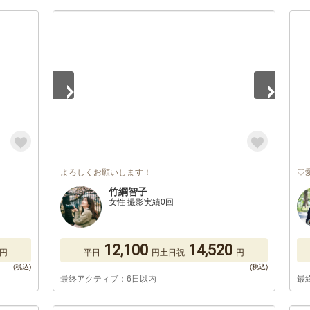
1
/
5
よろしくお願いします！
♡
竹綱智子
女性 撮影実績0回
12,100
14,520
円
平日
円
土日祝
円
最終アクティブ：6日以内
最