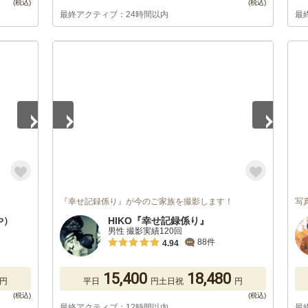
最終アクティブ：24時間以内
最
1
/
2
『幸せ記録係り』が今のご家族を撮影します！
写
や）
HIKO『幸せ記録係り』
男性 撮影実績120回
88件
4.94
15,400
18,480
円
平日
円
土日祝
円
最終アクティブ：12時間以内
最