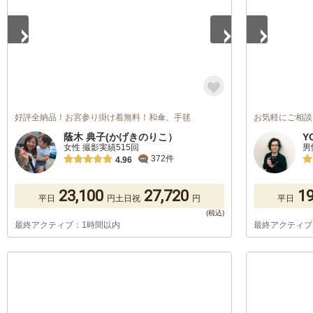
好評全納品！お宮参り掛け着無料！和傘、手毬
お気軽にご相談
蔭木 典子(かげきのりこ）
Y
女性 撮影実績515回
男
372件
4.96
23,100
27,720
19
平日
円
土日祝
円
平日
最終アクティブ：1時間以内
最終アクティブ
1
/
5
1
/
5