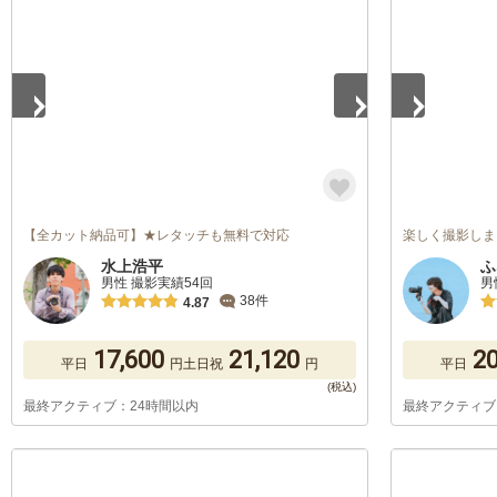
1
/
3
1
/
5
【全カット納品可】★レタッチも無料で対応
楽しく撮影しま
水上浩平
ふ
男性 撮影実績54回
男
38件
4.87
17,600
21,120
20
平日
円
土日祝
円
平日
最終アクティブ：24時間以内
最終アクティブ
1
/
5
1
/
5