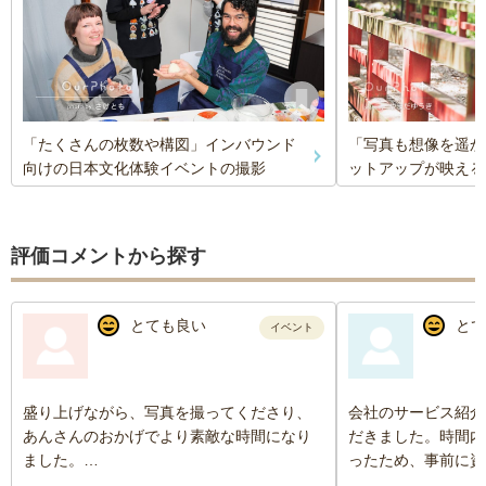
「たくさんの枚数や構図」インバウンド
「写真も想像を遥か
向けの日本文化体験イベントの撮影
ットアップが映える
評価コメントから探す
とても良い
とて
イベント
盛り上げながら、写真を撮ってくださり、
会社のサービス紹介
あんさんのおかげでより素敵な時間になり
だきました。時間内
ました。
ったため、事前に資
また、会場が暗かったにも関わらずみんな
っていただいたおか