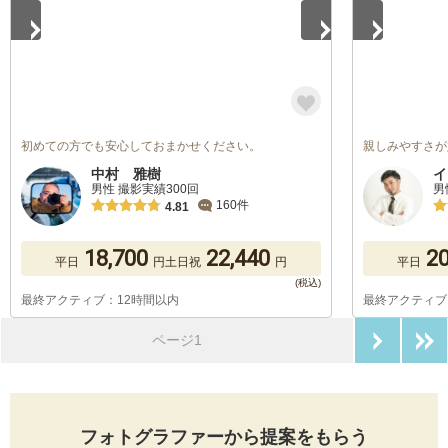
初めての方でも安心しておまかせください。
親しみやすさが
中村 雅樹
イ
男性 撮影実績300回
男
160件
4.81
18,700
22,440
20
平日
円
土日祝
円
平日
最終アクティブ：12時間以内
最終アクティブ
次のペ
ページ1
フォトグラファーから提案をもらう