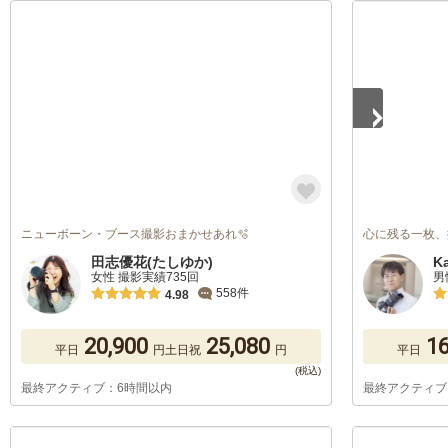
1
/
4
ニューボーン・ブース撮影おまかせあれ🫧
心に残る一枚、
田志優花(たしゆか)
K
女性 撮影実績735回
男
558件
4.98
20,900
25,080
16
平日
円
土日祝
円
平日
最終アクティブ：6時間以内
最終アクティブ