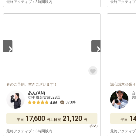
最終アクティブ：3時間以内
最終アクティブ
1
/
5
春のご予約、空きございます！
誠心誠意頑張り
あん(AN)
白
女性 撮影実績528回
男
373件
4.86
17,600
21,120
14
平日
円
土日祝
円
平日
最終アクティブ：3時間以内
最終アクティブ