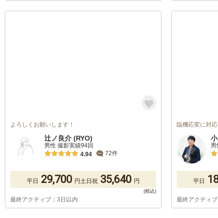
よろしくお願いします！
臨機応変に対応
辻ノ良介 (RYO)
小
男性 撮影実績94回
男
72件
4.94
29,700
35,640
18
平日
円
土日祝
円
平日
最終アクティブ：3日以内
最終アクティブ