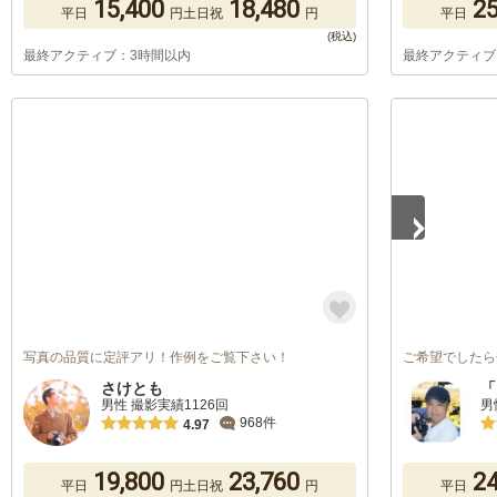
15,400
18,480
25
平日
円
土日祝
円
平日
最終アクティブ：3時間以内
最終アクティブ
1
/
5
写真の品質に定評アリ！作例をご覧下さい！
ご希望でしたら
さけとも
「
男性 撮影実績1126回
男
968件
4.97
19,800
23,760
24
平日
円
土日祝
円
平日