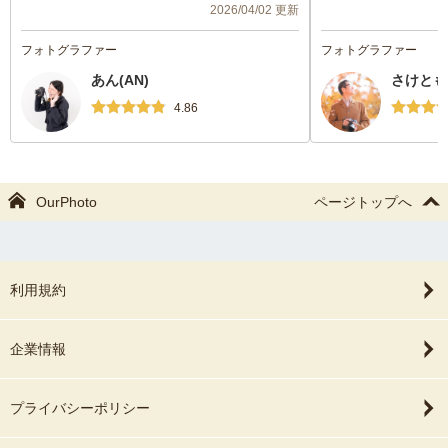
2026/04/02 更新
の表情がよく分かる仕上がりになっていま
ことができました。
した。
フォトグラファー
フォトグラファー
当日の対応も良く、
あん(AN)
さけとも
やすく、優しい方で
真は物撮りから人物
4.86
ろと撮っていただき
枚数や構図の写真を
とても素敵な写真で
速く驚きました。
OurPhoto
ページトップへ
また機会があればよ
す。ありがとうござ
利用規約
企業情報
プライバシーポリシー