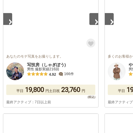
あなたのモテ写真をお撮りします。
多くのお客様か
写技房（しゃぎぼう)
や
男性 撮影実績216回
男
166件
4.92
19,800
23,760
19
平日
円
土日祝
円
平日
最終アクティブ：7日以上前
最終アクティブ
1
/
5
1
/
5