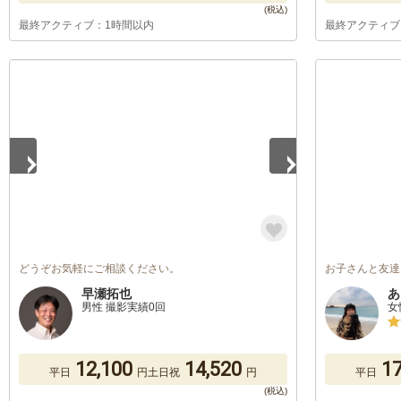
最終アクティブ：1時間以内
最終アクティブ
1
/
4
どうぞお気軽にご相談ください。
お子さんと友達
早瀬拓也
あ
男性 撮影実績0回
女
12,100
14,520
17
平日
円
土日祝
円
平日