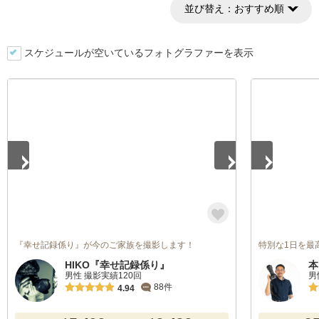
並び替え：
おすすめ順
スケジュールが空いているフォトグラファーを表示
1
/
5
1
/
2
『幸せ記録係り』が今のご家族を撮影します！
特別な1日を最
HIKO『幸せ記録係り』
本
男性 撮影実績120回
男
88件
4.94