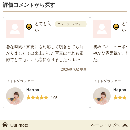
評価コメントから探す
とても良
とて
ニューボーンフォト
い
い
急な時間の変更にも対応して頂きとても助
初めてのニューボー
かりました！出来上がった写真はどれも素
やかな雰囲気で、緊
敵でとてもいい記念になりました⋆⸜🌷⸝‍⋆
た。
色味や小物なども可愛いものばかりでいい
子どもがぐずった時
2026/07/02 更新
感じに組み合わせて頂き色々なバージョン
してくださり、大変
の写真をたくさん撮って頂けました！
撮影カットもいろい
フォトグラファー
フォトグラファー
途中子どもがグズってしまったのにも優し
念に残る写真を撮っ
Happa
Happa
く対応して頂き助かりました🧸‪🤎
らって良かったです
ありがとうございました！！！
4.95
OurPhoto
ページトップへ