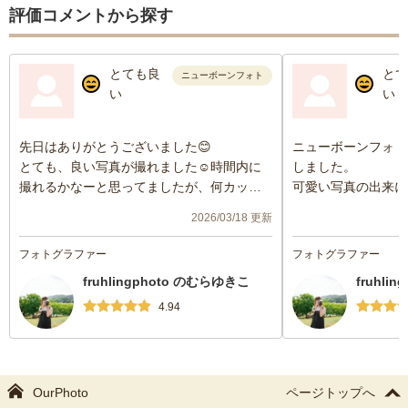
評価コメントから探す
とても良
とて
ニューボーンフォト
い
い
先日はありがとうございました😊
ニューボーンフォト
とても、良い写真が撮れました☺️時間内に
しました。
撮れるかなーと思ってましたが、何カット
可愛い写真の出来に
も色々ポーズを変えて下さって良いものが
撮影時はたくさんの
2026/03/18 更新
仕上がりました😍またの機会もお願いした
いただき，こちらの
いと思います。
ろいろなアイデアで
フォトグラファー
フォトグラファー
くださいました。
fruhlingphoto のむらゆきこ
fruhli
とても素敵なフォト
ありがとうございま
4.94
OurPhoto
ページトップへ