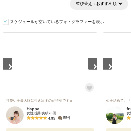
並び替え：
おすすめ順
スケジュールが空いているフォトグラファーを表示
1
/
5
1
/
5
可愛いを最大限に引き出すのが得意です☺️
心を込めて、「今
Happa
f
女性 撮影実績78回
女
55件
4.95