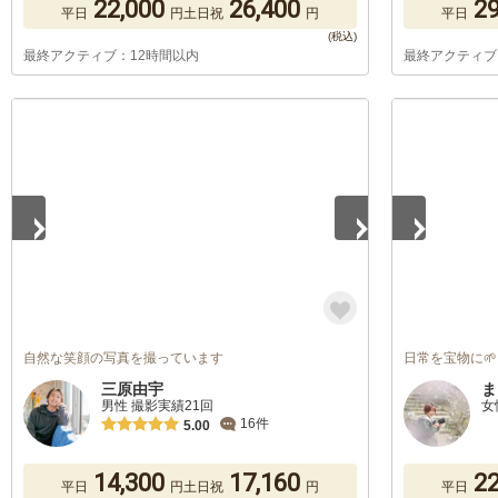
22,000
26,400
29
平日
円
土日祝
円
平日
最終アクティブ：12時間以内
最終アクティブ
1
/
5
1
/
4
自然な笑顔の写真を撮っています
日常を宝物に🌱
三原由宇
ま
男性 撮影実績21回
女
16件
5.00
14,300
17,160
22
平日
円
土日祝
円
平日