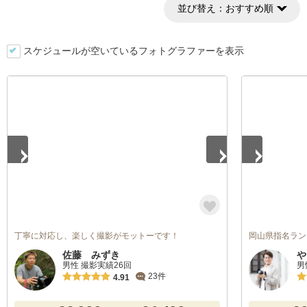
並び替え：
おすすめ順
スケジュールが空いているフォトグラファーを表示
1
/
3
1
/
5
丁寧に対応し、楽しく撮影がモットーです！
岡山県指名ラン
佐藤 みずき
や
男性 撮影実績26回
男
23件
4.91