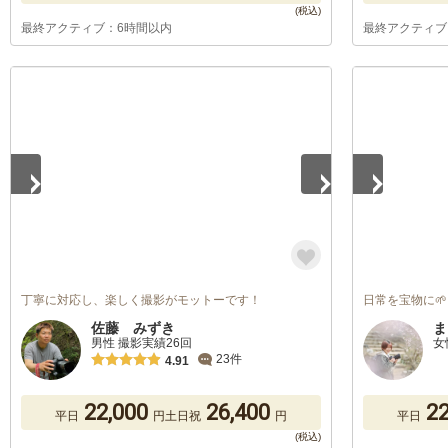
最終アクティブ：6時間以内
最終アクティブ
1
/
3
1
/
4
丁寧に対応し、楽しく撮影がモットーです！
日常を宝物に🌱
佐藤 みずき
ま
男性 撮影実績26回
女
23件
4.91
22,000
26,400
22
平日
円
土日祝
円
平日