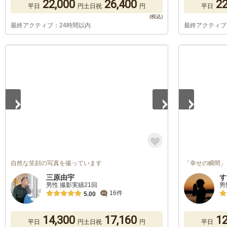
22,000
26,400
22
平日
円
土日祝
円
平日
最終アクティブ：24時間以内
最終アクティブ
1
/
5
1
/
2
自然な笑顔の写真を撮っています
「幸せの瞬間」
三原由宇
す
男性 撮影実績21回
男
16件
5.00
14,300
17,160
12
平日
円
土日祝
円
平日