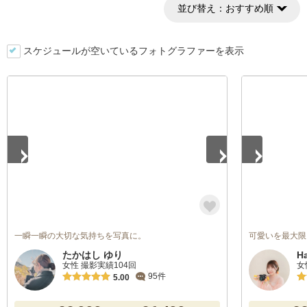
並び替え：
おすすめ順
スケジュールが空いているフォトグラファーを表示
1
/
5
1
/
5
一瞬一瞬の大切な気持ちを写真に。
可愛いを最大限
たかはし ゆり
H
女性 撮影実績104回
女
95件
5.00