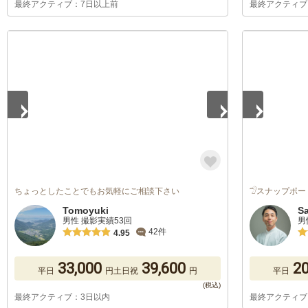
最終アクティブ：7日以上前
最終アクティブ
1
/
5
1
/
5
ちょっとしたことでもお気軽にご相談下さい
𓅿スナップポー
Tomoyuki
S
男性 撮影実績53回
男
42件
4.95
33,000
39,600
20
平日
円
土日祝
円
平日
最終アクティブ：3日以内
最終アクティブ