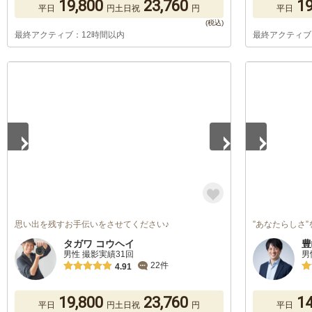
19,800
23,760
19
平日
円
土日祝
円
平日
最終アクティブ：12時間以内
最終アクティブ
1
/
5
1
/
5
思い出を残すお手伝いをさせてください♪
”あなたらしさ
タガワ コウヘイ
豊
男性 撮影実績31回
男
22件
4.91
19,800
23,760
14
平日
円
土日祝
円
平日