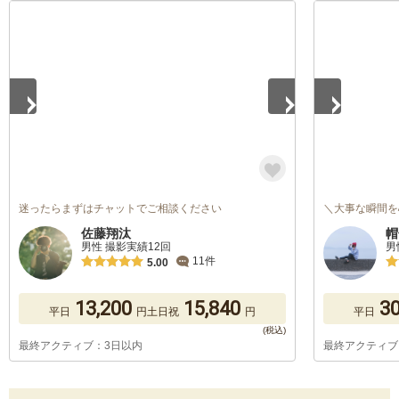
1
/
5
1
/
5
迷ったらまずはチャットでご相談ください
＼大事な瞬間を
佐藤翔汰
帽
男性 撮影実績12回
男
11件
5.00
13,200
15,840
30
平日
円
土日祝
円
平日
最終アクティブ：3日以内
最終アクティブ