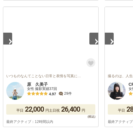
1
/
5
1
/
5
いつものなんてことない日常と表情を写真に…
撮るのは、人生
原 久美子
C
女性 撮影実績37回
女
29件
4.97
22,000
26,400
28
平日
円
土日祝
円
平日
最終アクティブ：12時間以内
最終アクティブ