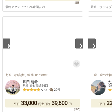
最終アクティブ：24時間以内
最終アクティブ
1
/
5
1
/
5
七五三/お宮参り/企業HP etc📸✨
一瞬一瞬の大切
和田 萌希
た
男性 撮影実績24回
女
22件
5.00
33,000
39,600
22
平日
円
土日祝
円
平日