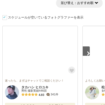
並び替え：
おすすめ順
スケジュールが空いているフォトグラファーを表示
1
/
5
迷ったら、まずはチャットでご相談ください！
よろしくお願い
タカハシ ヒロユキ
松
男性 撮影実績446回
女
341件
4.93