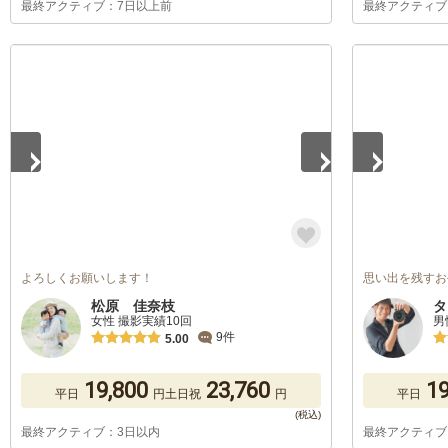
最終アクティブ：7日以上前
最終アクティブ
1
/
5
1
/
5
よろしくお願いします！
思い出を残すお
松原 佳奈枝
タ
女性 撮影実績10回
男
9件
5.00
19,800
23,760
19
平日
円
土日祝
円
平日
最終アクティブ：3日以内
最終アクティブ