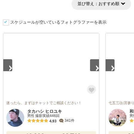
並び替え：
おすすめ順
スケジュールが空いているフォトグラファーを表示
1
/
5
1
/
4
迷ったら、まずはチャットでご相談ください！
七五三/お宮参り/
タカハシ ヒロユキ
和
男性 撮影実績446回
男
341件
4.93