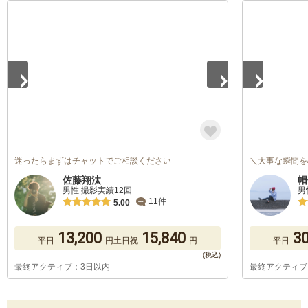
1
/
5
1
/
5
迷ったらまずはチャットでご相談ください
＼大事な瞬間を
佐藤翔汰
帽
男性 撮影実績12回
男
11件
5.00
13,200
15,840
30
平日
円
土日祝
円
平日
最終アクティブ：3日以内
最終アクティブ