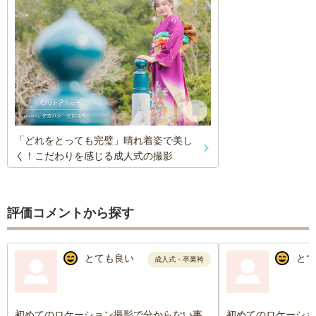
「どれをとっても完璧」晴れ着姿で美し
く！こだわりを感じる成人式の撮影
評価コメントから探す
とても良い
とて
成人式・卒業袴
初めてのロケーション撮影で分からない事
初めてのロケーショ