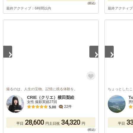
最終アクティブ：6時間以内
最終アクティブ
1
/
5
1
/
2
撮るのは、人生の宝物。記憶に残る体験を。
ちょっとしたこ
CRIE（クリエ）横田梨絵
T
女性 撮影実績27回
男
22件
5.00
28,600
34,320
33
平日
円
土日祝
円
平日