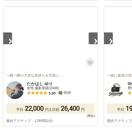
1
/
5
1
/
5
一瞬一瞬の大切な気持ちを写真に。
一緒に最高の笑
たかはし ゆり
S
女性 撮影実績104回
男
95件
5.00
22,000
26,400
19
平日
円
土日祝
円
平日
最終アクティブ：12時間以内
最終アクティブ