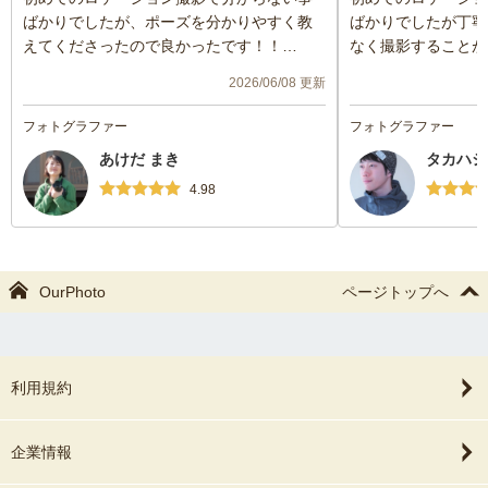
ばかりでしたが、ポーズを分かりやすく教
ばかりでしたが丁寧
えてくださったので良かったです！！
なく撮影することが
撮影が難しいところもありましたが柔軟に
娘の自然で繊細な表
2026/06/08 更新
対応して下さりありがとうございました✨
来たのも、高橋さん
とても楽しい時間でした！
思ってます。柔らか
フォトグラファー
フォトグラファー
ら、高橋さんの温か
あけだ まき
タカハシ
で安心して撮影を楽
た。
4.98
また仕上がったお写
論のこと、色鮮やか
心あるアイデアどれ
た。
OurPhoto
ページトップへ
高橋さんにお願いし
す。
また次の人生の節目
です。
利用規約
企業情報