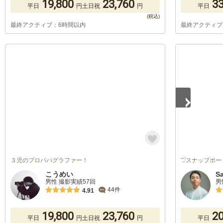
19,800
23,760
33
平日
円
土日祝
円
平日
最終アクティブ：6時間以内
最終アクティブ
1
/
5
３児のプロパパグラファー！
𓅿スナップポー
こうめい
S
男性 撮影実績57回
男
44件
4.91
19,800
23,760
20
平日
円
土日祝
円
平日