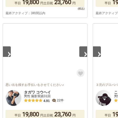
19,800
23,760
19
平日
円
土日祝
円
平日
最終アクティブ：3時間以内
最終アクティブ
1
/
5
1
/
5
思い出を残すお手伝いをさせてください♪
３児のプロパパ
タガワ コウヘイ
こ
男性 撮影実績31回
男
22件
4.91
19,800
23,760
19
平日
円
土日祝
円
平日