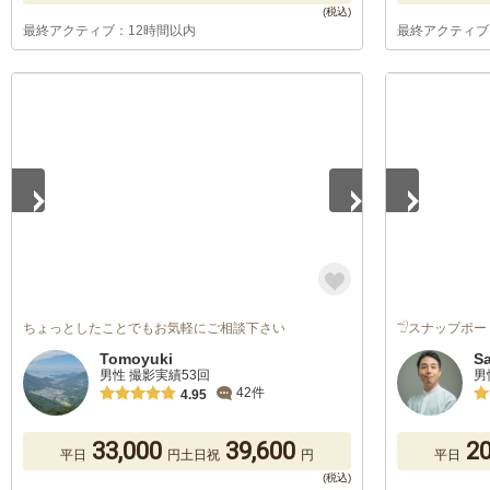
最終アクティブ：12時間以内
最終アクティブ
1
/
5
1
/
5
ちょっとしたことでもお気軽にご相談下さい
𓅿スナップポー
Tomoyuki
S
男性 撮影実績53回
男
42件
4.95
33,000
39,600
20
平日
円
土日祝
円
平日