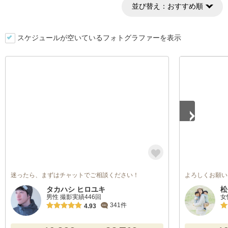
並び替え：
おすすめ順
スケジュールが空いているフォトグラファーを表示
1
/
5
迷ったら、まずはチャットでご相談ください！
よろしくお願い
タカハシ ヒロユキ
松
男性 撮影実績446回
女
341件
4.93