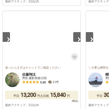
最終アクティブ：3日以内
最終アクティブ
1
/
5
1
/
5
迷ったらまずはチャットでご相談ください
＼大事な瞬間を
佐藤翔汰
帽
男性 撮影実績12回
男
11件
5.00
13,200
15,840
30
平日
円
土日祝
円
平日
最終アクティブ：3日以内
最終アクティブ