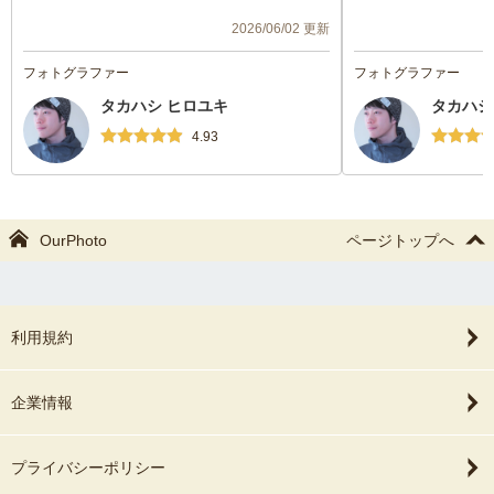
お受けしていただきありがとうございまし
真を撮ってください
2026/06/02 更新
た！届いた写真も自分たちでは撮れないよ
いがあったにもかか
うなキレイなものばかりでとてもいい旅行
くれてとてもありが
フォトグラファー
フォトグラファー
の思い出になりました！撮られるのは実は
縁がありましたらよ
タカハシ ヒロユキ
タカハシ
得意ではないのですが撮影も楽しかったで
す。
す笑
4.93
ありがとうございました
OurPhoto
ページトップへ
利用規約
企業情報
プライバシーポリシー