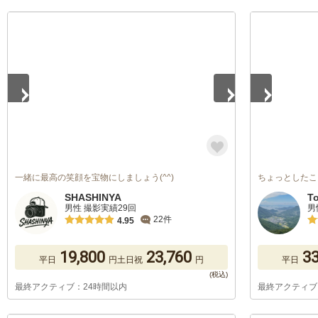
1
/
5
1
/
5
一緒に最高の笑顔を宝物にしましょう(^^)
ちょっとしたこ
SHASHINYA
T
男性 撮影実績29回
男
22件
4.95
19,800
23,760
33
平日
円
土日祝
円
平日
最終アクティブ：24時間以内
最終アクティブ