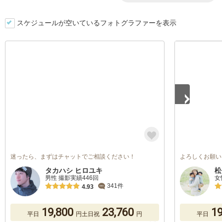
スケジュールが空いているフォトグラファーを表示
1
/
5
迷ったら、まずはチャットでご相談ください！
よろしくお願い
タカハシ ヒロユキ
松
男性 撮影実績446回
女
341件
4.93
19,800
23,760
19
平日
円
土日祝
円
平日