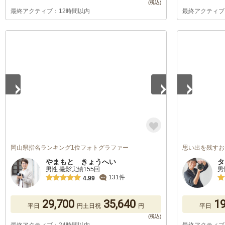
最終アクティブ：12時間以内
最終アクティブ
1
/
5
1
/
5
岡山県指名ランキング1位フォトグラファー
思い出を残すお
やまもと きょうへい
タ
男性 撮影実績155回
男
131件
4.99
29,700
35,640
19
平日
円
土日祝
円
平日