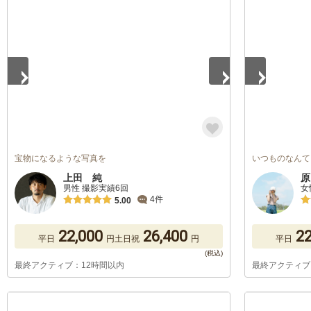
1
/
5
1
/
5
宝物になるような写真を
いつものなんて
上田 純
原
男性 撮影実績6回
女
4件
5.00
22,000
26,400
22
平日
円
土日祝
円
平日
最終アクティブ：12時間以内
最終アクティブ
1
/
5
1
/
5