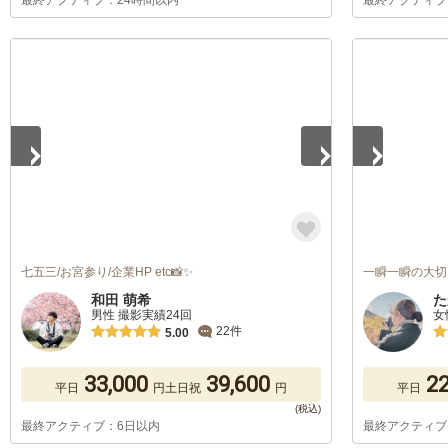
最終アクティブ：24時間以内
最終アクティブ
1
/
5
1
/
5
七五三/お宮参り/企業HP etc📸✨
一瞬一瞬の大切
和田 萌希
た
男性 撮影実績24回
女
22件
5.00
33,000
39,600
22
平日
円
土日祝
円
平日
最終アクティブ：6日以内
最終アクティブ