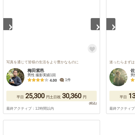
写真を通じて皆様の生活をより豊かなものに
迷ったらまずは
梅田紫邑
佐
男性 撮影実績1回
男
1件
4.00
25,300
30,360
13
平日
円
土日祝
円
平日
最終アクティブ：12時間以内
最終アクティブ