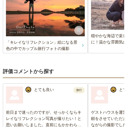
穏やかな海辺で楽し
に！温かな雰囲気の
「キレイなリフレクション」絵になる景
色の中でカップル旅行フォトの撮影
評価コメントから探す
とても良い
とて
旅行
前日まで迷ったのですが、せっかくならキ
ゲストハウスを運営
レイなリフレクション写真が撮りたい！と
頼をさせていただき
思いお願いしました。直前にもかかわらず
ながらの撮影でした