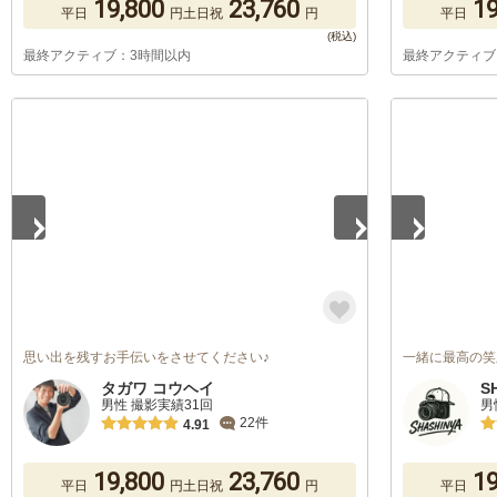
19,800
23,760
19
平日
円
土日祝
円
平日
最終アクティブ：3時間以内
最終アクティブ
1
/
5
1
/
5
思い出を残すお手伝いをさせてください♪
一緒に最高の笑
タガワ コウヘイ
S
男性 撮影実績31回
男
22件
4.91
19,800
23,760
19
平日
円
土日祝
円
平日