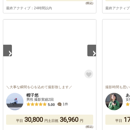
最終アクティブ：24時間以内
最終アクティブ
1
/
5
＼大事な瞬間を心を込めて撮影致します／
撮影時間も思い
帽子悠
あ
男性 撮影実績2回
女
1件
5.00
30,800
36,960
17
平日
円
土日祝
円
平日