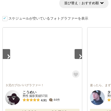
並び替え：
おすすめ順
スケジュールが空いているフォトグラファーを表示
1
/
3
３児のプロパパグラファー！
迷ったら、まず
こうめい
タ
男性 撮影実績57回
男
44件
4.91