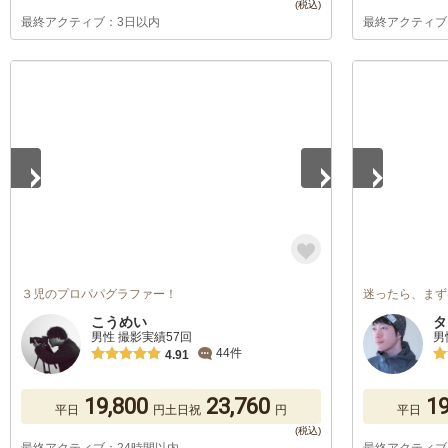
最終アクティブ：3日以内
最終アクティブ
1
/
5
1
/
5
３児のプロパパグラファー！
迷ったら、まず
こうめい
タ
男性 撮影実績57回
男
44件
4.91
19,800
23,760
19
平日
円
土日祝
円
平日