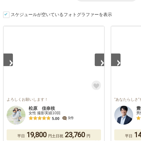
スケジュールが空いているフォトグラファーを表示
1
/
5
1
/
5
よろしくお願いします！
”あなたらしさ
松原 佳奈枝
豊
女性 撮影実績10回
男
9件
5.00
19,800
23,760
14
平日
円
土日祝
円
平日