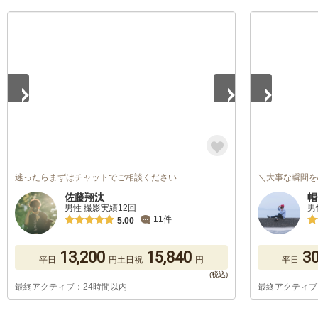
1
/
5
1
/
5
迷ったらまずはチャットでご相談ください
＼大事な瞬間を
佐藤翔汰
帽
男性 撮影実績12回
男
11件
5.00
13,200
15,840
30
平日
円
土日祝
円
平日
最終アクティブ：24時間以内
最終アクティブ