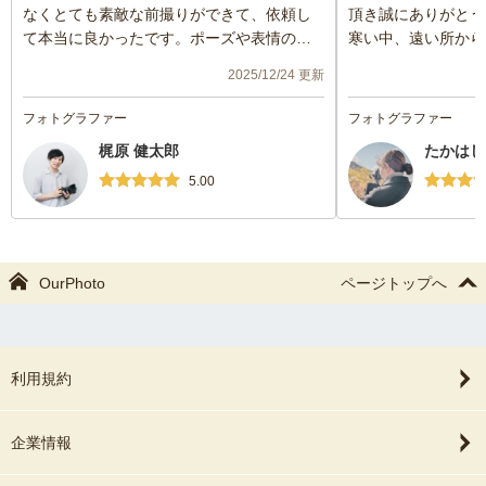
なくとても素敵な前撮りができて、依頼し
頂き誠にありがとう
て本当に良かったです。ポーズや表情の指
寒い中、遠い所から
示だけでなく天候に合わせて場所なども提
致します。
2025/12/24 更新
案してくださりました。また機会があれば
また是非撮影お願い
ぜひお願いしたいです。
フォトグラファー
フォトグラファー
梶原 健太郎
たかはし
5.00
OurPhoto
ページトップへ
利用規約
企業情報