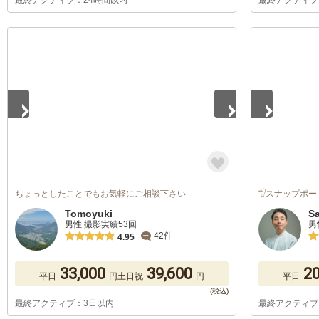
最終アクティブ：24時間以内
最終アクティブ
1
/
5
1
/
5
ちょっとしたことでもお気軽にご相談下さい
𓅿スナップポー
Tomoyuki
S
男性 撮影実績53回
男
42件
4.95
33,000
39,600
20
平日
円
土日祝
円
平日
最終アクティブ：3日以内
最終アクティブ