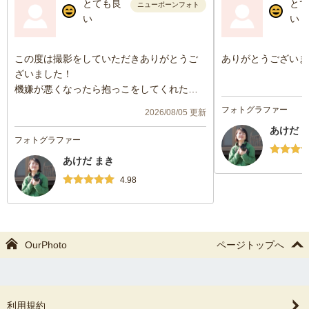
とても良
とて
ニューボーンフォト
い
い
この度は撮影をしていただきありがとうご
ありがとうございま
ざいました！
機嫌が悪くなったら抱っこをしてくれた
り、上の子にも優しく接してくださりいい
フォトグラファー
2026/08/05 更新
写真がとれました！！
あけだ 
撮影の小物もたくさん用意していただきま
フォトグラファー
した⭐️
あけだ まき
また機会があればお願いしたいです！
4.98
OurPhoto
ページトップへ
利用規約