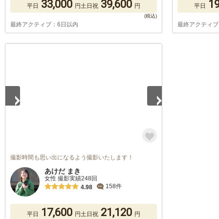
33,000
39,600
19
平日
円
土日祝
円
平日
最終アクティブ：6日以内
最終アクティブ
1
/
5
撮影時間も思い出になるよう撮影いたします！
あけだ まき
女性 撮影実績248回
158件
4.98
17,600
21,120
平日
円
土日祝
円