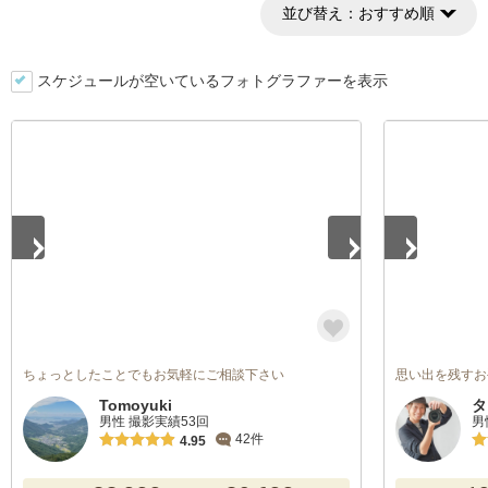
並び替え：
おすすめ順
スケジュールが空いているフォトグラファーを表示
1
/
4
1
/
5
ちょっとしたことでもお気軽にご相談下さい
思い出を残すお
Tomoyuki
タ
男性 撮影実績53回
男
42件
4.95