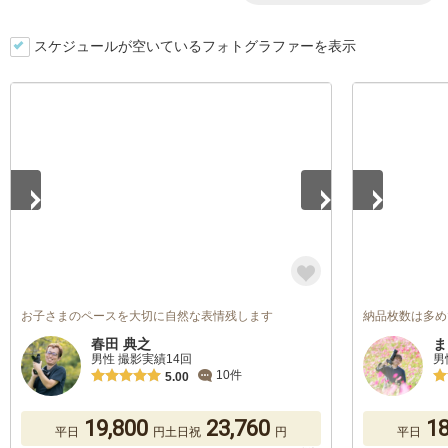
スケジュールが空いているフォトグラファーを表示
1
/
5
1
/
5
お子さまのペースを大切に自然な表情残します
納品枚数は多め
春田 典之
ま
男性 撮影実績14回
男
10件
5.00
19,800
23,760
18
平日
円
土日祝
円
平日