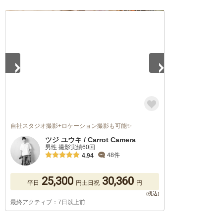
1
/
5
自社スタジオ撮影+ロケーション撮影も可能✨
ツジ ユウキ / Carrot Camera
男性 撮影実績60回
48件
4.94
25,300
30,360
平日
円
土日祝
円
最終アクティブ：7日以上前