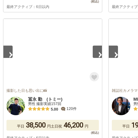
最終アクティブ：6日以内
最終アクティブ
1
/
5
1
/
5
撮影した日も思い出に📸
雑誌社カメラマ
冨永 勤 (トミー)
M
男性 撮影実績157回
男
120件
5.00
38,500
46,200
19
平日
円
土日祝
円
平日