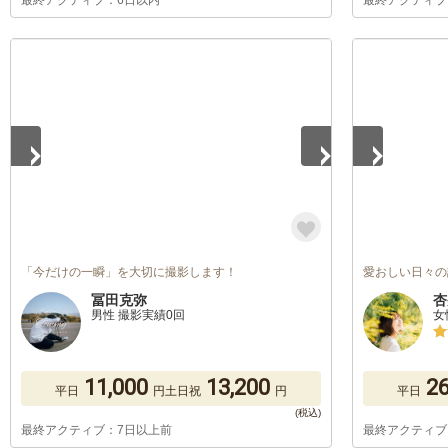
最終アクティブ：6日以内
最終アクティブ
1
/
5
1
/
5
「今だけの一瞬」を大切に撮影します！
愛おしい日々の
冨田克弥
杏
男性 撮影実績0回
女
11,000
13,200
26
平日
円
土日祝
円
平日
最終アクティブ：7日以上前
最終アクティブ