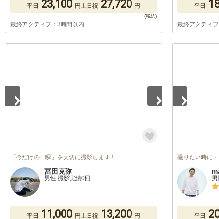
23,100
27,720
18
平日
円
土日祝
円
平日
最終アクティブ：3時間以内
最終アクティブ
1
/
5
1
/
5
「今だけの一瞬」を大切に撮影します！
撮りたい時に・
冨田克弥
m
男性 撮影実績0回
男
11,000
13,200
20
平日
円
土日祝
円
平日