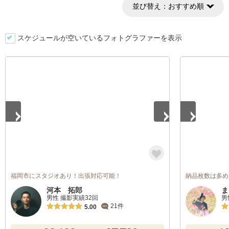
並び替え：
おすすめ順
スケジュールが空いているフォトグラファーを表示
1
/
5
1
/
5
福岡市にスタジオあり！出張対応可能！
納品枚数は多め
河本 拓郎
ま
男性 撮影実績32回
男
21件
5.00