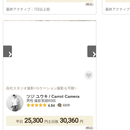
最終アクティブ：7日以上前
最終アクティブ
1
/
5
自社スタジオ撮影+ロケーション撮影も可能✨
ツジ ユウキ / Carrot Camera
男性 撮影実績60回
48件
4.94
25,300
30,360
平日
円
土日祝
円