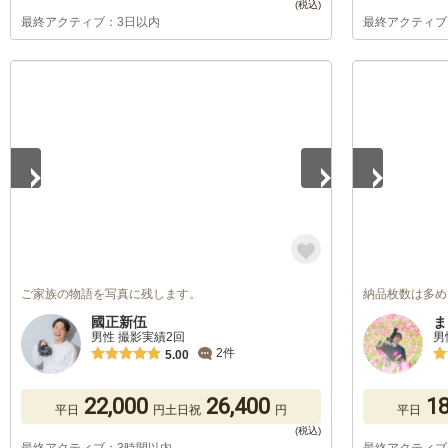
最終アクティブ：3日以内
最終アクティブ
1
/
5
1
/
5
ご家族の物語を写真に残します。
納品枚数は多め
國正新伍
ま
男性 撮影実績2回
男
2件
5.00
22,000
26,400
18
平日
円
土日祝
円
平日