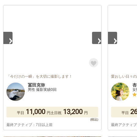
1
/
5
1
/
5
「今だけの一瞬」を大切に撮影します！
愛おしい日々の
冨田克弥
杏
男性 撮影実績0回
女
11,000
13,200
26
平日
円
土日祝
円
平日
最終アクティブ：7日以上前
最終アクティブ