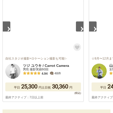
1
/
5
1
/
5
自社スタジオ撮影+ロケーション撮影も可能✨
☆9月〜12月
ツジ ユウキ / Carrot Camera
山
男性 撮影実績60回
女
48件
4.94
25,300
30,360
24
平日
円
土日祝
円
平日
最終アクティブ：7日以上前
最終アクティブ