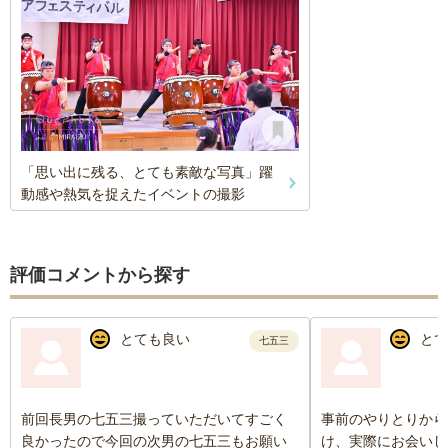
「思い出に残る、とても素敵な写真」躍
動感や熱気を捉えたイベントの撮影
評価コメントから探す
とても良い
とて
七五三
前回長男の七五三撮っていただいてすごく
事前のやりとりから
良かったので今回の次男の七五三もお願い
け、実際にお会いし