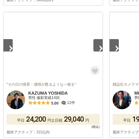
最終アクティブ：3時間以内
最終アクティブ
1
/
5
1
/
5
"その日の情景・感情が甦るような一枚を"
雑誌社カメラマ
KAZUMA YOSHIDA
M
男性 撮影実績14回
男
12件
5.00
24,200
29,040
19
平日
円
土日祝
円
平日
最終アクティブ：3日以内
最終アクティブ