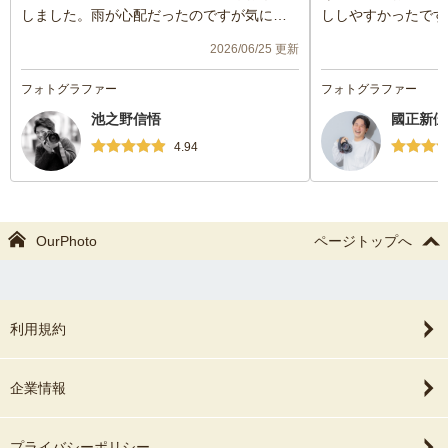
しました。雨が心配だったのですが気にな
ししやすかったです
らない素敵な写真をたくさん撮っていただ
てくださり素敵な写
2026/06/25 更新
きました。わがままも聞いていただいてあ
良かったと思いまし
りがとうございます。次回も機会がありま
ぜひお願いしたいで
フォトグラファー
フォトグラファー
したらお願いしたいです。
池之野信悟
國正新伍
4.94
OurPhoto
ページトップへ
利用規約
企業情報
プライバシーポリシー