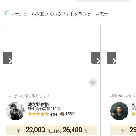
スケジュールが空いているフォトグラファーを表示
1
/
5
1
/
5
いっぱいお撮り致します！
福岡市にスタジ
池之野信悟
河
男性 撮影実績211回
男
155件
4.94
22,000
26,400
23
平日
円
土日祝
円
平日