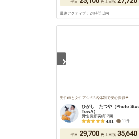
23,100
27,720
平日
円
土日祝
最終アクティブ：24時間以内
1
/
5
男性📸と女性アシの2名体制で安心撮影❤
ひがし たつや（Photo Stud
TowA）
男性 撮影実績12回
11件
4.91
29,700
35,640
平日
円
土日祝