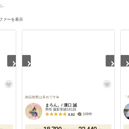
た。
ファーを表示
1
/
5
1
/
納品枚数は多めです💫
「
まろん。/ 溝口 誠
男性 撮影実績161回
109件
4.92