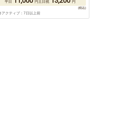
11,000
13,200
平日
円
土日祝
円
終アクティブ：7日以上前