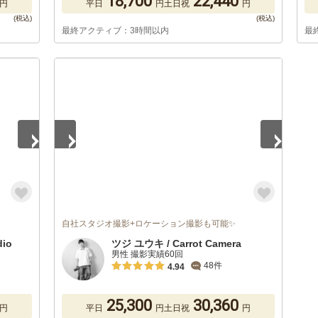
18,700
22,440
円
平日
円
土日祝
円
最終アクティブ：3時間以内
最
1
/
5
自社スタジオ撮影+ロケーション撮影も可能✨
io
ツジ ユウキ / Carrot Camera
男性 撮影実績60回
48件
4.94
25,300
30,360
円
平日
円
土日祝
円