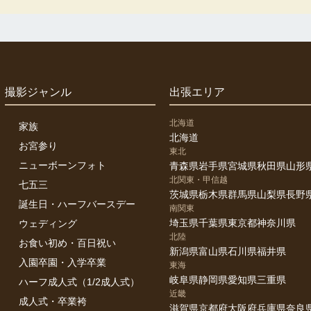
撮影ジャンル
出張エリア
北海道
家族
北海道
お宮参り
東北
ニューボーンフォト
青森県
岩手県
宮城県
秋田県
山形
北関東・甲信越
七五三
茨城県
栃木県
群馬県
山梨県
長野
誕生日・ハーフバースデー
南関東
埼玉県
千葉県
東京都
神奈川県
ウェディング
北陸
お食い初め・百日祝い
新潟県
富山県
石川県
福井県
入園卒園・入学卒業
東海
岐阜県
静岡県
愛知県
三重県
ハーフ成人式（1/2成人式）
近畿
成人式・卒業袴
滋賀県
京都府
大阪府
兵庫県
奈良