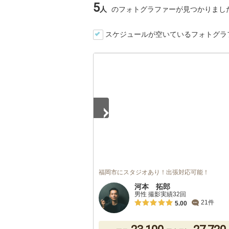
5
人
のフォトグラファーが見つかりまし
スケジュールが空いているフォトグラ
1
/
5
福岡市にスタジオあり！出張対応可能！
河本 拓郎
男性 撮影実績32回
21件
5.00