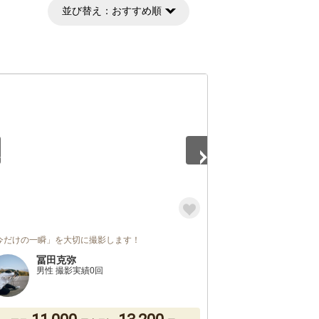
並び替え：
おすすめ順
5
今だけの一瞬」を大切に撮影します！
冨田克弥
男性 撮影実績0回