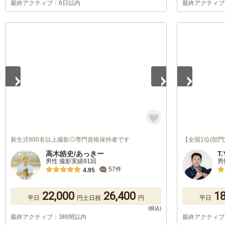
最終アクティブ：6日以内
最終アクティブ
1
/
5
1
/
5
新生児800名以上撮影◎専門資格保持者です
【全国1位(部門
高木皓史/あっきー
T
男性 撮影実績91回
男
57件
4.95
22,000
26,400
18
平日
円
土日祝
円
平日
最終アクティブ：3時間以内
最終アクティブ