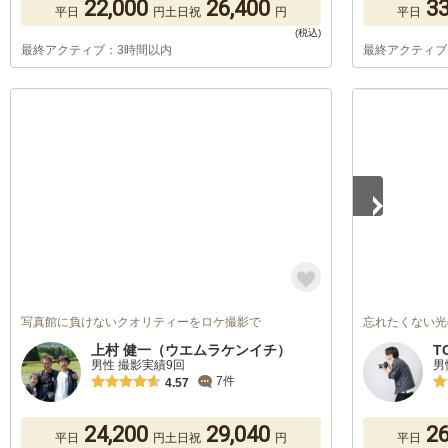
22,000
26,400
33
平日
円
土日祝
円
平日
最終アクティブ：3時間以内
最終アクティブ
1
/
3
写真館に負けないクオリティーをロケ撮影で
忘れたくない光
上村 健一（ウエムラケンイチ）
T
男性 撮影実績9回
男
7件
4.57
24,200
29,040
26
平日
円
土日祝
円
平日