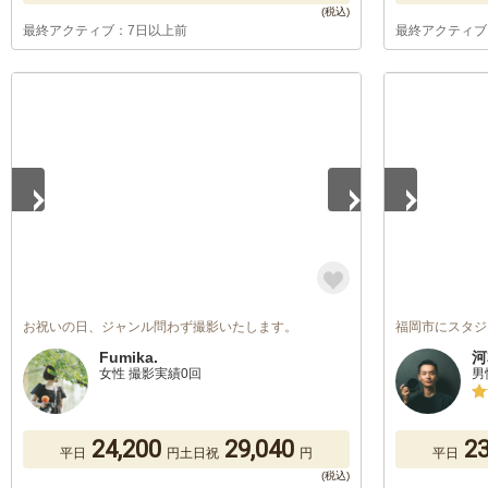
最終アクティブ：7日以上前
最終アクティブ
1
/
5
1
/
5
お祝いの日、ジャンル問わず撮影いたします。
福岡市にスタジ
Fumika.
河
女性 撮影実績0回
男
24,200
29,040
23
平日
円
土日祝
円
平日