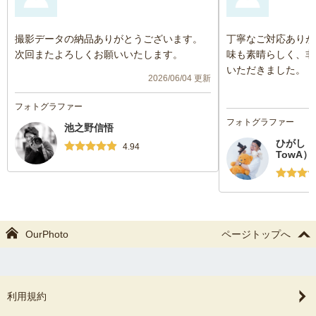
撮影データの納品ありがとうございます。
丁寧なご対応ありが
次回またよろしくお願いいたします。
味も素晴らしく、非
いただきました。
2026/06/04 更新
フォトグラファー
フォトグラファー
池之野信悟
ひがし た
4.94
TowA）
OurPhoto
ページトップへ
利用規約