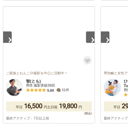
1
/
5
1
/
5
ご家族とわんこ🐶撮影を中心に活動中！
男性📸と女性
智(とも)
ひ
男性 撮影実績38回
T
男
31件
5.00
16,500
19,800
29
平日
円
土日祝
円
平日
最終アクティブ：7日以上前
最終アクティブ