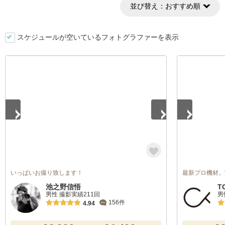
並び替え：
おすすめ順
スケジュールが空いているフォトグラファーを表示
1
/
2
1
/
5
いっぱいお撮り致します！
最新プロ機材。
池之野信悟
T
男性 撮影実績211回
男
156件
4.94