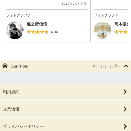
2026/06/07 更新
フォトグラファー
フォトグラファー
池之野信悟
高木皓史
4.94
OurPhoto
ページトップへ
利用規約
企業情報
プライバシーポリシー