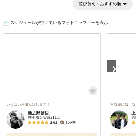
並び替え：
おすすめ順
スケジュールが空いているフォトグラファーを表示
1
/
5
いっぱいお撮り致します！
写真館に負けな
池之野信悟
上
男性 撮影実績211回
男
156件
4.94