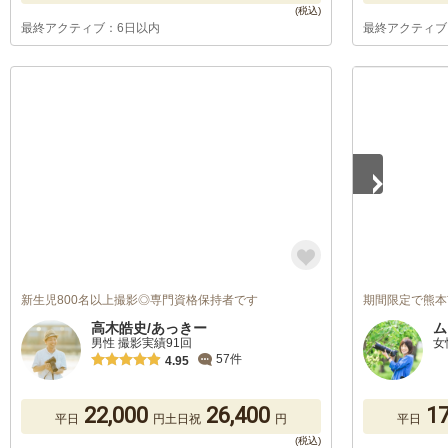
最終アクティブ：6日以内
最終アクティブ
1
/
5
新生児800名以上撮影◎専門資格保持者です
期間限定で熊本
高木皓史/あっきー
ム
男性 撮影実績91回
女
57件
4.95
22,000
26,400
17
平日
円
土日祝
円
平日