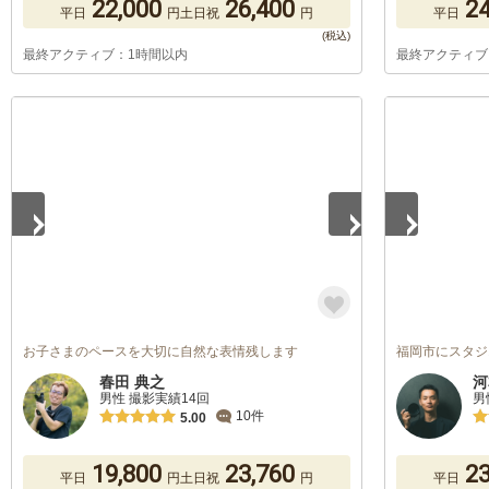
22,000
26,400
24
平日
円
土日祝
円
平日
最終アクティブ：1時間以内
最終アクティブ
1
/
5
1
/
4
お子さまのペースを大切に自然な表情残します
福岡市にスタジ
春田 典之
河
男性 撮影実績14回
男
10件
5.00
19,800
23,760
23
平日
円
土日祝
円
平日