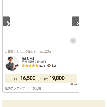
1
/
5
ご家族とわんこ🐶撮影を中心に活動中！
智(とも)
男性 撮影実績38回
31件
5.00
16,500
19,800
平日
円
土日祝
円
最終アクティブ：7日以上前