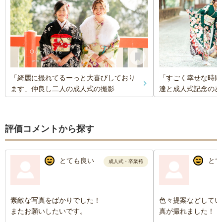
「綺麗に撮れてるーっと大喜びしており
「すごく幸せな時間
ます」仲良し二人の成人式の撮影
達と成人式記念の友
評価コメントから探す
とても良い
とて
成人式・卒業袴
素敵な写真をばかりでした！
色々提案などしてい
またお願いしたいです。
真が撮れました！