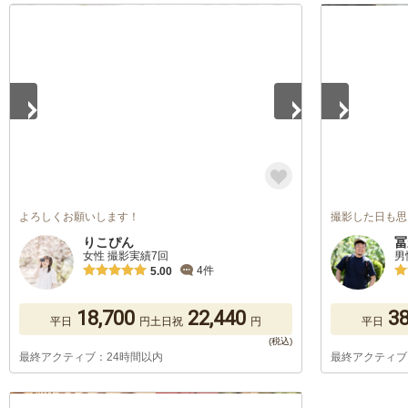
1
/
5
1
/
5
よろしくお願いします！
撮影した日も思
りこぴん
冨
女性 撮影実績7回
男
4件
5.00
18,700
22,440
38
平日
円
土日祝
円
平日
最終アクティブ：24時間以内
最終アクティブ