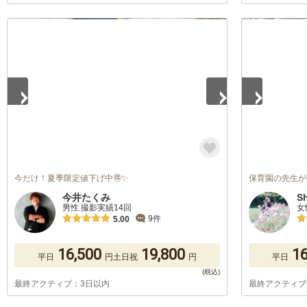
1
/
5
1
/
2
今だけ！夏季限定値下げ中🉐✨
保育園の先生が
今井たくみ
Sh
男性 撮影実績14回
女
9件
5.00
16,500
19,800
16
平日
円
土日祝
円
平日
最終アクティブ：3日以内
最終アクティブ