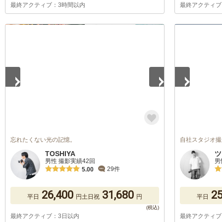
最終アクティブ：3時間以内
最終アクティブ
1
/
5
1
/
3
忘れたくない光の記憶。
自社スタジオ撮
TOSHIYA
ツ
男性 撮影実績42回
男
29件
5.00
26,400
31,680
25
平日
円
土日祝
円
平日
最終アクティブ：3日以内
最終アクティブ