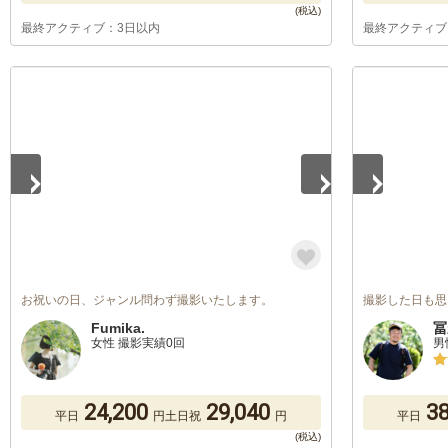
最終アクティブ：3日以内
最終アクティブ
1
/
5
1
/
5
お祝いの日、ジャンル問わず撮影いたします。
撮影した日も思
Fumika.
冨
女性 撮影実績0回
男
24,200
29,040
38
平日
円
土日祝
円
平日