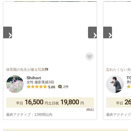
1
/
5
1
/
5
保育園の先生が撮る写真📷
忘れたくない光
Shihori
T
女性 撮影実績3回
男
2件
5.00
16,500
19,800
26
平日
円
土日祝
円
平日
最終アクティブ：12時間以内
最終アクティブ