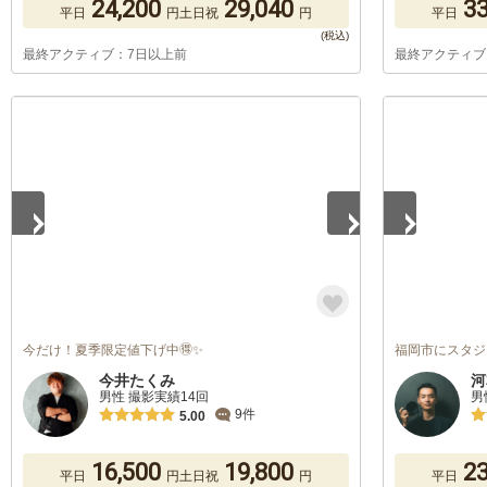
24,200
29,040
33
平日
円
土日祝
円
平日
最終アクティブ：7日以上前
最終アクティブ
1
/
5
1
/
5
今だけ！夏季限定値下げ中🉐✨
福岡市にスタジ
今井たくみ
河
男性 撮影実績14回
男
9件
5.00
16,500
19,800
23
平日
円
土日祝
円
平日