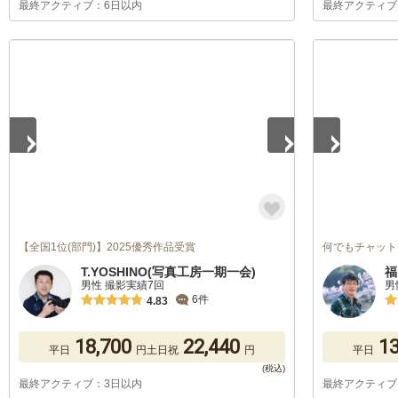
最終アクティブ：6日以内
最終アクティブ
1
/
5
1
/
5
【全国1位(部門)】2025優秀作品受賞
何でもチャット
T.YOSHINO(写真工房一期一会)
福
男性 撮影実績7回
男
6件
4.83
18,700
22,440
13
平日
円
土日祝
円
平日
最終アクティブ：3日以内
最終アクティブ