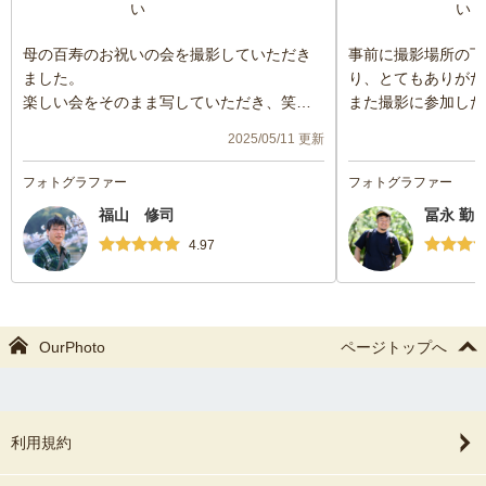
い
い
母の百寿のお祝いの会を撮影していただき
事前に撮影場所の下
ました。
り、とてもありがた
楽しい会をそのまま写していただき、笑顔
また撮影に参加した
の写真が素敵でした。
ろいろとお願いした
2025/05/11 更新
面倒だったと思うの
ていただき、全員の
フォトグラファー
フォトグラファー
いただき、楽しく撮
福山 修司
冨永 勤 
とができました。
4.97
またご縁がありまし
す。お世話になりま
いました。
OurPhoto
ページトップへ
利用規約