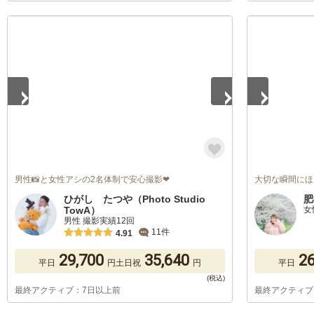
1
/
5
1
/
5
男性📸と女性アシの2名体制で安心撮影❤
大切な瞬間にほ
ひがし たつや（Photo Studio
肥
TowA）
女
男性 撮影実績12回
11件
4.91
29,700
35,640
26
平日
円
土日祝
円
平日
最終アクティブ：7日以上前
最終アクティブ