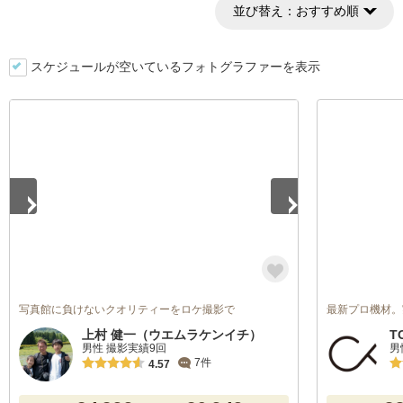
並び替え：
おすすめ順
スケジュールが空いているフォトグラファーを表示
1
/
3
写真館に負けないクオリティーをロケ撮影で
最新プロ機材。
上村 健一（ウエムラケンイチ）
T
男性 撮影実績9回
男
7件
4.57