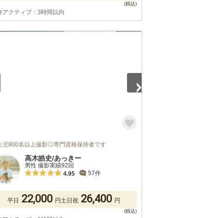
終アクティブ：3時間以内
5
生児800名以上撮影◎専門資格保持者です
高木皓史/あっきー
男性 撮影実績92回
57件
4.95
22,000
26,400
平日
円
土日祝
円