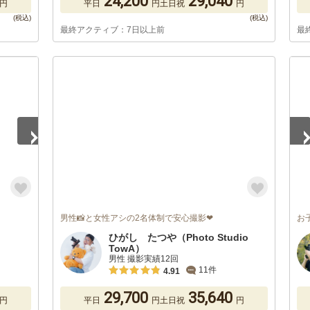
24,200
29,040
円
平日
円
土日祝
円
最終アクティブ：7日以上前
最
1
/
男性📸と女性アシの2名体制で安心撮影❤
お
ひがし たつや（Photo Studio
TowA）
男性 撮影実績12回
11件
4.91
29,700
35,640
円
平日
円
土日祝
円