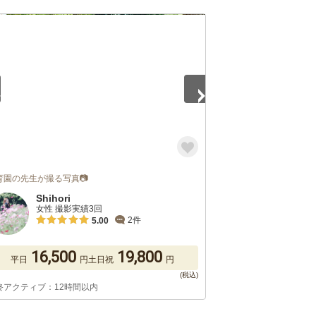
5
育園の先生が撮る写真📷
Shihori
女性 撮影実績3回
2件
5.00
16,500
19,800
平日
円
土日祝
円
終アクティブ：12時間以内