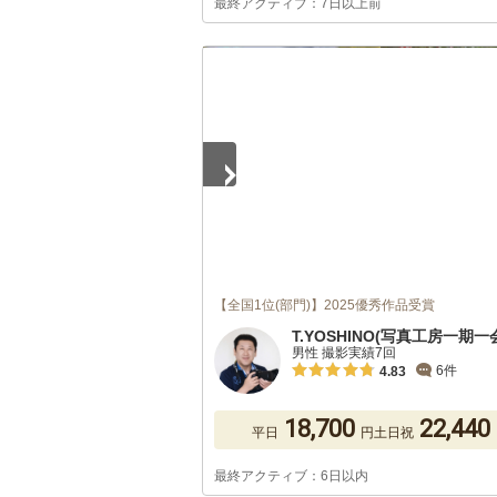
最終アクティブ：7日以上前
1
/
5
【全国1位(部門)】2025優秀作品受賞
T.YOSHINO(写真工房一期一
男性 撮影実績7回
6件
4.83
18,700
22,440
平日
円
土日祝
最終アクティブ：6日以内