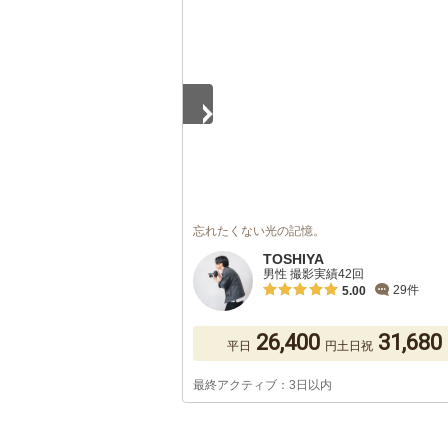
1
/
5
忘れたくない光の記憶。
TOSHIYA
男性 撮影実績42回
29件
5.00
26,400
31,680
平日
円
土日祝
最終アクティブ：3日以内