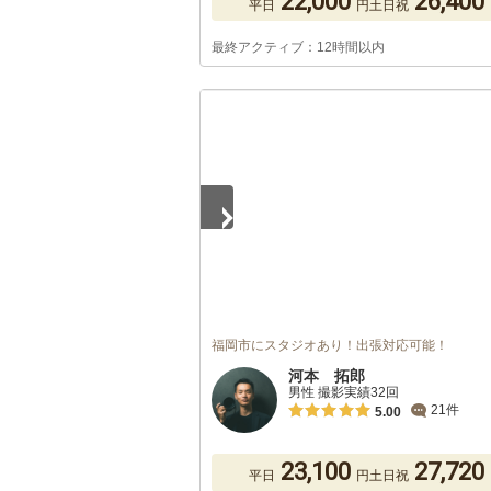
22,000
26,400
平日
円
土日祝
最終アクティブ：12時間以内
1
/
5
福岡市にスタジオあり！出張対応可能！
河本 拓郎
男性 撮影実績32回
21件
5.00
23,100
27,720
平日
円
土日祝