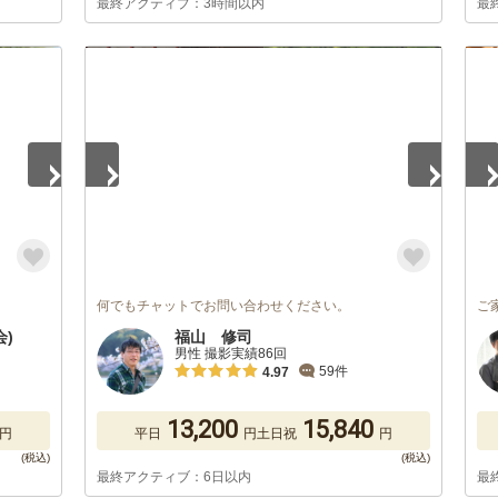
最終アクティブ：3時間以内
最
1
/
5
1
/
何でもチャットでお問い合わせください。
ご
会)
福山 修司
男性 撮影実績86回
59件
4.97
13,200
15,840
円
平日
円
土日祝
円
最終アクティブ：6日以内
最