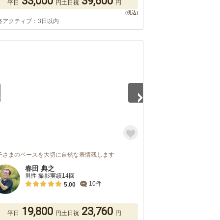
33,000
39,600
平日
円
土日祝
円
終アクティブ：3日以内
5
子さまのペースを大切に自然な表情残します
春田 典之
男性 撮影実績14回
10件
5.00
19,800
23,760
平日
円
土日祝
円