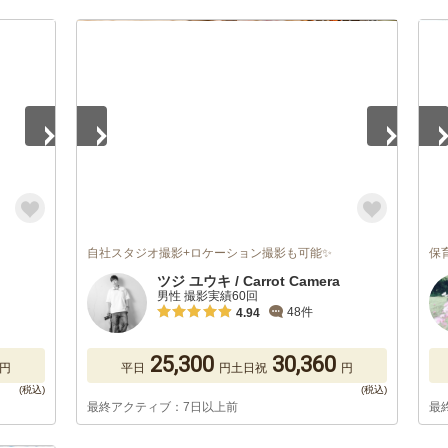
1
/
5
1
/
自社スタジオ撮影+ロケーション撮影も可能✨
保
ツジ ユウキ / Carrot Camera
男性 撮影実績60回
48件
4.94
25,300
30,360
円
平日
円
土日祝
円
最終アクティブ：7日以上前
最