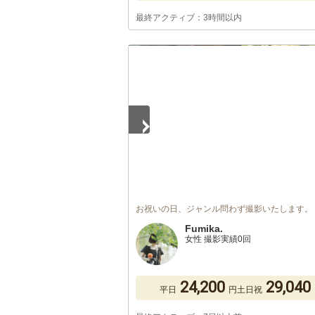
最終アクティブ：3時間以内
1
/
5
お祝いの日、ジャンル問わず撮影いたします。
Fumika.
女性 撮影実績0回
24,200
29,040
平日
円
土日祝