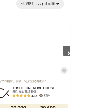
並び替え：
おすすめ順
2
新プロ機材。実績。"心に残る感動✨"
TOSHI | CREATIVE HOUSE
男性 撮影実績30回
22件
4.82