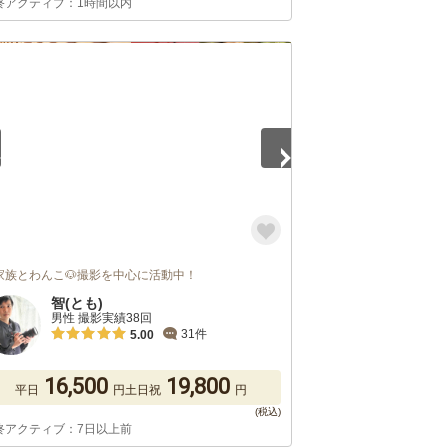
終アクティブ：1時間以内
5
家族とわんこ🐶撮影を中心に活動中！
智(とも)
男性 撮影実績38回
31件
5.00
16,500
19,800
平日
円
土日祝
円
終アクティブ：7日以上前