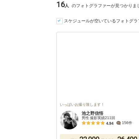
16
人
のフォトグラファーが見つかりま
スケジュールが空いているフォトグラ
いっぱいお撮り致します！
池之野信悟
男性 撮影実績211回
156件
4.94