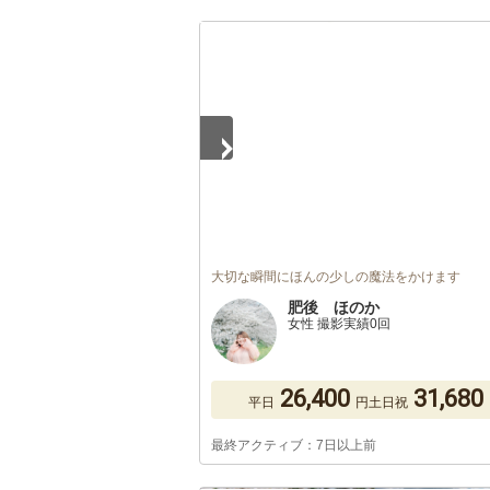
1
/
5
大切な瞬間にほんの少しの魔法をかけます
肥後 ほのか
女性 撮影実績0回
26,400
31,680
平日
円
土日祝
最終アクティブ：7日以上前