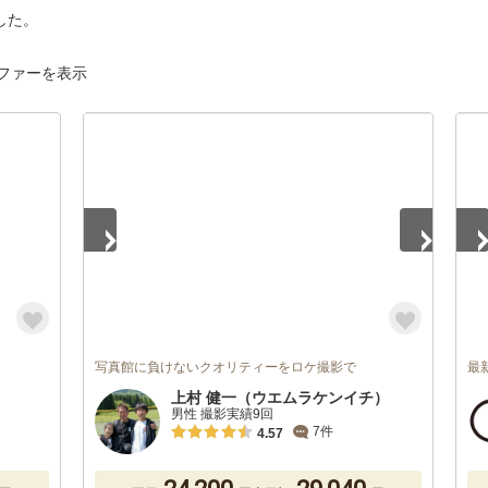
した。
ファーを表示
1
/
4
1
/
写真館に負けないクオリティーをロケ撮影で
最
上村 健一（ウエムラケンイチ）
男性 撮影実績9回
7件
4.57