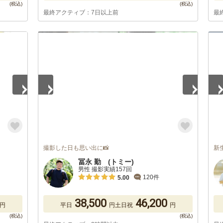
最終アクティブ：7日以上前
最
1
/
5
1
/
撮影した日も思い出に📸
新
冨永 勤 (トミー)
男性 撮影実績157回
120件
5.00
38,500
46,200
円
平日
円
土日祝
円