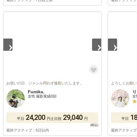
最終アクティブ：7日以上前
最終アクティブ
1
/
5
1
/
5
お祝いの日、ジャンル問わず撮影いたします。
よろしくお願い
Fumika.
り
女性 撮影実績0回
女
24,200
29,040
18
平日
円
土日祝
円
平日
最終アクティブ：6日以内
最終アクティブ