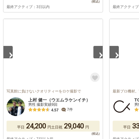
最終アクティブ：3日以内
最終アクティブ
1
/
5
1
/
5
写真館に負けないクオリティーをロケ撮影で
最新プロ機材。
上村 健一（ウエムラケンイチ）
T
男性 撮影実績9回
男
7件
4.57
24,200
29,040
33
平日
円
土日祝
円
平日