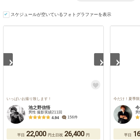
スケジュールが空いているフォトグラファーを表示
1
/
5
1
/
5
いっぱいお撮り致します！
今だけ！夏季限
池之野信悟
今
男性 撮影実績211回
男
156件
4.94
22,000
26,400
16
平日
円
土日祝
円
平日