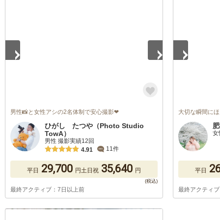
1
/
5
1
/
5
男性📸と女性アシの2名体制で安心撮影❤
大切な瞬間にほ
ひがし たつや（Photo Studio
肥
TowA）
女
男性 撮影実績12回
11件
4.91
29,700
35,640
26
平日
円
土日祝
円
平日
最終アクティブ：7日以上前
最終アクティブ
1
/
5