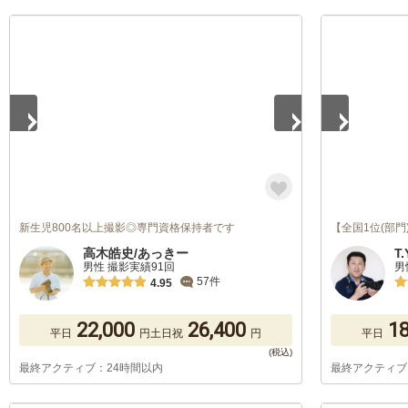
1
/
5
1
/
5
新生児800名以上撮影◎専門資格保持者です
【全国1位(部門
高木皓史/あっきー
T
男性 撮影実績91回
男
57件
4.95
22,000
26,400
18
平日
円
土日祝
円
平日
最終アクティブ：24時間以内
最終アクティブ