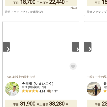
18,700
22,440
15
平日
円
土日祝
円
平日
最終アクティブ：24時間以内
最終アクティブ
1
/
5
1
/
5
1,000名以上の撮影実績
一瞬を一生の思
今井剛（いまいごう）
井
男性 撮影実績87回
男
67件
4.94
31,900
38,280
23
平日
円
土日祝
円
平日