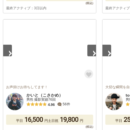
最終アクティブ：3日以内
最終アクティブ
1
/
5
1
/
5
お声掛けお待ちしてます！
大切な瞬間を自
かいと（こさかめ）
t
男性 撮影実績76回
男
56件
4.96
16,500
19,800
25
平日
円
土日祝
円
平日