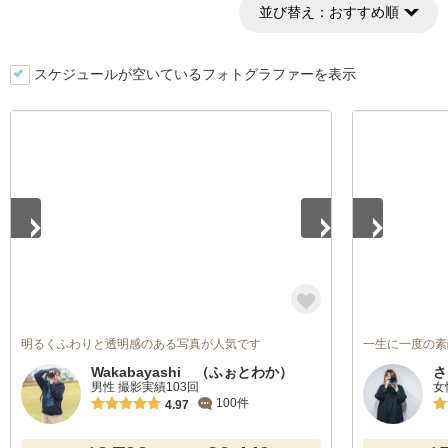
並び替え：
おすすめ順
スケジュールが空いているフォトグラファーを表示
1
/
3
1
/
4
明るくふわりと透明感のある写真が人気です
一生に一度の素
Wakabayashi （ふぉとわか）
さ
男性 撮影実績103回
女
100件
4.97