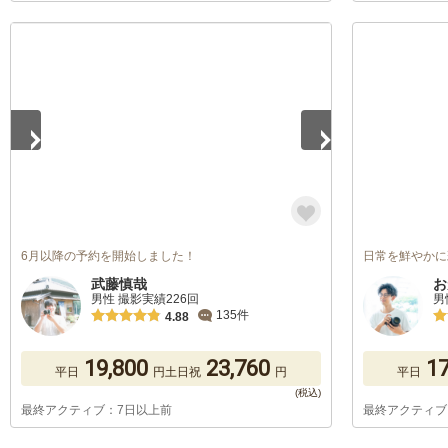
1
/
5
6月以降の予約を開始しました！
日常を鮮やかに
武藤慎哉
お
男性 撮影実績226回
男
135件
4.88
19,800
23,760
17
平日
円
土日祝
円
平日
最終アクティブ：7日以上前
最終アクティブ