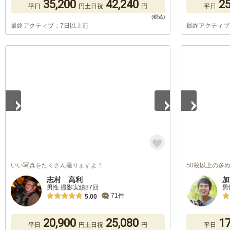
35,200
42,240
25
平日
円
土日祝
円
平日
最終アクティブ：7日以上前
最終アクティブ
1
/
5
1
/
5
いい写真をたくさん撮りますよ！
50枚以上の多
志村 高利
加
男性 撮影実績87回
男
71件
5.00
20,900
25,080
17
平日
円
土日祝
円
平日