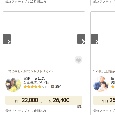
最終アクティブ：12時間以内
最終アクティブ
1
/
5
1
/
5
日常の幸せな瞬間をキリトリます♪
150枚以上納品
尾形 まゆみ
田
女性 撮影実績36回
男
28件
5.00
22,000
26,400
25
平日
円
土日祝
円
平日
最終アクティブ：12時間以内
最終アクティブ