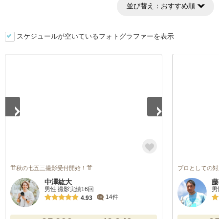
並び替え：
おすすめ順
スケジュールが空いているフォトグラファーを表示
1
/
5
👘秋の七五三撮影受付開始！👘
プロとしての対
中澤紘大
藤
男性 撮影実績16回
男
14件
4.93