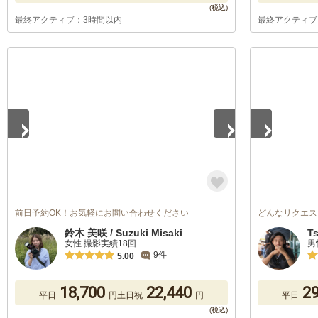
最終アクティブ：3時間以内
最終アクティブ
1
/
5
1
/
5
前日予約OK！お気軽にお問い合わせください
どんなリクエス
鈴木 美咲 / Suzuki Misaki
T
女性 撮影実績18回
男
9件
5.00
18,700
22,440
29
平日
円
土日祝
円
平日