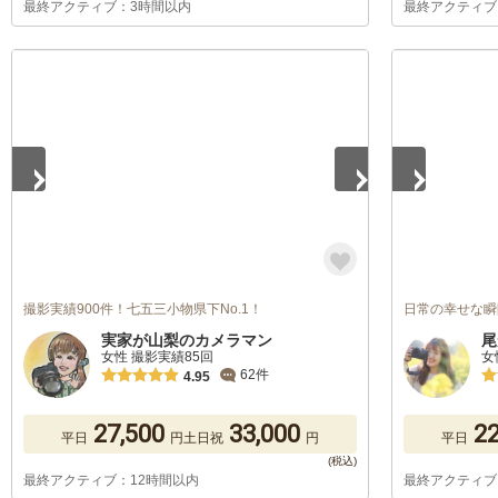
最終アクティブ：3時間以内
最終アクティブ
1
/
5
1
/
5
撮影実績900件！七五三小物県下No.1！
日常の幸せな瞬
実家が山梨のカメラマン
尾
女性 撮影実績85回
女
62件
4.95
27,500
33,000
22
平日
円
土日祝
円
平日
最終アクティブ：12時間以内
最終アクティブ