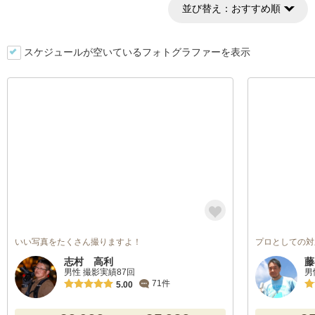
並び替え：
おすすめ順
スケジュールが空いているフォトグラファーを表示
いい写真をたくさん撮りますよ！
プロとしての対
志村 高利
藤
男性 撮影実績87回
男
71件
5.00