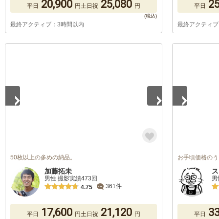
20,900
25,080
25
平日
円
土日祝
円
平日
最終アクティブ：3時間以内
最終アクティブ
1
/
5
1
/
5
50枚以上の多めの納品。
お手頃価格のう
加藤拓未
ス
男性 撮影実績473回
男
361件
4.75
17,600
21,120
33
平日
円
土日祝
円
平日