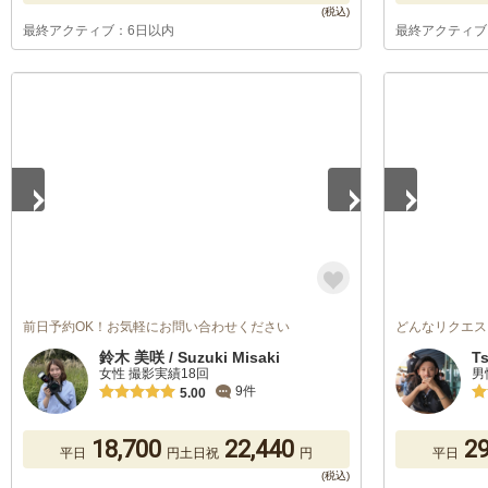
最終アクティブ：6日以内
最終アクティブ
1
/
5
1
/
5
前日予約OK！お気軽にお問い合わせください
どんなリクエス
鈴木 美咲 / Suzuki Misaki
T
女性 撮影実績18回
男
9件
5.00
18,700
22,440
29
平日
円
土日祝
円
平日