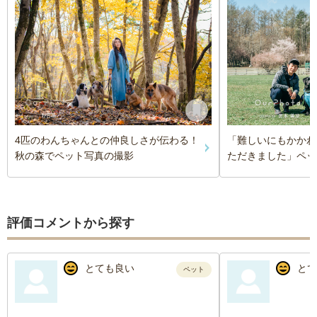
4匹のわんちゃんとの仲良しさが伝わる！
「難しいにもかかわ
秋の森でペット写真の撮影
ただきました」ペッ
評価コメントから探す
とても良い
とて
ペット