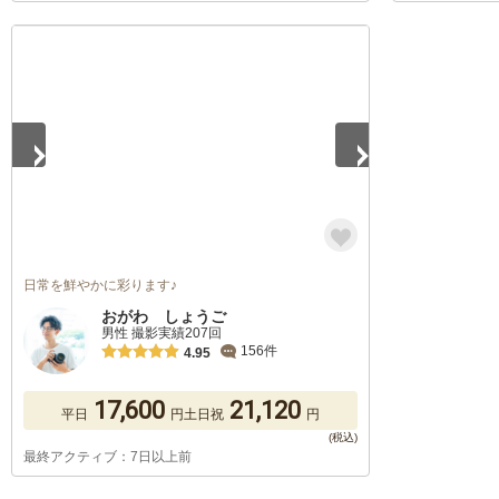
1
/
5
日常を鮮やかに彩ります♪
おがわ しょうご
男性 撮影実績207回
156件
4.95
17,600
21,120
平日
円
土日祝
円
最終アクティブ：7日以上前