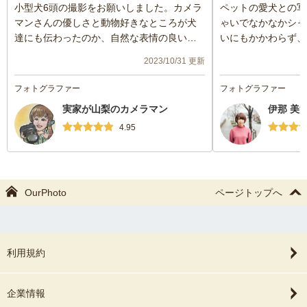
小型犬6頭の撮影をお願いしました。カメラ
ペットの愛犬との写
マンさんの優しさと動物好きなところが犬
ゃいでなかなかシャ
達にも伝わったのか、自然な表情の良い写
いにもかかわらず、
真を撮って頂きました。ありがとございま
ただきました！
2023/10/31 更新
した。
フォトグラファー
フォトグラファー
実家が山梨のカメラマン
伊那 美
4.95
OurPhoto
ページトップへ
利用規約
企業情報