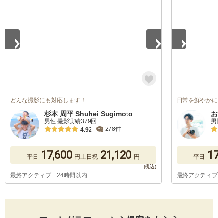
どんな撮影にも対応します！
日常を鮮やかに
杉本 周平 Shuhei Sugimoto
お
男性 撮影実績379回
男
278件
4.92
17,600
21,120
17
平日
円
土日祝
円
平日
最終アクティブ：24時間以内
最終アクティブ