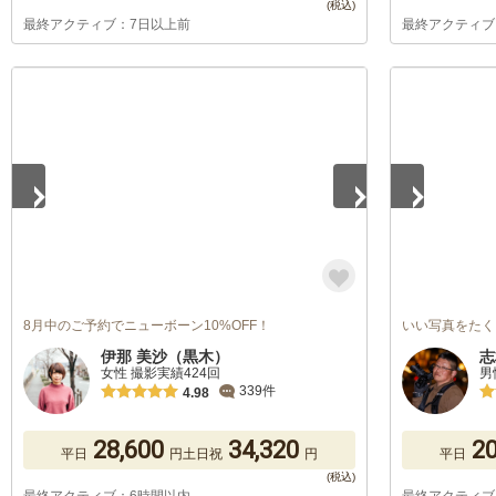
最終アクティブ：7日以上前
最終アクティブ
1
/
5
1
/
5
8月中のご予約でニューボーン10%OFF！
いい写真をたく
伊那 美沙（黒木）
志
女性 撮影実績424回
男
339件
4.98
28,600
34,320
20
平日
円
土日祝
円
平日