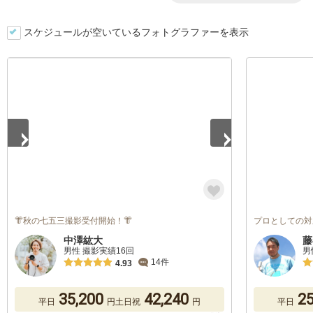
スケジュールが空いているフォトグラファーを表示
1
/
5
👘秋の七五三撮影受付開始！👘
プロとしての対
中澤紘大
藤
男性 撮影実績16回
男
14件
4.93
35,200
42,240
25
平日
円
土日祝
円
平日