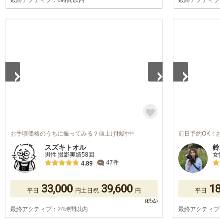
最終アクティブ：6時間以内
最終アクティブ
1
/
5
1
/
5
お手頃価格のうちに撮ってみる？値上げ検討中
前日予約OK！
スズキトオル
鈴
男性 撮影実績58回
女
47件
4.89
33,000
39,600
18
平日
円
土日祝
円
平日
最終アクティブ：24時間以内
最終アクティブ