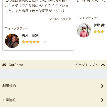
この度は突然のご依頼にもかかわらず快く
どうもありがとうご
お引き受け下さり誠にありがとうございま
した。また当日は色々な変更がございまし
たがご調整いただき感謝申し上げます。今
フォトグラファー
2025/01/09 更新
後ともよろしくお願いいたします。
伊那 美
フォトグラファー
志村 高利
5.00
OurPhoto
ページトップへ
利用規約
企業情報