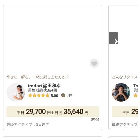
1
/
5
幸せな一瞬を、一緒に残しませんか？
どんなリクエス
irodori 諸田和幸
T
男性 撮影実績4回
男
3件
5.00
29,700
35,640
29
平日
円
土日祝
円
平日
最終アクティブ：3日以内
最終アクティブ