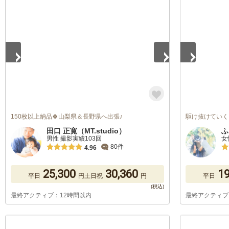
1
/
5
1
/
5
150枚以上納品🍀山梨県＆長野県へ出張♪
駆け抜けていく
田口 正寛（MT.studio）
ふ
男性 撮影実績103回
女
80件
4.96
25,300
30,360
19
平日
円
土日祝
円
平日
最終アクティブ：12時間以内
最終アクティブ
1
/
5
1
/
5