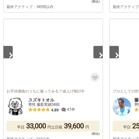
最終アクティブ：3時間以内
最終アクティブ
1
/
4
1
/
5
お手頃価格のうちに撮ってみる？値上げ検討中
プロとしての対
スズキトオル
藤
男性 撮影実績58回
男
47件
4.89
33,000
39,600
25
平日
円
土日祝
円
平日