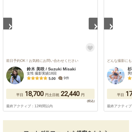
前日予約OK！お気軽にお問い合わせください
どんな撮影にも
鈴木 美咲 / Suzuki Misaki
杉
女性 撮影実績18回
男
9件
5.00
18,700
22,440
17
平日
円
土日祝
円
平日
最終アクティブ：12時間以内
最終アクティブ