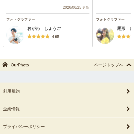
が嬉しかった様です。子供たちとの関わり
り、終始安心感があ
2026/06/25 更新
方も自然で下の子供も笑顔が多かった様に
自然な表情のまま、
思います。またお願いしたいです。
以上に美しく写って
フォトグラファー
フォトグラファー
たです。
おがわ しょうご
尾形 ま
良い記念になりまし
ました。
4.95
また親戚で集まると
たいと思っています
OurPhoto
ページトップへ
利用規約
企業情報
プライバシーポリシー