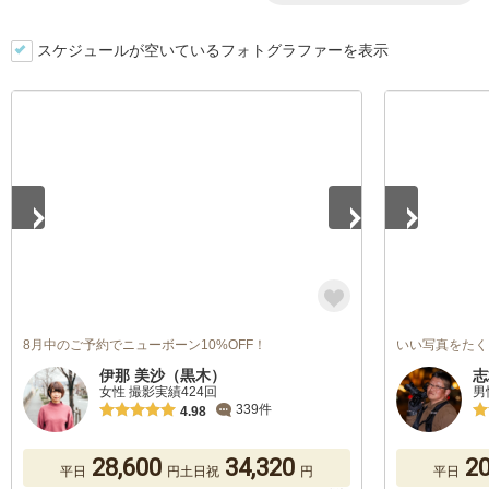
スケジュールが空いているフォトグラファーを表示
1
/
5
1
/
5
8月中のご予約でニューボーン10%OFF！
いい写真をたく
伊那 美沙（黒木）
志
女性 撮影実績424回
男
339件
4.98
28,600
34,320
20
平日
円
土日祝
円
平日