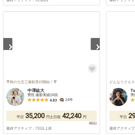
最終アクティブ：3日以内
最終アクティブ
1
/
5
👘秋の七五三撮影受付開始！👘
どんなリクエス
中澤紘大
T
男性 撮影実績16回
男
14件
4.93
35,200
42,240
29
平日
円
土日祝
円
平日
最終アクティブ：7日以上前
最終アクティブ