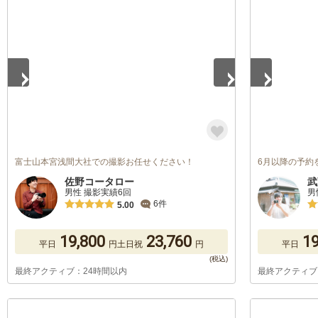
1
/
5
1
/
4
富士山本宮浅間大社での撮影お任せください！
6月以降の予約
佐野コータロー
武
男性 撮影実績6回
男
6件
5.00
19,800
23,760
19
平日
円
土日祝
円
平日
最終アクティブ：24時間以内
最終アクティブ
1
/
5
1
/
5