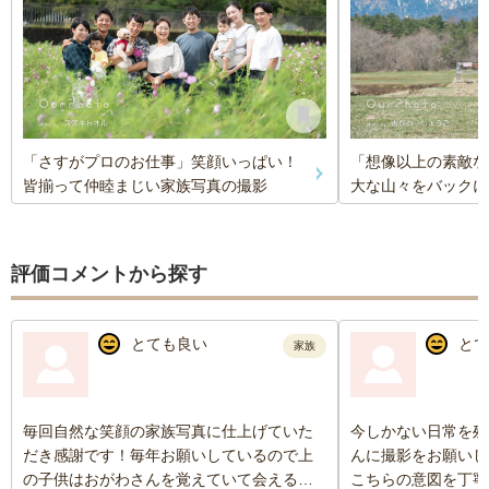
「さすがプロのお仕事」笑顔いっぱい！
「想像以上の素敵な
皆揃って仲睦まじい家族写真の撮影
大な山々をバックに
評価コメントから探す
とても良い
とて
家族
毎回自然な笑顔の家族写真に仕上げていた
今しかない日常を残
だき感謝です！毎年お願いしているので上
んに撮影をお願いし
の子供はおがわさんを覚えていて会えるの
こちらの意図を丁寧