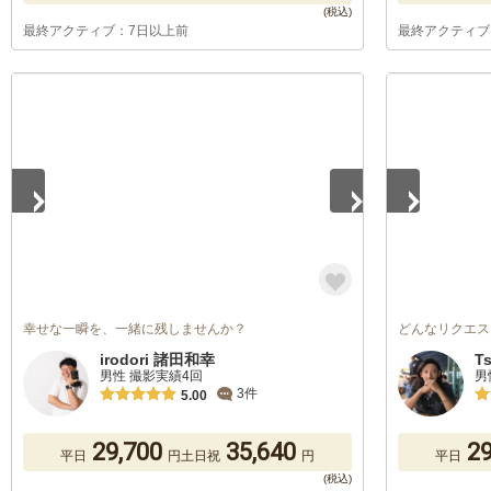
最終アクティブ：7日以上前
最終アクティブ
1
/
2
1
/
5
幸せな一瞬を、一緒に残しませんか？
どんなリクエス
irodori 諸田和幸
T
男性 撮影実績4回
男
3件
5.00
29,700
35,640
29
平日
円
土日祝
円
平日