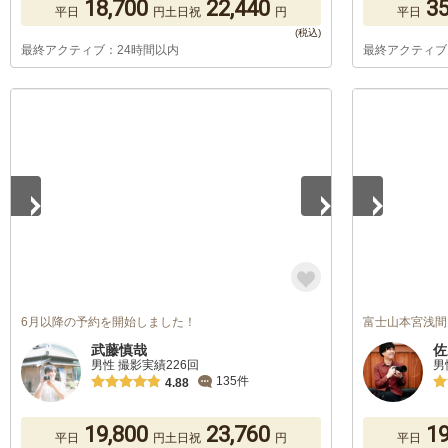
18,700
22,440
35
平日
円
土日祝
円
平日
最終アクティブ：24時間以内
最終アクティブ
1
/
5
1
/
5
6月以降の予約を開始しました！
富士山本宮浅間
武藤慎哉
佐
男性 撮影実績226回
男
135件
4.88
19,800
23,760
19
平日
円
土日祝
円
平日