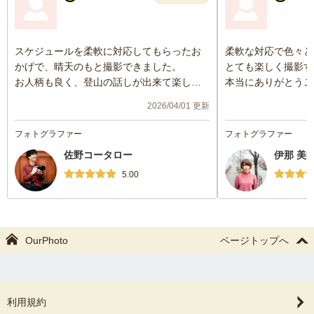
スケジュールを柔軟に対応してもらったお
柔軟な対応で色々と
かげで、晴天のもと撮影できました。
とても楽しく撮影す
お人柄も良く、登山の話しが出来て楽しか
本当にありがとうご
ったです。ご披露いただいたエピソードも
また何か機会があれ
2026/04/01 更新
秀逸でした！
ました。
フォトグラファー
フォトグラファー
佐野コータロー
伊那 美
5.00
OurPhoto
ページトップへ
利用規約