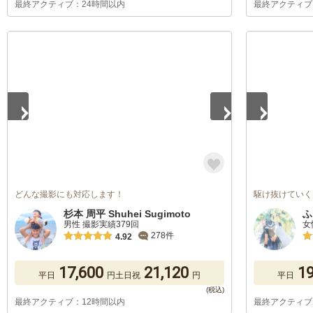
最終アクティブ：24時間以内
最終アクティブ
1
/
2
1
/
5
どんな撮影にも対応します！
駆け抜けていく
杉本 周平 Shuhei Sugimoto
ふ
男性 撮影実績379回
女
278件
4.92
17,600
21,120
19
平日
円
土日祝
円
平日
最終アクティブ：12時間以内
最終アクティブ