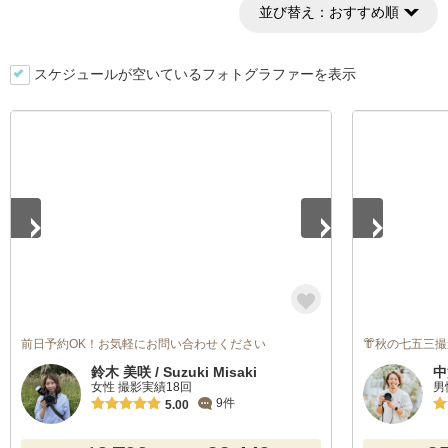
並び替え：
おすすめ順
スケジュールが空いているフォトグラファーを表示
1
/
5
1
/
5
前日予約OK！お気軽にお問い合わせください
👘秋の七五三撮
鈴木 美咲 / Suzuki Misaki
中
女性 撮影実績18回
男
9件
5.00