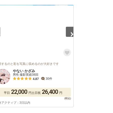
5
話するのと彩を写真に収めるのが大好きです
やない かざみ
男性 撮影実績38回
30件
4.87
22,000
26,400
平日
円
土日祝
円
終アクティブ：3日以内