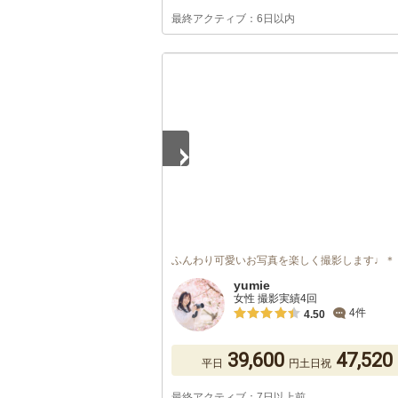
最終アクティブ：6日以内
1
/
3
ふんわり可愛いお写真を楽しく撮影します♩＊
yumie
女性 撮影実績4回
4件
4.50
39,600
47,520
平日
円
土日祝
最終アクティブ：7日以上前