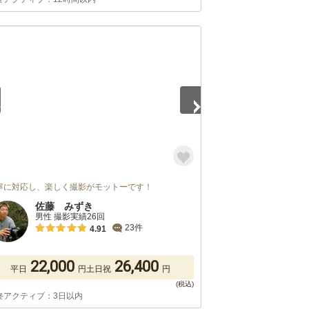
3
寧に対応し、楽しく撮影がモットーです！
佐藤 みずき
男性 撮影実績26回
23件
4.91
22,000
26,400
平日
円
土日祝
円
終アクティブ：3日以内