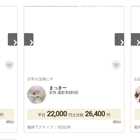
1
/
4
1
/
日常を宝物に🌱
お
まっきー
女性 撮影実績0回
22,000
26,400
円
平日
円
土日祝
円
最終アクティブ：3日以内
最