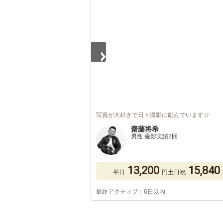
1
/
5
写真が大好きで日々撮影に励んでいます☆
齋藤将希
男性 撮影実績2回
13,200
15,840
平日
円
土日祝
最終アクティブ：6日以内