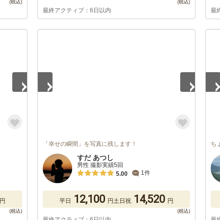
最終アクティブ：6日以内
最
1
/
2
1
/
「幸せの瞬間」を写真に残します！
ち
すだ あつし
男性 撮影実績5回
1件
5.00
12,100
14,520
円
平日
円
土日祝
円
最終アクティブ：6日以内
最