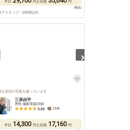
29,700
35,640
平日
円
土日祝
円
終アクティブ：6時間以内
5
然な笑顔の写真を撮っています
三原由宇
男性 撮影実績20回
15件
5.00
14,300
17,160
平日
円
土日祝
円