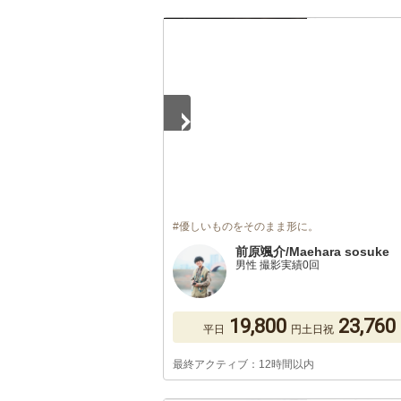
1
/
5
#優しいものをそのまま形に。
前原颯介/Maehara sosuke
男性 撮影実績0回
19,800
23,760
平日
円
土日祝
最終アクティブ：12時間以内