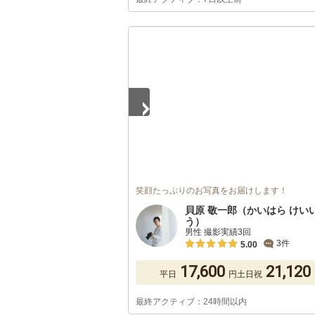
1
/
5
笑顔たっぷりのお写真をお届けします！
貝原 敬一郎（かいはら けい
う）
男性 撮影実績3回
3件
5.00
17,600
21,120
平日
円
土日祝
最終アクティブ：24時間以内