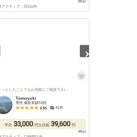
終アクティブ：3日以内
5
ょっとしたことでもお気軽にご相談下さい
Tomoyuki
男性 撮影実績53回
42件
4.95
33,000
39,600
平日
円
土日祝
円
終アクティブ：12時間以内