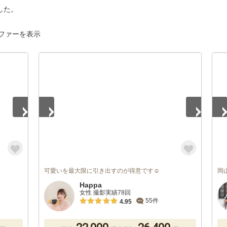
した。
ファーを表示
1
/
5
1
/
可愛いを最大限に引き出すのが得意です☺️
岡
Happa
女性 撮影実績78回
55件
4.95