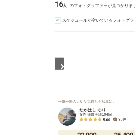
16
人
のフォトグラファーが見つかりま
スケジュールが空いているフォトグラ
1
/
5
一瞬一瞬の大切な気持ちを写真に。
たかはし ゆり
女性 撮影実績104回
95件
5.00