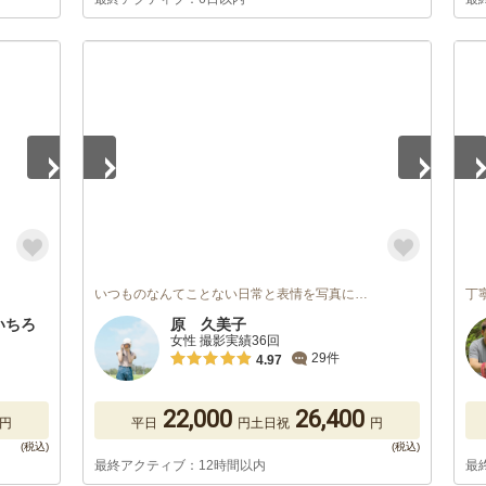
1
/
5
1
/
いつものなんてことない日常と表情を写真に…
丁
いちろ
原 久美子
女性 撮影実績36回
29件
4.97
22,000
26,400
円
平日
円
土日祝
円
最終アクティブ：12時間以内
最