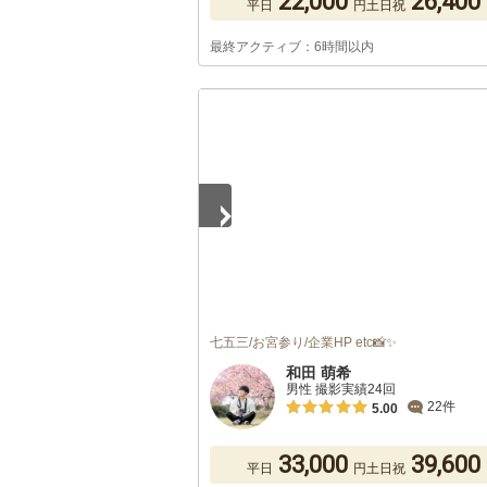
22,000
26,400
平日
円
土日祝
最終アクティブ：6時間以内
1
/
4
七五三/お宮参り/企業HP etc📸✨
和田 萌希
男性 撮影実績24回
22件
5.00
33,000
39,600
平日
円
土日祝