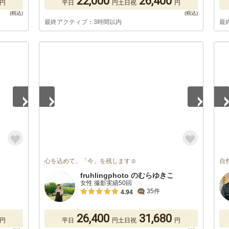
22,000
26,400
円
平日
円
土日祝
円
最終アクティブ：3時間以内
最
1
/
5
1
/
心を込めて、「今」を残します☺︎︎
自
fruhlingphoto のむらゆきこ
女性 撮影実績50回
35件
4.94
26,400
31,680
円
平日
円
土日祝
円