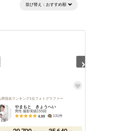
並び替え：
おすすめ順
5
山県指名ランキング1位フォトグラファー
やまもと きょうへい
男性 撮影実績155回
131件
4.99