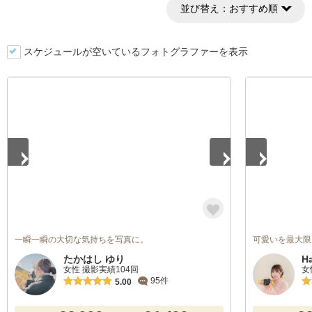
並び替え：
おすすめ順
スケジュールが空いているフォトグラファーを表示
1
/
5
1
/
5
一瞬一瞬の大切な気持ちを写真に。
可愛いを最大限
たかはし ゆり
H
女性 撮影実績104回
女
95件
5.00