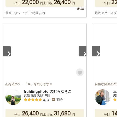
22,000
26,400
22
平日
円
土日祝
円
平日
最終アクティブ：6時間以内
最終アクティブ
1
/
5
1
/
5
心を込めて、「今」を残します☺︎︎
自然な笑顔の写
fruhlingphoto のむらゆきこ
三
女性 撮影実績50回
男
35件
4.94
26,400
31,680
14
平日
円
土日祝
円
平日