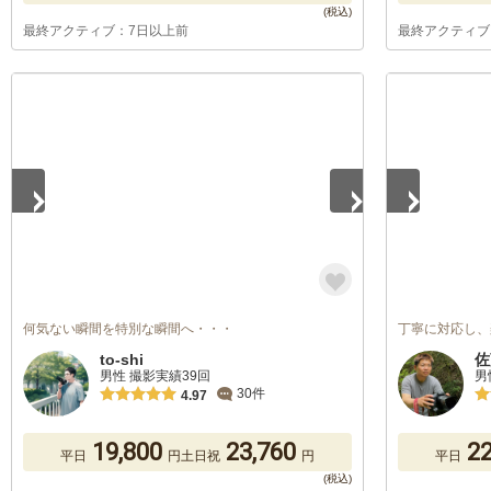
最終アクティブ：7日以上前
最終アクティブ
1
/
4
1
/
3
何気ない瞬間を特別な瞬間へ・・・
丁寧に対応し、
to-shi
佐
男性 撮影実績39回
男
30件
4.97
19,800
23,760
22
平日
円
土日祝
円
平日