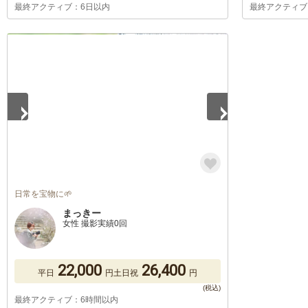
最終アクティブ：6日以内
最終アクティブ
1
/
4
日常を宝物に🌱
まっきー
女性 撮影実績0回
22,000
26,400
平日
円
土日祝
円
最終アクティブ：6時間以内