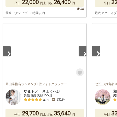
22,000
26,400
22
平日
円
土日祝
円
平日
最終アクティブ：3時間以内
最終アクティブ
1
/
5
1
/
4
岡山県指名ランキング1位フォトグラファー
七五三/お宮参り/
やまもと きょうへい
和
男性 撮影実績155回
男
131件
4.99
29,700
35,640
33
平日
円
土日祝
円
平日