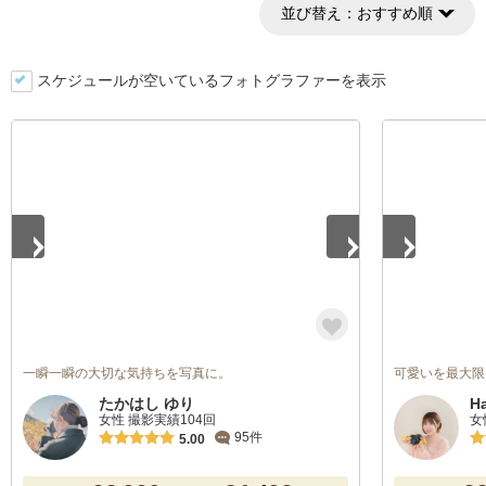
並び替え：
おすすめ順
スケジュールが空いているフォトグラファーを表示
1
/
5
1
/
5
一瞬一瞬の大切な気持ちを写真に。
可愛いを最大限
たかはし ゆり
H
女性 撮影実績104回
女
95件
5.00