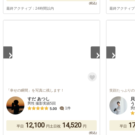
最終アクティブ：24時間以内
最終アクティブ
1
/
2
1
/
5
「幸せの瞬間」を写真に残します！
笑顔たっぷりの
すだ あつし
貝
男性 撮影実績5回
う
男
1件
5.00
12,100
14,520
17
平日
円
土日祝
円
平日